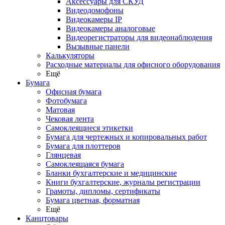
Аксессуары для СКУД
Видеодомофоны
Видеокамеры IP
Видеокамеры аналоговые
Видеорегистраторы для видеонаблюдения
Вызывные панели
Калькуляторы
Расходные материалы для офисного оборудования
Ещё
Бумага
Офисная бумага
Фотобумага
Матовая
Чековая лента
Самоклеящиеся этикетки
Бумага для чертежных и копировальных работ
Бумага для плоттеров
Глянцевая
Самоклеящаяся бумага
Бланки бухгалтерские и медицинские
Книги бухгалтерские, журналы регистрации
Грамоты, дипломы, сертификаты
Бумага цветная, форматная
Ещё
Канцтовары