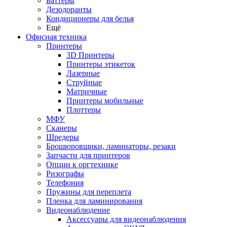
Баттеры
Дезодоранты
Кондиционеры для белья
Ещё
Офисная техника
Принтеры
3D Принтеры
Принтеры этикеток
Лазерные
Струйные
Матричные
Принтеры мобильные
Плоттеры
МФУ
Сканеры
Шредеры
Брошюровщики, ламинаторы, резаки
Запчасти для принтеров
Опции к оргтехнике
Ризографы
Телефония
Пружины для переплета
Пленка для ламинирования
Видеонаблюдение
Аксессуары для видеонаблюдения