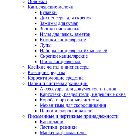
Обложки
Канцелярские мелочи
Булавки
Диспенсеры для скрепок
Зажимы для бумаг
Звонки настольные
Иглы для чеков, заметок
Кнопки канцелярские
Лупы
Наборы канцелярскийх мелочей
Скрепки канцелярские
Шило канцелярское
Клейкие ленты и диспенсеры
Клеящие средства
Корректирующие средства
Папки и системы архивации
Аксессуары для документов и папок
Картотеки, разделители, индексные окна
Короба и архивные системы
Механизмы для скоросшивания
Папки и скоросшиватели
Письменные и чертежные принадлежности
Карандаши
Ластики, резинки
Маркеры, фломастеры