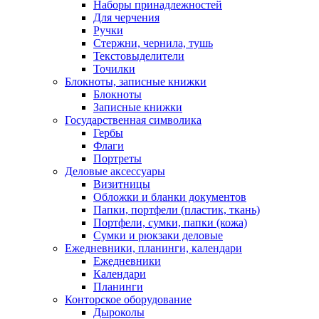
Наборы принадлежностей
Для черчения
Ручки
Стержни, чернила, тушь
Текстовыделители
Точилки
Блокноты, записные книжки
Блокноты
Записные книжки
Государственная символика
Гербы
Флаги
Портреты
Деловые аксессуары
Визитницы
Обложки и бланки документов
Папки, портфели (пластик, ткань)
Портфели, сумки, папки (кожа)
Сумки и рюкзаки деловые
Ежедневники, планинги, календари
Ежедневники
Календари
Планинги
Конторское оборудование
Дыроколы