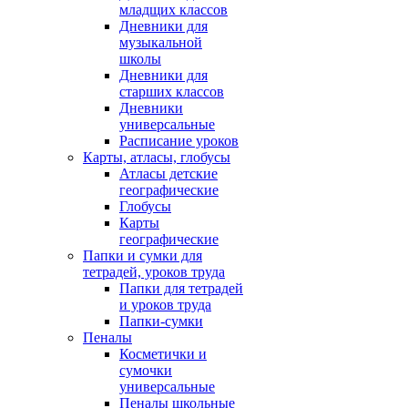
младщих классов
Дневники для
музыкальной
школы
Дневники для
старших классов
Дневники
универсальные
Расписание уроков
Карты, атласы, глобусы
Атласы детские
географические
Глобусы
Карты
географические
Папки и сумки для
тетрадей, уроков труда
Папки для тетрадей
и уроков труда
Папки-сумки
Пеналы
Косметички и
сумочки
универсальные
Пеналы школьные