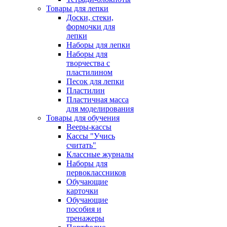
Товары для лепки
Доски, стеки,
формочки для
лепки
Наборы для лепки
Наборы для
творчества с
пластилином
Песок для лепки
Пластилин
Пластичная масса
для моделирования
Товары для обучения
Вееры-кассы
Кассы "Учись
считать"
Классные журналы
Наборы для
первоклассников
Обучающие
карточки
Обучающие
пособия и
тренажеры