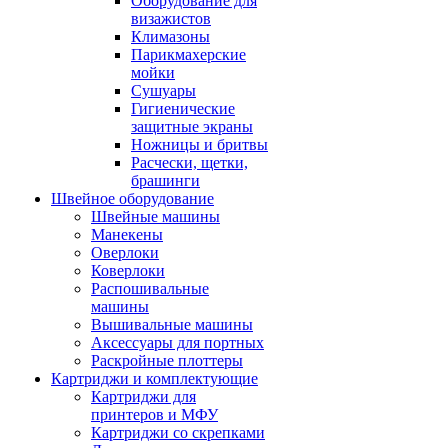
Оборудование для
визажистов
Климазоны
Парикмахерские
мойки
Сушуары
Гигиенические
защитные экраны
Ножницы и бритвы
Расчески, щетки,
брашинги
Швейное оборудование
Швейные машины
Манекены
Оверлоки
Коверлоки
Распошивальные
машины
Вышивальные машины
Аксессуары для портных
Раскройные плоттеры
Картриджи и комплектующие
Картриджи для
принтеров и МФУ
Картриджи со скрепками