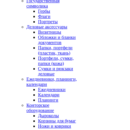
Государственная
символика
Гербы
Флаги
Портреты
Деловые аксессуары
Визитницы
Обложки и бланки
документов
Папки, портфели
(пластик, ткань)
Портфели, сумки,
папки (кожа)
Сумки и рюкзаки
деловые
Ежедневники, планинги,
календари
Ежедневники
Календари
Планинги
Конторское
оборудование
Дыроколы
Корзины для бумаг
Ножи и коврики