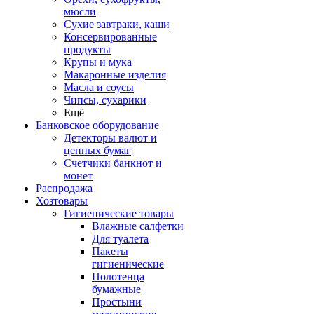
мюсли
Сухие завтраки, каши
Консервированные
продукты
Крупы и мука
Макаронные изделия
Масла и соусы
Чипсы, сухарики
Ещё
Банковское оборудование
Детекторы валют и
ценных бумаг
Счетчики банкнот и
монет
Распродажа
Хозтовары
Гигиенические товары
Влажные салфетки
Для туалета
Пакеты
гигиенические
Полотенца
бумажные
Простыни