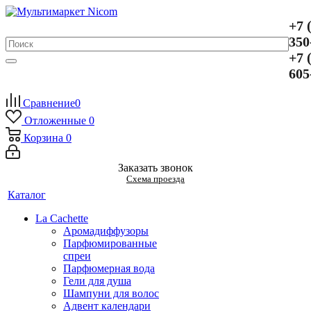
+7 
350
+7 
605
Сравнение
0
Отложенные
0
Корзина
0
Заказать звонок
Схема проезда
Каталог
La Cachette
Аромадиффузоры
Парфюмированные
спреи
Парфюмерная вода
Гели для душа
Шампуни для волос
Адвент календари