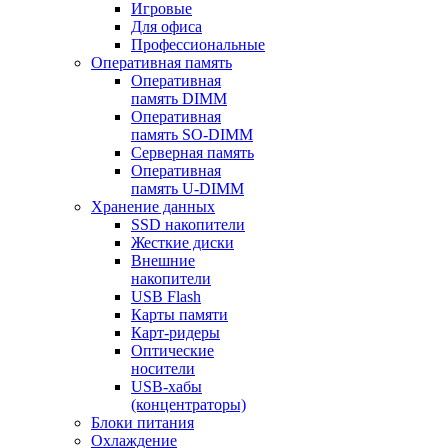
Игровые
Для офиса
Профессиональные
Оперативная память
Оперативная
память DIMM
Оперативная
память SO-DIMM
Серверная память
Оперативная
память U-DIMM
Хранение данных
SSD накопители
Жесткие диски
Внешние
накопители
USB Flash
Карты памяти
Карт-ридеры
Оптические
носители
USB-хабы
(концентраторы)
Блоки питания
Охлаждение