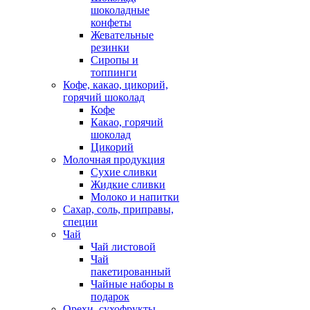
шоколадные
конфеты
Жевательные
резинки
Сиропы и
топпинги
Кофе, какао, цикорий,
горячий шоколад
Кофе
Какао, горячий
шоколад
Цикорий
Молочная продукция
Сухие сливки
Жидкие сливки
Молоко и напитки
Сахар, соль, приправы,
специи
Чай
Чай листовой
Чай
пакетированный
Чайные наборы в
подарок
Орехи, сухофрукты,