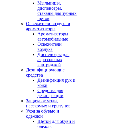
Мыльницы,
диспенсеры,
стаканы для зубных
щеток
Освежители воздуха и
ароматизаторы
Ароматизаторы
автомобильные
Освежители
воздуха
Диспенсеры для
аэрозольных
картриджей
Дезинфицирующие
средства
Дезинфекция рук и
кожи
Средства для
дезинфекции
Защита от моли,
насекомых и грызунов
Уход за обувью и
одеждой
Щетки для обуви и
одежды