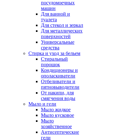
посудомоечных
машин
Для ванной и
туалета
Для стекол и зеркал
Для металлических
поверхностей
Универсальные
средства
Стирка и уход за бельем
Стиральный
порошок
Кондиционеры и
ополаскиватели
Отбеливатели и
пятновыводители
От накипи, для
смягчения воды
Мыло и гели
Мыло жидкое
Мыло кусковое
Мыло
хозяйственное
Антисептические
гели