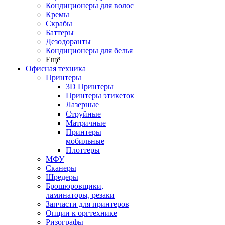
Кондиционеры для волос
Кремы
Скрабы
Баттеры
Дезодоранты
Кондиционеры для белья
Ещё
Офисная техника
Принтеры
3D Принтеры
Принтеры этикеток
Лазерные
Струйные
Матричные
Принтеры
мобильные
Плоттеры
МФУ
Сканеры
Шредеры
Брошюровщики,
ламинаторы, резаки
Запчасти для принтеров
Опции к оргтехнике
Ризографы