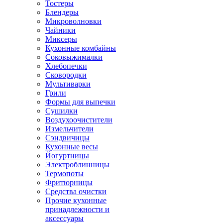
Тостеры
Блендеры
Микроволновки
Чайники
Миксеры
Кухонные комбайны
Соковыжималки
Хлебопечки
Сковородки
Мультиварки
Грили
Формы для выпечки
Сушилки
Воздухоочистители
Измельчители
Сэндвичицы
Кухонные весы
Йогуртницы
Электроблинницы
Термопоты
Фритюрницы
Средства очистки
Прочие кухонные
принадлежности и
аксессуары