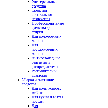
Универсальные
средства
Средства
специального
назначения
Профессиональные
средства для
стирки
Для поломоечных
машин
Для
посудомоечных
машин
Антигололедные
реагенты и
распределители
Распылители и
дозаторы
Уборка и чистящие
средства
Для пола, ковров,
мебели
Для кухни и мытья
посуды
Для