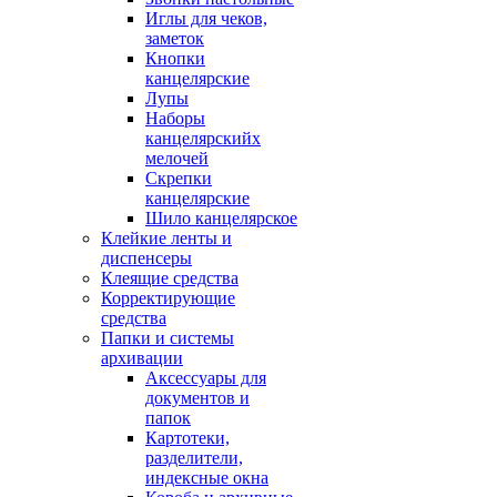
Иглы для чеков,
заметок
Кнопки
канцелярские
Лупы
Наборы
канцелярскийх
мелочей
Скрепки
канцелярские
Шило канцелярское
Клейкие ленты и
диспенсеры
Клеящие средства
Корректирующие
средства
Папки и системы
архивации
Аксессуары для
документов и
папок
Картотеки,
разделители,
индексные окна