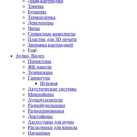
Драм-картриджи
Тонеры
Бункеры
Термопленка
Девелоперы
Чипы
Сервисные комплекты
Пластик для 3D печати
Заправка картриджей
Ещё
Аудио, Видео
Проекторы
ЖК панели
Телевизоры
Гарнитура
Игровая
Акустические системы
Микрофоны
Аудиоусилители
Радиобудильники
Радиоприемники
Диктофоны
Аксессуары для аудио
Расходники для винила
Наушники