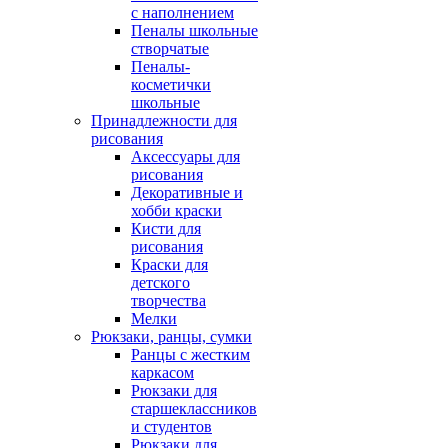
с наполнением
Пеналы школьные
створчатые
Пеналы-
косметички
школьные
Принадлежности для
рисования
Аксессуары для
рисования
Декоративные и
хобби краски
Кисти для
рисования
Краски для
детского
творчества
Мелки
Рюкзаки, ранцы, сумки
Ранцы с жестким
каркасом
Рюкзаки для
старшеклассников
и студентов
Рюкзаки для