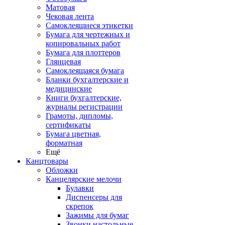
Матовая
Чековая лента
Самоклеящиеся этикетки
Бумага для чертежных и
копировальных работ
Бумага для плоттеров
Глянцевая
Самоклеящаяся бумага
Бланки бухгалтерские и
медицинские
Книги бухгалтерские,
журналы регистрации
Грамоты, дипломы,
сертификаты
Бумага цветная,
форматная
Ещё
Канцтовары
Обложки
Канцелярские мелочи
Булавки
Диспенсеры для
скрепок
Зажимы для бумаг
Звонки настольные