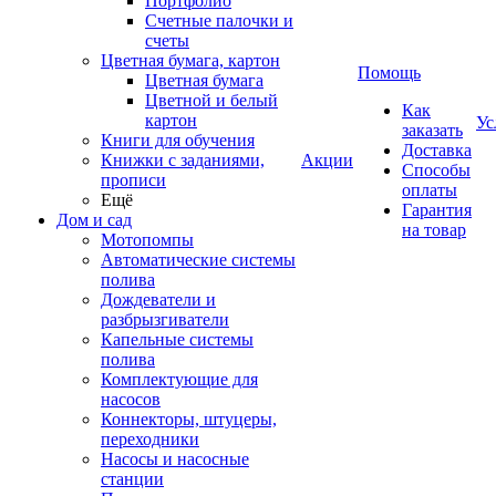
Портфолио
Счетные палочки и
счеты
Цветная бумага, картон
Помощь
Цветная бумага
Цветной и белый
Как
картон
Ус
заказать
Книги для обучения
Доставка
Книжки с заданиями,
Акции
Способы
прописи
оплаты
Ещё
Гарантия
Дом и сад
на товар
Мотопомпы
Автоматические системы
полива
Дождеватели и
разбрызгиватели
Капельные системы
полива
Комплектующие для
насосов
Коннекторы, штуцеры,
переходники
Насосы и насосные
станции