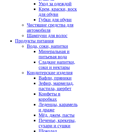
Уход за одеждой
Крем, краски, воск
для обуви
Губки для обуви
Чистящие средства для
автомобиля
Шампуни для волос
Продукты питания
Вода, соки, напитки
Минеральная и
питьевая вода
Сладкие напитки,
соки и нектары
Кондитерские изделия
Вафли, пряники
Зефир, мармелад,
пастила, шербет
Конфеты в
коробках
Леденцы, карамель
и драже
Мёд, джем, пасты
Печенье, крекеры,
сухари и сушки
Шоколад,