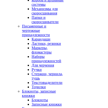
Короба и архивные
системы
Механизмы для
скоросшивания
Папки и
скоросшиватели
Письменные и
чертежные
принадлежности
Карандаши
Ластики, резинки
Маркеры,
фломастеры
Наборы
принадлежностей
Для черчения
Ручки
Стержни, чернила,
тушь
Текстовыделители
Точилки
Блокноты, записные
книжки
Блокноты
Записные книжки