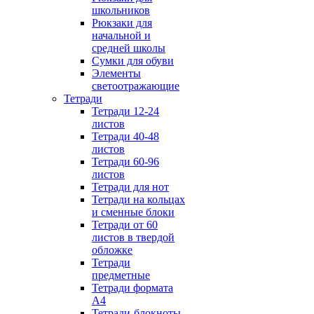
школьников
Рюкзаки для
начальной и
средней школы
Сумки для обуви
Элементы
светоотражающие
Тетради
Тетради 12-24
листов
Тетради 40-48
листов
Тетради 60-96
листов
Тетради для нот
Тетради на кольцах
и сменные блоки
Тетради от 60
листов в твердой
обложке
Тетради
предметные
Тетради формата
А4
Тетради-блокноты