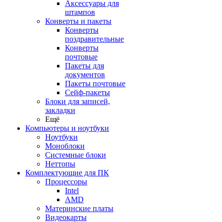
Аксессуары для
штампов
Конверты и пакеты
Конверты
поздравительные
Конверты
почтовые
Пакеты для
документов
Пакеты почтовые
Сейф-пакеты
Блоки для записей,
закладки
Ещё
Компьютеры и ноутбуки
Ноутбуки
Моноблоки
Системные блоки
Неттопы
Комплектующие для ПК
Процессоры
Intel
AMD
Материнские платы
Видеокарты