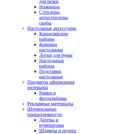
для резки
Ножницы
Степлеры,
антистеплеры,
скобы
Настольные аксессуары
Канцелярские
наборы
Коврики
настольные
Лотки для бумаг
Настольные
наборы
Подставки
настольные
Предметы оформления
интерьера
Рамки и
фотоальбомы
Рекламные материалы
Штемпельные
принадлежности
Датеры и
нумераторы
Штампы и печати