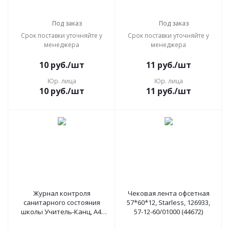
267416, 457584
Под заказ
Под заказ
Срок поставки уточняйте у
Срок поставки уточняйте у
менеджера
менеджера
10
руб.
/шт
11
руб.
/шт
Юр. лица
Юр. лица
10
руб.
/шт
11
руб.
/шт
Журнал контроля
Чековая лента офсетная
санитарного состояния
57*60*12, Starless, 126933,
школы Учитель-Канц, А4,
57-12-60/01000 (44672)
32л., обложка офсет, блок