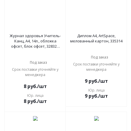
Журнал здоровья Учитель-
Диплом А4, ArtSpace,
Канц, А4, 14л., обложка
мелованный картон, 335314
офсет, блок офсет, 328329,
КЖ-427
Под заказ
Под заказ
Срок поставки уточняйте у
Срок поставки уточняйте у
менеджера
менеджера
9
руб.
/шт
8
руб.
/шт
Юр. лица
9
руб.
/шт
Юр. лица
8
руб.
/шт