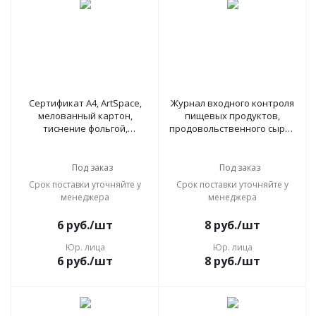
Сертификат А4, ArtSpace,
Журнал входного контроля
мелованный картон,
пищевых продуктов,
тиснение фольгой,
продовольственного сырья
горизонтальный, 288395
Учитель-Канц, А4, 16л.,
обложка офсет, блок писчая
бумага, 328330, КЖ-1460
Под заказ
Под заказ
Срок поставки уточняйте у
Срок поставки уточняйте у
менеджера
менеджера
6
руб.
/шт
8
руб.
/шт
Юр. лица
Юр. лица
6
руб.
/шт
8
руб.
/шт