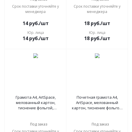
Срок поставки уточняйте у
Срок поставки уточняйте у
менеджера
менеджера
14
руб.
/шт
18
руб.
/шт
Юр. лица
Юр. лица
14
руб.
/шт
18
руб.
/шт
Грамота А4, ArtSpace,
Почетная грамота А4,
мелованный картон,
ArtSpace, мелованный
тиснение фольгой,
картон, тиснение фольгой,
бежевая, 216559
216563
Под заказ
Под заказ
Срок поставки уточняйте у
Срок поставки уточняйте у