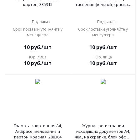
картон, 335315
тиснение фольгой, красная,
216553
Под заказ
Под заказ
Срок поставки уточняйте у
Срок поставки уточняйте у
менеджера
менеджера
10
руб.
/шт
10
руб.
/шт
Юр. лица
Юр. лица
10
руб.
/шт
10
руб.
/шт
Грамота спортивная А4,
Журнал регистрации
ArtSpace, мелованный
исходящих документов А4,
картон, красная, 288384
48л., на скрепке, блок офсет,