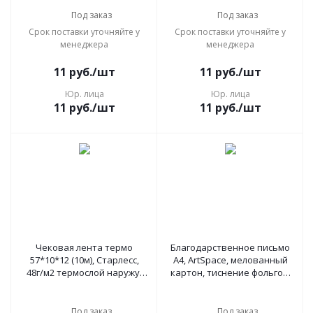
писчая бумага, 328332,
КЖ-766
Под заказ
Под заказ
Срок поставки уточняйте у
Срок поставки уточняйте у
менеджера
менеджера
11
руб.
/шт
11
руб.
/шт
Юр. лица
Юр. лица
11
руб.
/шт
11
руб.
/шт
Чековая лента термо
Благодарственное письмо
57*10*12 (10м), Старлесс,
А4, ArtSpace, мелованный
48г/м2 термослой наружу,
картон, тиснение фольгой,
337751, 51883
216555
Под заказ
Под заказ