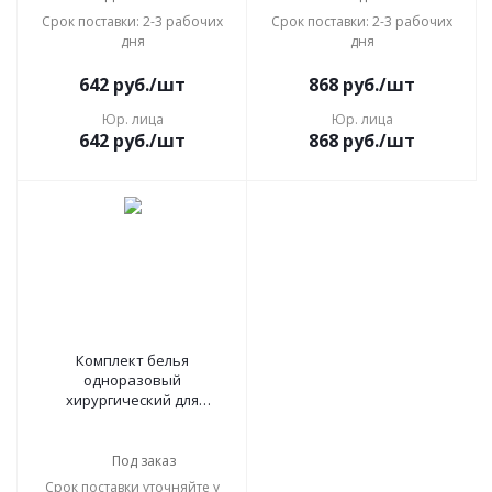
Срок поставки: 2-3 рабочих
Срок поставки: 2-3 рабочих
дня
дня
642
руб.
/шт
868
руб.
/шт
Юр. лица
Юр. лица
642
руб.
/шт
868
руб.
/шт
Комплект белья
одноразовый
хирургический для
артроскопии коленного
сустава КБО-7.2 ГЕКСА
стерильный 5 предметов
Под заказ
Срок поставки уточняйте у