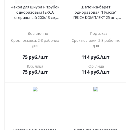
Чехол для шнура и трубок
Шапочка-берет
одноразовый ГЕКСА
одноразовая "Плиссе"
стерильный 200х13 см,
ГЕКСА КОМПЛЕКТ 25 шт.,
спанбонд ламинированый
спанбонд 18 г/м2,
40 г/м2
бирюзовая
Достаточно
Под заказ
Срок поставки: 2-3 рабочих
Срок поставки: 2-3 рабочих
дня
дня
75
руб.
/шт
114
руб.
/шт
Юр. лица
Юр. лица
75
руб.
/шт
114
руб.
/шт