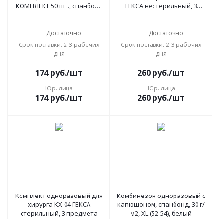
КОМПЛЕКТ 50 шт., спанбонд
ГЕКСА нестерильный, 3
15 г/м2, розовая, 600-037
предмета, 25 г/м2, голубой
Достаточно
Достаточно
Срок поставки: 2-3 рабочих
Срок поставки: 2-3 рабочих
дня
дня
174
руб.
/шт
260
руб.
/шт
Юр. лица
Юр. лица
174
руб.
/шт
260
руб.
/шт
Комплект одноразовый для
Комбинезон одноразовый с
хирурга КХ-04 ГЕКСА
капюшоном, спанбонд, 30 г/
стерильный, 3 предмета
м2, XL (52-54), белый