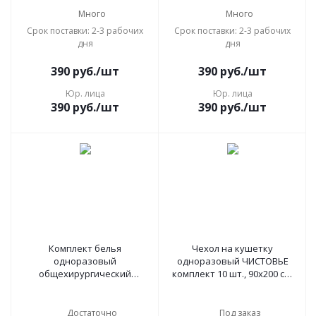
Много
Много
Срок поставки: 2-3 рабочих
Срок поставки: 2-3 рабочих
дня
дня
390
руб.
/шт
390
руб.
/шт
Юр. лица
Юр. лица
390
руб.
/шт
390
руб.
/шт
Комплект белья
Чехол на кушетку
одноразовый
одноразовый ЧИСТОВЬЕ
общехирургический
комплект 10 шт., 90х200 см,
КООП-02 ГЕКСА стерильный,
спанбонд 30 г/м2, белый, 01-
6 предметов
617
Достаточно
Под заказ