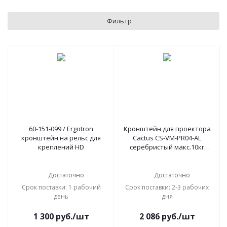
Фильтр
60-151-099 / Ergotron
Кронштейн для проектора
кронштейн на рельс для
Cactus CS-VM-PR04-AL
креплений HD
серебристый макс.10кг
настенный и потолочный
поворот и наклон
Достаточно
Достаточно
Срок поставки: 1 рабочий
Срок поставки: 2-3 рабочих
день
дня
1 300
руб.
/шт
2 086
руб.
/шт