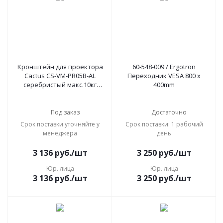
Кронштейн для проектора
60-548-009 / Ergotron
Cactus CS-VM-PR05B-AL
Переходник VESA 800 x
серебристый макс.10кг
400mm
настенный и потолочный
поворот и наклон
Под заказ
Достаточно
Срок поставки уточняйте у
Срок поставки: 1 рабочий
менеджера
день
3 136
руб.
/шт
3 250
руб.
/шт
Юр. лица
Юр. лица
3 136
руб.
/шт
3 250
руб.
/шт