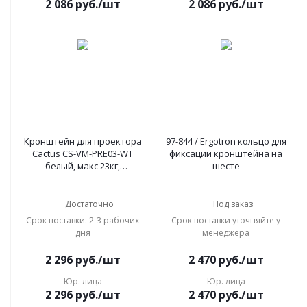
2 086
руб.
/шт
2 086
руб.
/шт
Кронштейн для проектора
97-844 / Ergotron кольцо для
Cactus CS-VM-PRE03-WT
фиксации кронштейна на
белый, макс 23кг,
шесте
настенный и потолочный,
поворот и наклон
Достаточно
Под заказ
Срок поставки: 2-3 рабочих
Срок поставки уточняйте у
дня
менеджера
2 296
руб.
/шт
2 470
руб.
/шт
Юр. лица
Юр. лица
2 296
руб.
/шт
2 470
руб.
/шт