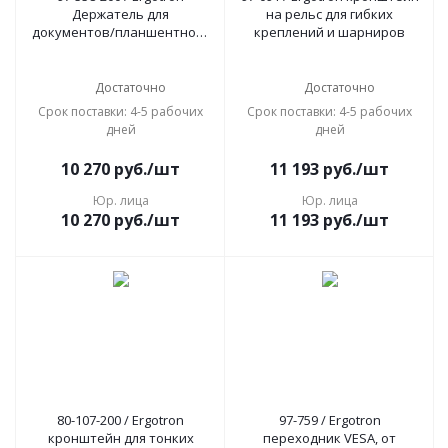
Держатель для
на рельс для гибких
документов/планшентного
креплений и шарниров
компьютера к системам
WorkFit-S
Достаточно
Достаточно
Срок поставки: 4-5 рабочих
Срок поставки: 4-5 рабочих
дней
дней
10 270
руб.
/шт
11 193
руб.
/шт
Юр. лица
Юр. лица
10 270
руб.
/шт
11 193
руб.
/шт
80-107-200 / Ergotron
97-759 / Ergotron
кронштейн для тонких
переходник VESA, от