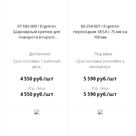
97-583-009 / Ergotron
60-254-007 / Ergotron
Шарнирный крепеж для
переходник VESA с 75 мм на
поворота второго
100 мм
монитора (для систем
WorkFit-S: монитор/
монитор, монитор/ноутбук)
Достаточно
Под заказ
Срок поставки: 1 рабочий
Срок поставки уточняйте у
день
менеджера
4 550
руб.
/шт
5 590
руб.
/шт
Юр. лица
Юр. лица
4 550
руб.
/шт
5 590
руб.
/шт