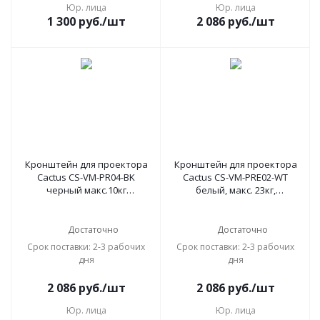
Юр. лица
Юр. лица
1 300
руб.
/шт
2 086
руб.
/шт
Кронштейн для проектора
Кронштейн для проектора
Cactus CS-VM-PR04-BK
Cactus CS-VM-PRE02-WT
черный макс.10кг
белый, макс. 23кг,
настенный и потолочный
настенный и потолочный,
поворот и наклон
поворот и наклон
Достаточно
Достаточно
Срок поставки: 2-3 рабочих
Срок поставки: 2-3 рабочих
дня
дня
2 086
руб.
/шт
2 086
руб.
/шт
Юр. лица
Юр. лица