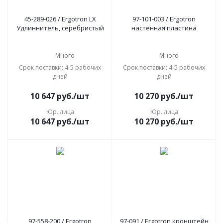
45-289-026 / Ergotron LX
97-101-003 / Ergotron
Удлиннитель, серебристый
настенная пластина
Много
Много
Срок поставки: 4-5 рабочих
Срок поставки: 4-5 рабочих
дней
дней
10 647
руб.
/шт
10 270
руб.
/шт
Юр. лица
Юр. лица
10 647
руб.
/шт
10 270
руб.
/шт
97-558-200 / Ergotron
97-091 / Ergotron кронштейн