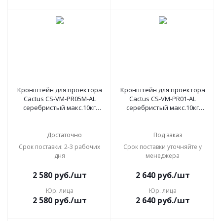
Кронштейн для проектора
Кронштейн для проектора
Cactus CS-VM-PR05M-AL
Cactus CS-VM-PR01-AL
серебристый макс.10кг
серебристый макс.10кг
потолочный поворот и
настенный и потолочный
наклон
поворот и наклон
Достаточно
Под заказ
Срок поставки: 2-3 рабочих
Срок поставки уточняйте у
дня
менеджера
2 580
руб.
/шт
2 640
руб.
/шт
Юр. лица
Юр. лица
2 580
руб.
/шт
2 640
руб.
/шт