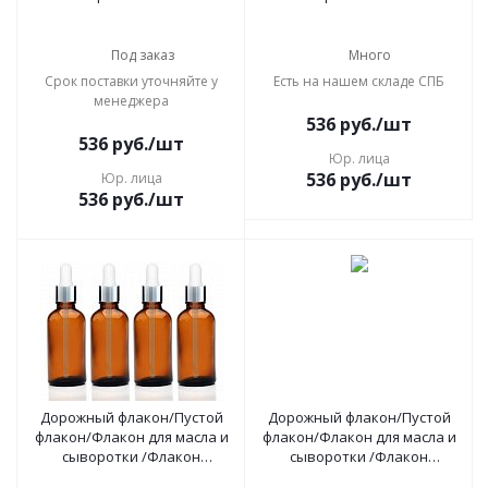
косметический с пипеткой
косметический с пипеткой
50 мл, 4 шт черный голд
50 мл, 4 шт коричневый
голд
Под заказ
Много
Срок поставки уточняйте у
Есть на нашем складе СПБ
менеджера
536
руб.
/шт
536
руб.
/шт
Юр. лица
536
руб.
/шт
Юр. лица
536
руб.
/шт
Дорожный флакон/Пустой
Дорожный флакон/Пустой
флакон/Флакон для масла и
флакон/Флакон для масла и
сыворотки /Флакон
сыворотки /Флакон
косметический с пипеткой
косметический с пипеткой