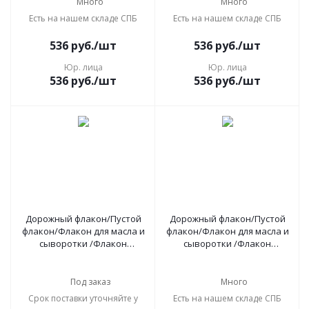
Много
Много
Есть на нашем складе СПБ
Есть на нашем складе СПБ
536
руб.
/шт
536
руб.
/шт
Юр. лица
Юр. лица
536
руб.
/шт
536
руб.
/шт
Дорожный флакон/Пустой
Дорожный флакон/Пустой
флакон/Флакон для масла и
флакон/Флакон для масла и
сыворотки /Флакон
сыворотки /Флакон
косметический с пипеткой
косметический с пипеткой
50 мл, 4 шт черный силвер
50 мл, 4 шт прозрач. силвер
Под заказ
Много
Срок поставки уточняйте у
Есть на нашем складе СПБ