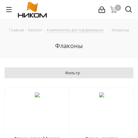
0
Главная
-
Каталог
-
Компоненты для парфюмерии
-
Флаконы
Флаконы
Фильтр