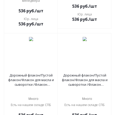
менеджера
536
руб.
/шт
536
руб.
/шт
Юр. лица
536
руб.
/шт
Юр. лица
536
руб.
/шт
Дорожный флакон/Пустой
Дорожный флакон/Пустой
флакон/Флакон для масла и
флакон/Флакон для масла и
сыворотки /Флакон
сыворотки /Флакон
косметический с пипеткой
косметический с пипеткой
50 мл, 4 шт зеленый голд
50 мл, 4 шт матовый голд
Много
Много
Есть на нашем складе СПБ
Есть на нашем складе СПБ