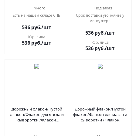
50 мл, 4 шт коричневый
50 мл, 4 шт матовый силвер
силвер
Много
Под заказ
Есть на нашем складе СПБ
Срок поставки уточняйте у
менеджера
536
руб.
/шт
536
руб.
/шт
Юр. лица
536
руб.
/шт
Юр. лица
536
руб.
/шт
Дорожный флакон/Пустой
Дорожный флакон/Пустой
флакон/Флакон для масла и
флакон/Флакон для масла и
сыворотки /Флакон
сыворотки /Флакон
косметический с пипеткой
косметический с пипеткой
50 мл, 4 шт прозрач. голд
50 мл, 4 шт зеленый силвер