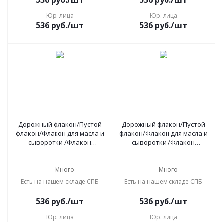
536
руб.
/шт
536
руб.
/шт
Юр. лица
Юр. лица
536
руб.
/шт
536
руб.
/шт
Дорожный флакон/Пустой
Дорожный флакон/Пустой
флакон/Флакон для масла и
флакон/Флакон для масла и
сыворотки /Флакон
сыворотки /Флакон
косметический с пипеткой
косметический с пипеткой
50 мл, 4 шт синий силвер
50 мл, 4 шт синий голд
Много
Много
Есть на нашем складе СПБ
Есть на нашем складе СПБ
536
руб.
/шт
536
руб.
/шт
Юр. лица
Юр. лица