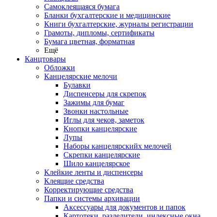
Самоклеящаяся бумага
Бланки бухгалтерские и медицинские
Книги бухгалтерские, журналы регистрации
Грамоты, дипломы, сертификаты
Бумага цветная, форматная
Ещё
Канцтовары
Обложки
Канцелярские мелочи
Булавки
Диспенсеры для скрепок
Зажимы для бумаг
Звонки настольные
Иглы для чеков, заметок
Кнопки канцелярские
Лупы
Наборы канцелярскийх мелочей
Скрепки канцелярские
Шило канцелярское
Клейкие ленты и диспенсеры
Клеящие средства
Корректирующие средства
Папки и системы архивации
Аксессуары для документов и папок
Картотеки, разделители, индексные окна