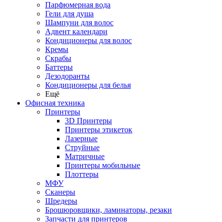
Парфюмерная вода
Гели для душа
Шампуни для волос
Адвент календари
Кондиционеры для волос
Кремы
Скрабы
Баттеры
Дезодоранты
Кондиционеры для белья
Ещё
Офисная техника
Принтеры
3D Принтеры
Принтеры этикеток
Лазерные
Струйные
Матричные
Принтеры мобильные
Плоттеры
МФУ
Сканеры
Шредеры
Брошюровщики, ламинаторы, резаки
Запчасти для принтеров