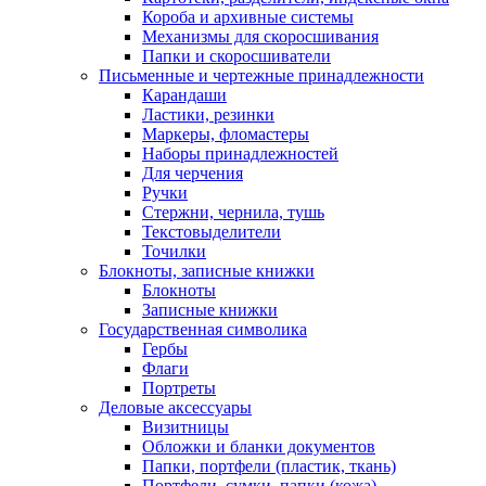
Короба и архивные системы
Механизмы для скоросшивания
Папки и скоросшиватели
Письменные и чертежные принадлежности
Карандаши
Ластики, резинки
Маркеры, фломастеры
Наборы принадлежностей
Для черчения
Ручки
Стержни, чернила, тушь
Текстовыделители
Точилки
Блокноты, записные книжки
Блокноты
Записные книжки
Государственная символика
Гербы
Флаги
Портреты
Деловые аксессуары
Визитницы
Обложки и бланки документов
Папки, портфели (пластик, ткань)
Портфели, сумки, папки (кожа)