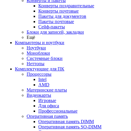
Конверты и пакеты
Конверты поздравительные
Конверты почтовые
Пакеты для документов
Пакеты почтовые
Сейф-пакеты
Блоки для записей, закладки
Ещё
Компьютеры и ноутбуки
Ноутбуки
Моноблоки
Системные блоки
Неттопы
Комплектующие для ПК
Процессоры
Intel
AMD
Материнские платы
Видеокарты
Игровые
Для офиса
Профессиональные
Оперативная память
Оперативная память DIMM
Оперативная память SO-DIMM