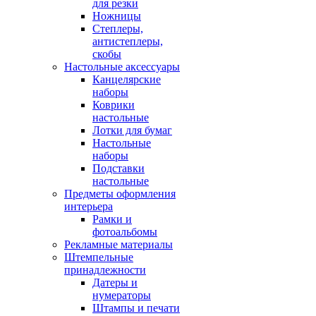
для резки
Ножницы
Степлеры,
антистеплеры,
скобы
Настольные аксессуары
Канцелярские
наборы
Коврики
настольные
Лотки для бумаг
Настольные
наборы
Подставки
настольные
Предметы оформления
интерьера
Рамки и
фотоальбомы
Рекламные материалы
Штемпельные
принадлежности
Датеры и
нумераторы
Штампы и печати