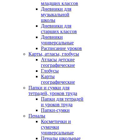
младщих классов
Дневники для
музыкальной
школы
Дневники для
старших классов
Дневники
универсальные
Расписание уроков
Карты, атласы, глобусы
Атласы детские
географические
Глобусы
Карты
географические
Папки и сумки для
тетрадей, уроков труда
Папки для тетрадей
и уроков труда
Папки-сумки
Пеналы
Косметички и
сумочки
универсальные
Пеналы школьные