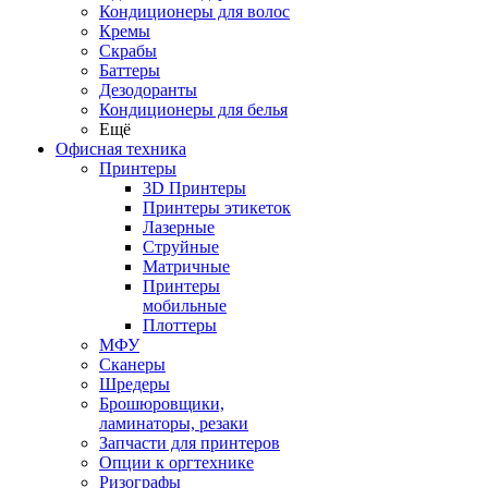
Кондиционеры для волос
Кремы
Скрабы
Баттеры
Дезодоранты
Кондиционеры для белья
Ещё
Офисная техника
Принтеры
3D Принтеры
Принтеры этикеток
Лазерные
Струйные
Матричные
Принтеры
мобильные
Плоттеры
МФУ
Сканеры
Шредеры
Брошюровщики,
ламинаторы, резаки
Запчасти для принтеров
Опции к оргтехнике
Ризографы