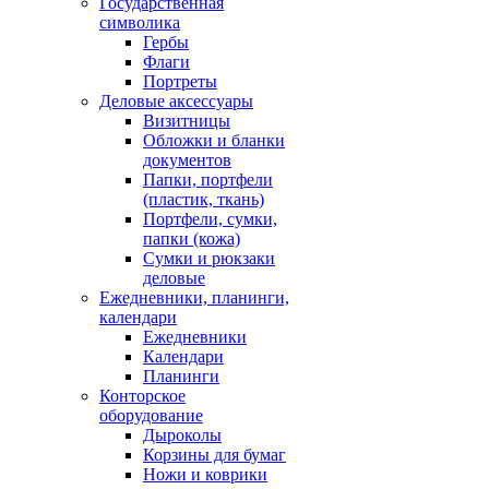
Государственная
символика
Гербы
Флаги
Портреты
Деловые аксессуары
Визитницы
Обложки и бланки
документов
Папки, портфели
(пластик, ткань)
Портфели, сумки,
папки (кожа)
Сумки и рюкзаки
деловые
Ежедневники, планинги,
календари
Ежедневники
Календари
Планинги
Конторское
оборудование
Дыроколы
Корзины для бумаг
Ножи и коврики