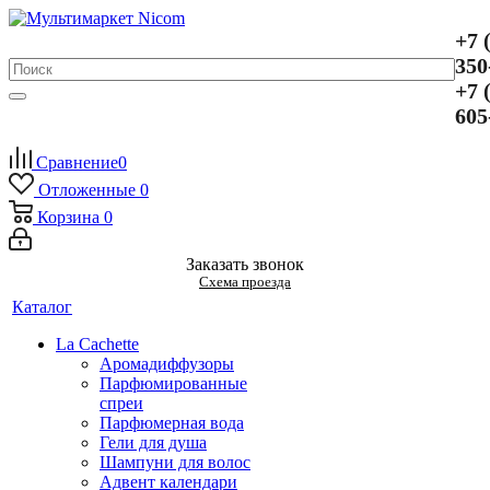
+7 
350
+7 
605
Сравнение
0
Отложенные
0
Корзина
0
Заказать звонок
Схема проезда
Каталог
La Cachette
Аромадиффузоры
Парфюмированные
спреи
Парфюмерная вода
Гели для душа
Шампуни для волос
Адвент календари