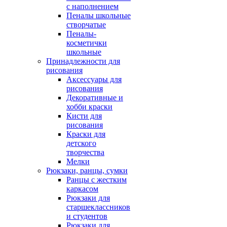
с наполнением
Пеналы школьные
створчатые
Пеналы-
косметички
школьные
Принадлежности для
рисования
Аксессуары для
рисования
Декоративные и
хобби краски
Кисти для
рисования
Краски для
детского
творчества
Мелки
Рюкзаки, ранцы, сумки
Ранцы с жестким
каркасом
Рюкзаки для
старшеклассников
и студентов
Рюкзаки для