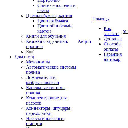
Портфолио
Счетные палочки и
счеты
Цветная бумага, картон
Помощь
Цветная бумага
Цветной и белый
Как
картон
Ус
заказать
Книги для обучения
Доставка
Книжки с заданиями,
Акции
Способы
прописи
оплаты
Ещё
Гарантия
Дом и сад
на товар
Мотопомпы
Автоматические системы
полива
Дождеватели и
разбрызгиватели
Капельные системы
полива
Комплектующие для
насосов
Коннекторы, штуцеры,
переходники
Насосы и насосные
станции