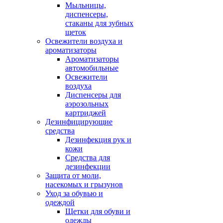
Мыльницы,
диспенсеры,
стаканы для зубных
щеток
Освежители воздуха и
ароматизаторы
Ароматизаторы
автомобильные
Освежители
воздуха
Диспенсеры для
аэрозольных
картриджей
Дезинфицирующие
средства
Дезинфекция рук и
кожи
Средства для
дезинфекции
Защита от моли,
насекомых и грызунов
Уход за обувью и
одеждой
Щетки для обуви и
одежды