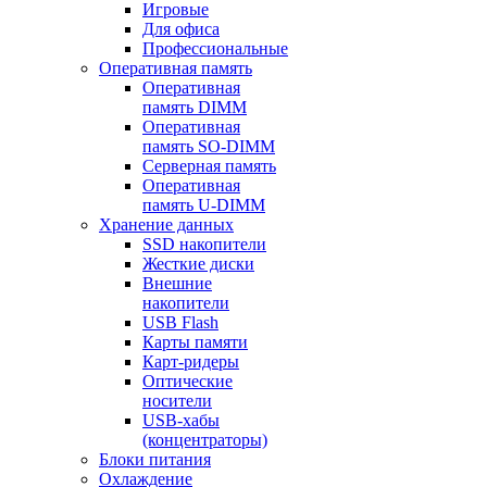
Игровые
Для офиса
Профессиональные
Оперативная память
Оперативная
память DIMM
Оперативная
память SO-DIMM
Серверная память
Оперативная
память U-DIMM
Хранение данных
SSD накопители
Жесткие диски
Внешние
накопители
USB Flash
Карты памяти
Карт-ридеры
Оптические
носители
USB-хабы
(концентраторы)
Блоки питания
Охлаждение