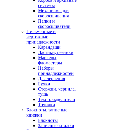
Короба и архивные
системы
Механизмы для
скоросшивания
Папки и
скоросшиватели
Письменные и
чертежные
принадлежности
Карандаши
Ластики, резинки
Маркеры,
фломастеры
Наборы
принадлежностей
Для черчения
Ручки
Стержни, чернила,
тушь
Текстовыделители
Точилки
Блокноты, записные
книжки
Блокноты
Записные книжки