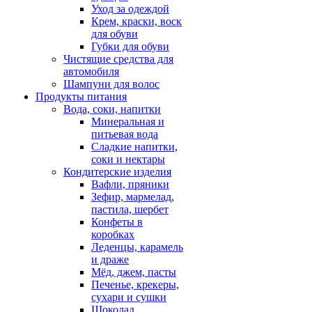
Уход за одеждой
Крем, краски, воск
для обуви
Губки для обуви
Чистящие средства для
автомобиля
Шампуни для волос
Продукты питания
Вода, соки, напитки
Минеральная и
питьевая вода
Сладкие напитки,
соки и нектары
Кондитерские изделия
Вафли, пряники
Зефир, мармелад,
пастила, шербет
Конфеты в
коробках
Леденцы, карамель
и драже
Мёд, джем, пасты
Печенье, крекеры,
сухари и сушки
Шоколад,