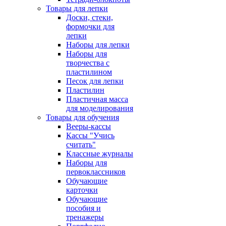
Товары для лепки
Доски, стеки,
формочки для
лепки
Наборы для лепки
Наборы для
творчества с
пластилином
Песок для лепки
Пластилин
Пластичная масса
для моделирования
Товары для обучения
Вееры-кассы
Кассы "Учись
считать"
Классные журналы
Наборы для
первоклассников
Обучающие
карточки
Обучающие
пособия и
тренажеры