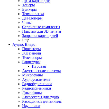
Драм-картриджи
Тонеры
Бункеры
Термопленка
Девелоперы
Чипы
Сервисные комплекты
Пластик для 3D печати
Заправка картриджей
Ещё
Аудио, Видео
Проекторы
ЖК панели
Телевизоры
Гарнитура
Игровая
Акустические системы
Микрофоны
Аудиоусилители
Радиобудильники
Радиоприемники
Диктофоны
Аксессуары для аудио
Расходники для винила
Наушники