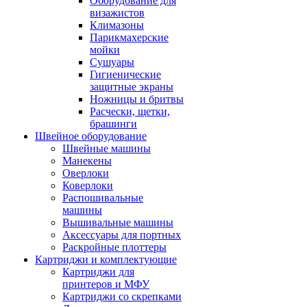
Оборудование для
визажистов
Климазоны
Парикмахерские
мойки
Сушуары
Гигиенические
защитные экраны
Ножницы и бритвы
Расчески, щетки,
брашинги
Швейное оборудование
Швейные машины
Манекены
Оверлоки
Коверлоки
Распошивальные
машины
Вышивальные машины
Аксессуары для портных
Раскройные плоттеры
Картриджи и комплектующие
Картриджи для
принтеров и МФУ
Картриджи со скрепками