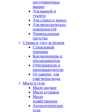
посудомоечных
машин
Для ванной и
туалета
Для стекол и зеркал
Для металлических
поверхностей
Универсальные
средства
Стирка и уход за бельем
Стиральный
порошок
Кондиционеры и
ополаскиватели
Отбеливатели и
пятновыводители
От накипи, для
смягчения воды
Мыло и гели
Мыло жидкое
Мыло кусковое
Мыло
хозяйственное
Антисептические
гели