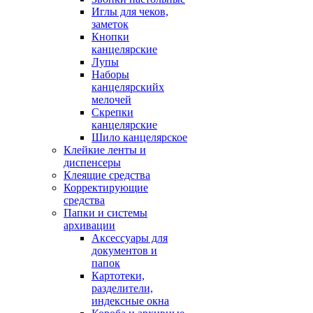
Иглы для чеков,
заметок
Кнопки
канцелярские
Лупы
Наборы
канцелярскийх
мелочей
Скрепки
канцелярские
Шило канцелярское
Клейкие ленты и
диспенсеры
Клеящие средства
Корректирующие
средства
Папки и системы
архивации
Аксессуары для
документов и
папок
Картотеки,
разделители,
индексные окна