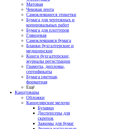
Матовая
Чековая лента
Самоклеящиеся этикетки
Бумага для чертежных и
копировальных работ
Бумага для плоттеров
Глянцевая
Самоклеящаяся бумага
Бланки бухгалтерские и
медицинские
Книги бухгалтерские,
журналы регистрации
Грамоты, дипломы,
сертификаты
Бумага цветная,
форматная
Ещё
Канцтовары
Обложки
Канцелярские мелочи
Булавки
Диспенсеры для
скрепок
Зажимы для бумаг
Звонки настольные