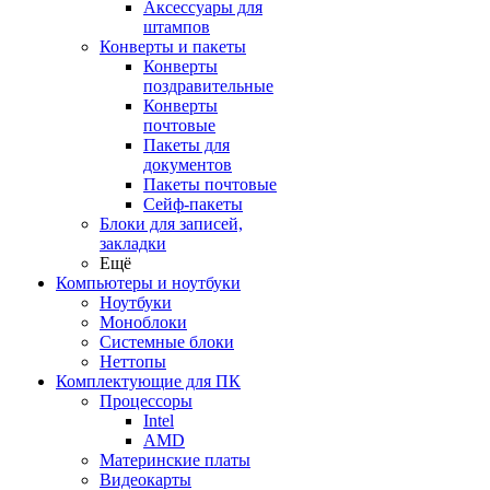
Аксессуары для
штампов
Конверты и пакеты
Конверты
поздравительные
Конверты
почтовые
Пакеты для
документов
Пакеты почтовые
Сейф-пакеты
Блоки для записей,
закладки
Ещё
Компьютеры и ноутбуки
Ноутбуки
Моноблоки
Системные блоки
Неттопы
Комплектующие для ПК
Процессоры
Intel
AMD
Материнские платы
Видеокарты