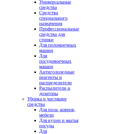
Универсальные
средства
Средства
специального
назначения
Профессиональные
средства для
стирки
Для поломоечных
машин
Для
посудомоечных
машин
Антигололедные
реагенты и
распределители
Распылители и
дозаторы
Уборка и чистящие
средства
Для пола, ковров,
мебели
Для кухни и мытья
посуды
Для