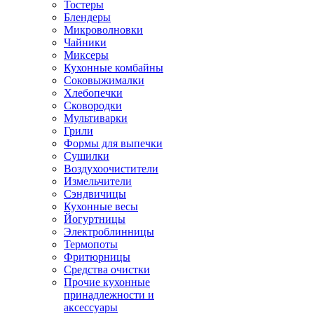
Тостеры
Блендеры
Микроволновки
Чайники
Миксеры
Кухонные комбайны
Соковыжималки
Хлебопечки
Сковородки
Мультиварки
Грили
Формы для выпечки
Сушилки
Воздухоочистители
Измельчители
Сэндвичицы
Кухонные весы
Йогуртницы
Электроблинницы
Термопоты
Фритюрницы
Средства очистки
Прочие кухонные
принадлежности и
аксессуары