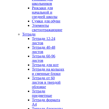
школьников
Рюкзаки для
начальной и
средней школы
Сумки для обуви
Элементы
светоотражающие
Тетради
Тетради 12-24
листов
Тетради 40-48
листов
Тетради 60-96
листов
Тетради для нот
Тетради на кольцах
и сменные блоки
Тетради от 60
листов в твердой
обложке
Тетради
предметные
Тетради формата
А4
Тетради-блокноты