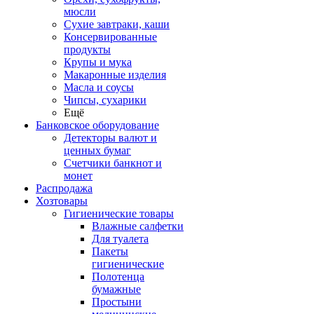
мюсли
Сухие завтраки, каши
Консервированные
продукты
Крупы и мука
Макаронные изделия
Масла и соусы
Чипсы, сухарики
Ещё
Банковское оборудование
Детекторы валют и
ценных бумаг
Счетчики банкнот и
монет
Распродажа
Хозтовары
Гигиенические товары
Влажные салфетки
Для туалета
Пакеты
гигиенические
Полотенца
бумажные
Простыни