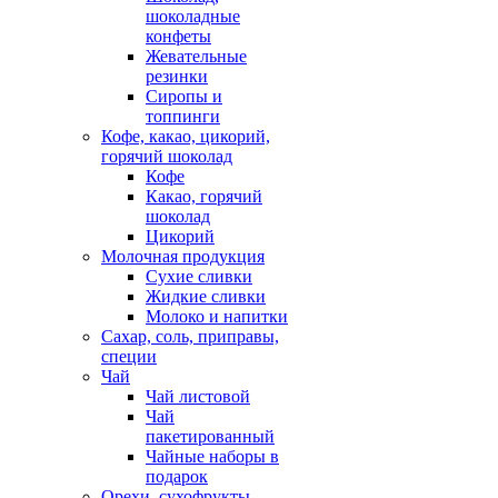
шоколадные
конфеты
Жевательные
резинки
Сиропы и
топпинги
Кофе, какао, цикорий,
горячий шоколад
Кофе
Какао, горячий
шоколад
Цикорий
Молочная продукция
Сухие сливки
Жидкие сливки
Молоко и напитки
Сахар, соль, приправы,
специи
Чай
Чай листовой
Чай
пакетированный
Чайные наборы в
подарок
Орехи, сухофрукты,