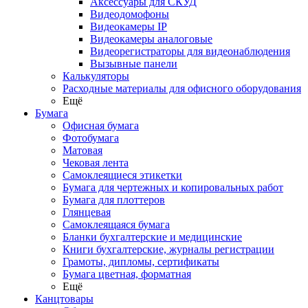
Аксессуары для СКУД
Видеодомофоны
Видеокамеры IP
Видеокамеры аналоговые
Видеорегистраторы для видеонаблюдения
Вызывные панели
Калькуляторы
Расходные материалы для офисного оборудования
Ещё
Бумага
Офисная бумага
Фотобумага
Матовая
Чековая лента
Самоклеящиеся этикетки
Бумага для чертежных и копировальных работ
Бумага для плоттеров
Глянцевая
Самоклеящаяся бумага
Бланки бухгалтерские и медицинские
Книги бухгалтерские, журналы регистрации
Грамоты, дипломы, сертификаты
Бумага цветная, форматная
Ещё
Канцтовары