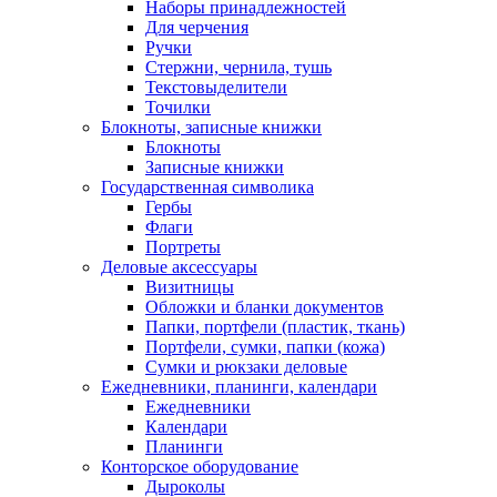
Наборы принадлежностей
Для черчения
Ручки
Стержни, чернила, тушь
Текстовыделители
Точилки
Блокноты, записные книжки
Блокноты
Записные книжки
Государственная символика
Гербы
Флаги
Портреты
Деловые аксессуары
Визитницы
Обложки и бланки документов
Папки, портфели (пластик, ткань)
Портфели, сумки, папки (кожа)
Сумки и рюкзаки деловые
Ежедневники, планинги, календари
Ежедневники
Календари
Планинги
Конторское оборудование
Дыроколы