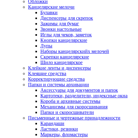
Обложки
Канцелярские мелочи
Булавки
Диспенсеры для скрепок
Зажимы для бумаг
Звонки настольные
Иглы для чеков, заметок
Кнопки канцелярские
Лупы
Наборы канцелярскийх мелочей
Скрепки канцелярские
Шило канцелярское
Клейкие ленты и диспенсеры
Клеящие средства
Корректирующие средства
Папки и системы архивации
Аксессуары для документов и папок
Картотеки, разделители, индексные окна
Короба и архивные системы
Механизмы для скоросшивания
Папки и скоросшиватели
Письменные и чертежные принадлежности
Карандаши
Ластики, резинки
Маркеры, фломастеры