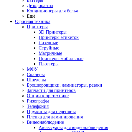
Баттеры
Дезодоранты
Кондиционеры для белья
Ещё
Офисная техника
Принтеры
3D Принтеры
Принтеры этикеток
Лазерные
Струйные
Матричные
Принтеры мобильные
Плоттеры
МФУ
Сканеры
Шредеры
Брошюровщики, ламинаторы, резаки
Запчасти для принтеров
Опции к оргтехнике
Ризографы
Телефония
Пружины для переплета
Пленка для ламинирования
Видеонаблюдение
Аксессуары для видеонаблюдения