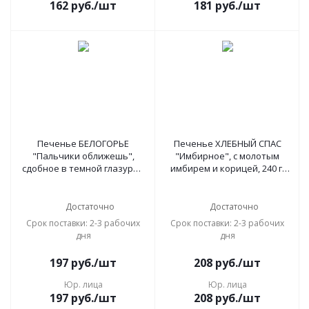
162
руб.
/шт
181
руб.
/шт
Печенье БЕЛОГОРЬЕ
Печенье ХЛЕБНЫЙ СПАС
"Пальчики оближешь",
"Имбирное", с молотым
сдобное в темной глазури с
имбирем и корицей, 240 г,
декором, 265 г, 30-61
картонная коробка, 00-
2226165
Достаточно
Достаточно
Срок поставки: 2-3 рабочих
Срок поставки: 2-3 рабочих
дня
дня
197
руб.
/шт
208
руб.
/шт
Юр. лица
Юр. лица
197
руб.
/шт
208
руб.
/шт