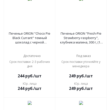
Печенье ORION "Choco Pie
Печенье ORION "Fresh-Pie
Black Currant" темный
Strawberry-raspberry",
шоколад с черной
клубника малина, 300 г, (12
смородиной, 360 г (12 штук х
штук х 25 г), ш/к 54607,
30 г), О0000013002
О0000017465
Достаточно
Под заказ
Срок поставки: 2-3 рабочих
Срок поставки уточняйте у
дня
менеджера
244
руб.
/шт
249
руб.
/шт
Юр. лица
Юр. лица
244
руб.
/шт
249
руб.
/шт