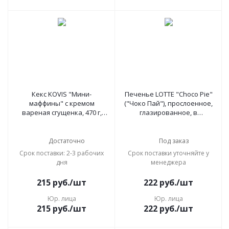
Кекс KOVIS "Мини-
Печенье LOTTE "Choco Pie"
маффины" с кремом
("Чоко Пай"), прослоенное,
вареная сгущенка, 470 г,
глазированное, в
пакет, 6241
картонной упаковке, 336 г
(12 штук х 28 г)
Достаточно
Под заказ
Срок поставки: 2-3 рабочих
Срок поставки уточняйте у
дня
менеджера
215
руб.
/шт
222
руб.
/шт
Юр. лица
Юр. лица
215
руб.
/шт
222
руб.
/шт