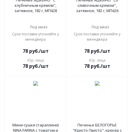
Печенье ЯШКИНО "С
Печенье ЯШКИНО "Со
клубничным кремом",
сливочным кремом",
затяжное, 182 г, МП428
затяжное, 182 г, МП426
Под заказ
Под заказ
Срок поставки уточняйте у
Срок поставки уточняйте у
менеджера
менеджера
78
руб.
/шт
78
руб.
/шт
Юр. лица
Юр. лица
78
руб.
/шт
78
руб.
/шт
Мини-сушки (тараллини)
Печенье БЕЛОГОРЬЕ
NINA FARINA с томатом и
"Кристо-Твисто", крекер с