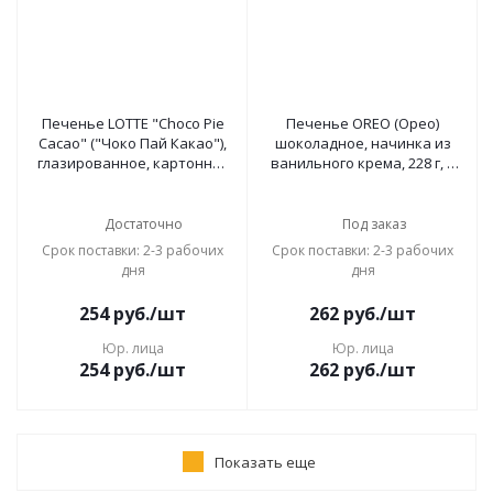
Печенье LOTTE "Choco Pie
Печенье OREO (Орео)
Cacao" ("Чоко Пай Какао"),
шоколадное, начинка из
глазированное, картонная
ванильного крема, 228 г, 6
упаковка, 336 г, 12 шт. х 28 г
шт. х 38 г, коробка, 60892
Достаточно
Под заказ
Срок поставки: 2-3 рабочих
Срок поставки: 2-3 рабочих
дня
дня
254
руб.
/шт
262
руб.
/шт
Юр. лица
Юр. лица
254
руб.
/шт
262
руб.
/шт
Показать еще