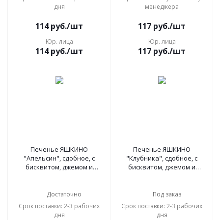
дня
менеджера
114
руб.
/шт
117
руб.
/шт
Юр. лица
Юр. лица
114
руб.
/шт
117
руб.
/шт
Печенье ЯШКИНО
Печенье ЯШКИНО
"Апельсин", сдобное, с
"Клубника", сдобное, с
бисквитом, джемом и
бисквитом, джемом и
шоколадной глазурью, 137
шоколадной глазурью, 137
г, ЯП206
г, ЯП208
Достаточно
Под заказ
Срок поставки: 2-3 рабочих
Срок поставки: 2-3 рабочих
дня
дня