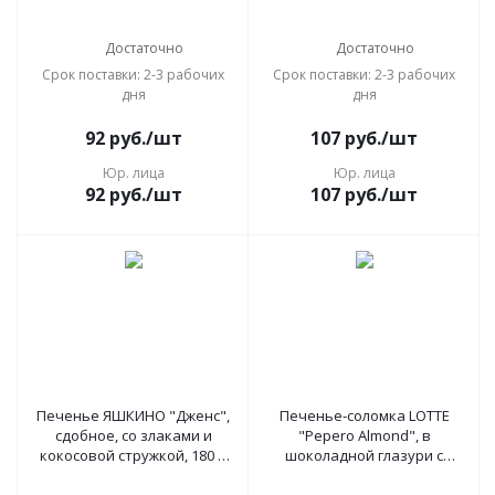
Достаточно
Достаточно
Срок поставки: 2-3 рабочих
Срок поставки: 2-3 рабочих
дня
дня
92
руб.
/шт
107
руб.
/шт
Юр. лица
Юр. лица
92
руб.
/шт
107
руб.
/шт
Печенье ЯШКИНО "Дженс",
Печенье-соломка LOTTE
сдобное, со злаками и
"Pepero Almond", в
кокосовой стружкой, 180 г,
шоколадной глазури с
МП150
миндалем, в картонной