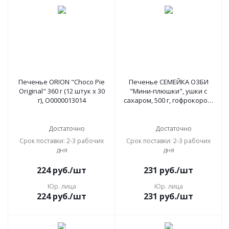
Печенье ORION "Choco Pie
Печенье СЕМЕЙКА ОЗБИ
Original" 360 г (12 штук х 30
"Мини-плюшки", ушки с
г), О0000013014
сахаром, 500 г, гофрокороб,
990
Достаточно
Достаточно
Срок поставки: 2-3 рабочих
Срок поставки: 2-3 рабочих
дня
дня
224
руб.
/шт
231
руб.
/шт
Юр. лица
Юр. лица
224
руб.
/шт
231
руб.
/шт