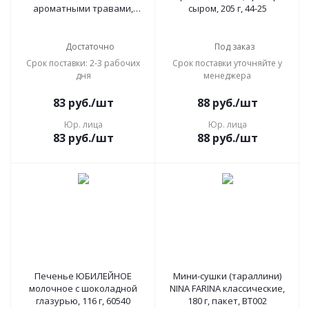
ароматными травами,
сыром, 205 г, 44-25
пакет, 180 г, ВТ003
Достаточно
Под заказ
Срок поставки: 2-3 рабочих
Срок поставки уточняйте у
дня
менеджера
83
руб.
/шт
88
руб.
/шт
Юр. лица
Юр. лица
83
руб.
/шт
88
руб.
/шт
Печенье ЮБИЛЕЙНОЕ
Мини-сушки (тараллини)
молочное с шоколадной
NINA FARINA классические,
глазурью, 116 г, 60540
180 г, пакет, ВТ002