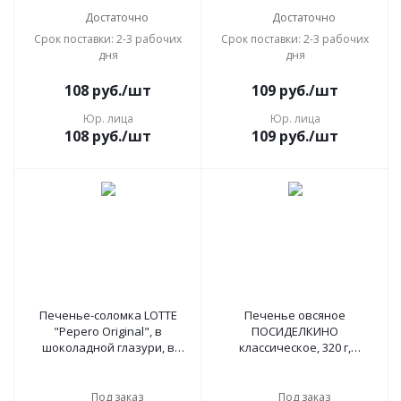
упаковке, 36 г, 62004MO
Достаточно
Достаточно
Срок поставки: 2-3 рабочих
Срок поставки: 2-3 рабочих
дня
дня
108
руб.
/шт
109
руб.
/шт
Юр. лица
Юр. лица
108
руб.
/шт
109
руб.
/шт
Печенье-соломка LOTTE
Печенье овсяное
"Pepero Original", в
ПОСИДЕЛКИНО
шоколадной глазури, в
классическое, 320 г,
картонной упаковке, 47 г,
51011450
000000019
Под заказ
Под заказ