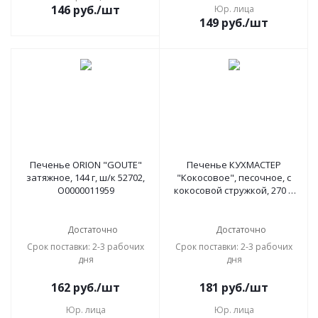
146
руб.
/шт
Юр. лица
149
руб.
/шт
Печенье ORION "GOUTE"
Печенье КУХМАСТЕР
затяжное, 144 г, ш/к 52702,
"Кокосовое", песочное, с
О0000011959
кокосовой стружкой, 270 г,
204407
Достаточно
Достаточно
Срок поставки: 2-3 рабочих
Срок поставки: 2-3 рабочих
дня
дня
162
руб.
/шт
181
руб.
/шт
Юр. лица
Юр. лица