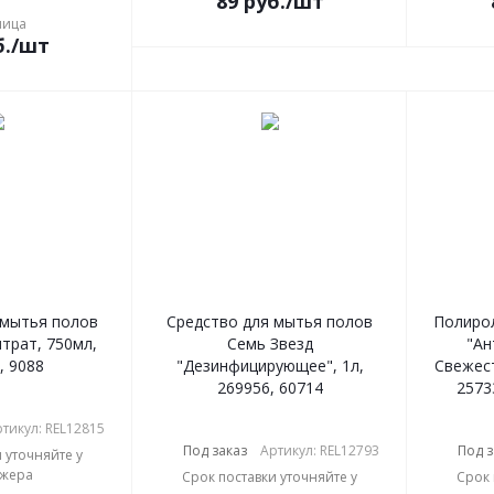
89
руб.
/шт
лица
.
/шт
 мытья полов
Средство для мытья полов
Полирол
трат, 750мл,
Семь Звезд
"Ан
, 9088
"Дезинфицирующее", 1л,
Свежест
269956, 60714
2573
тикул: REL12815
Под заказ
Артикул: REL12793
Под з
 уточняйте у
жера
Срок поставки уточняйте у
Срок 