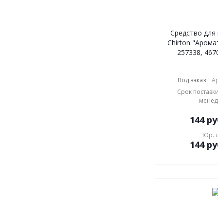
Средство для
Chirton "Арома
257338, 467
Под заказ
Ар
Срок поставки
менед
144
ру
Юр. 
144
ру