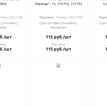
08/А
Лаванда", 1л, 310792, 310792
1л
тикул: REL12786
Под заказ
Артикул: REL12783
Под з
 уточняйте у
Срок поставки уточняйте у
Срок 
жера
менеджера
б.
/шт
115
руб.
/шт
лица
Юр. лица
б.
/шт
115
руб.
/шт