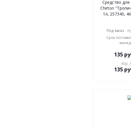
Средство для
Chirton "Тропи
1л, 257340, 4
Под заказ
Ар
Срок поставки
менед
135
ру
Юр. 
135
ру