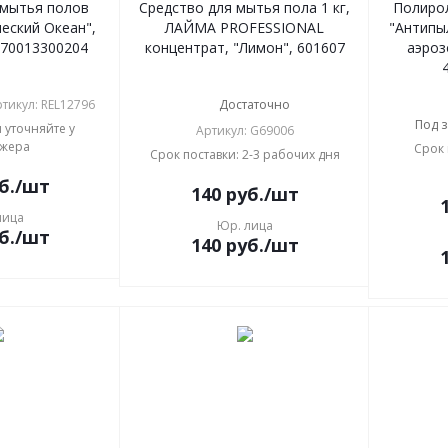
 мытья полов
Средство для мытья пола 1 кг,
Полирол
ческий Океан",
ЛАЙМА PROFESSIONAL
"Антипыл
670013300204
концентрат, "Лимон", 601607
аэроз
тикул: REL12796
Достаточно
Под з
 уточняйте у
Артикул: G69006
жера
Срок 
Срок поставки: 2-3 рабочих дня
б.
/шт
140
руб.
/шт
лица
Юр. лица
б.
/шт
140
руб.
/шт