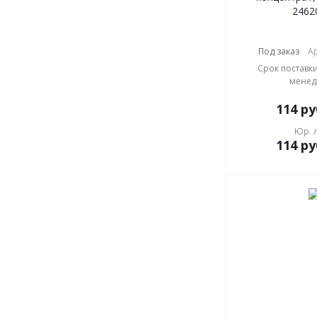
2462
Под заказ
Ар
Срок поставки
менед
114
ру
Юр. 
114
ру