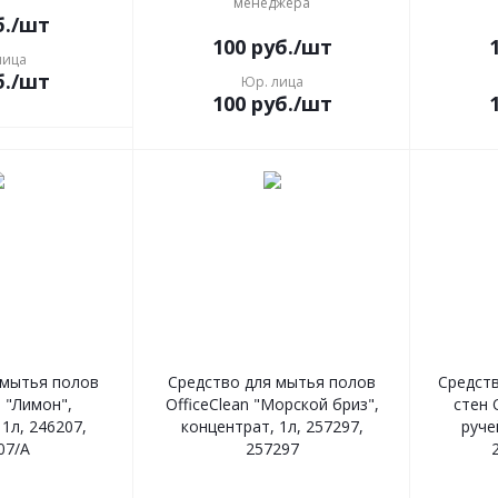
менеджера
.
/шт
100
руб.
/шт
лица
.
/шт
Юр. лица
100
руб.
/шт
 мытья полов
Средство для мытья полов
Средств
n "Лимон",
OfficeClean "Морской бриз",
стен 
1л, 246207,
концентрат, 1л, 257297,
руче
07/А
257297