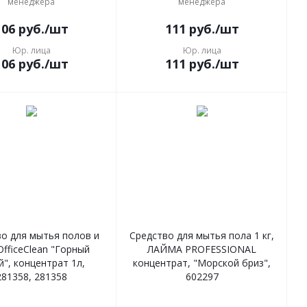
менеджера
менеджера
106
руб.
/шт
111
руб.
/шт
Юр. лица
Юр. лица
106
руб.
/шт
111
руб.
/шт
о для мытья полов и
Средство для мытья пола 1 кг,
OfficeClean "Горный
ЛАЙМА PROFESSIONAL
й", концентрат 1л,
концентрат, "Морской бриз",
281358, 281358
602297