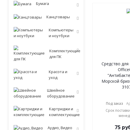
Бумага
Канцтовары
Компьютеры
и ноутбуки
Комплектующие
для ПК
Средство для
Office
Красота и
"Антибакте
уход
Морской бриз"
310
Швейное
оборудование
Под заказ
Ар
Картриджи и
Срок поставки
комплектующие
менед
75
руб
Аудио, Видео