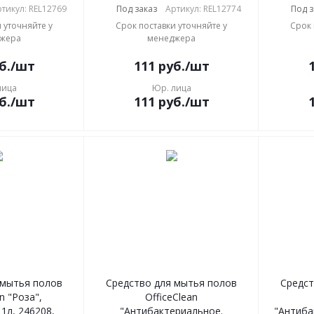
тикул: REL12769
Под заказ
Артикул: REL12774
Под з
 уточняйте у
Срок поставки уточняйте у
Срок 
жера
менеджера
б.
/шт
111
руб.
/шт
лица
Юр. лица
б.
/шт
111
руб.
/шт
 мытья полов
Средство для мытья полов
Средст
n "Роза",
OfficeClean
1л, 246208,
"Антибактериальное.
"Антиба