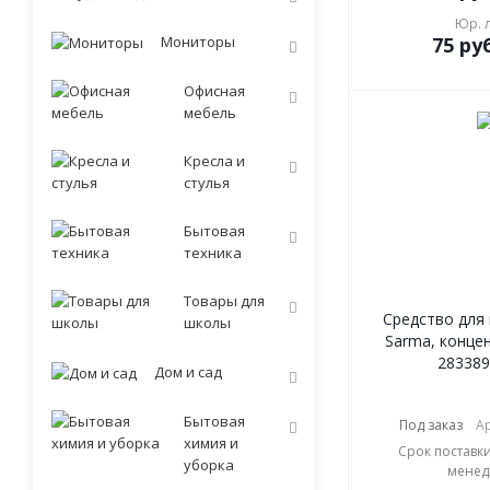
Юр. 
Мониторы
75
руб
Офисная
мебель
Кресла и
стулья
Бытовая
техника
Товары для
Средство для
школы
Sarma, концен
283389
Дом и сад
Бытовая
Под заказ
Ар
химия и
Срок поставки
уборка
менед