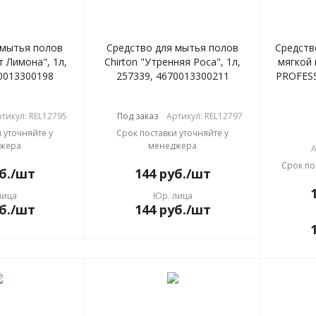
 мытья полов
Средство для мытья полов
Средств
т Лимона", 1л,
Chirton "Утренняя Роса", 1л,
мягкой 
0013300198
257339, 4670013300211
PROFESS
тикул: REL12795
Под заказ
Артикул: REL12797
 уточняйте у
Срок поставки уточняйте у
жера
менеджера
А
Срок по
б.
/шт
144
руб.
/шт
лица
Юр. лица
б.
/шт
144
руб.
/шт