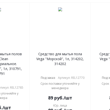
 мытья полов
Средство для мытья пола
Средс
Clean
Vega "Морской", 1л, 314202,
Vega "
риальное.
314202
, 1л, 310791,
791
Под заказ
Артикул: REL12770
Под з
Срок поставки уточняйте у
Срок 
тикул: REL12785
менеджера
 уточняйте у
89
руб.
/шт
жера
Юр. лица
.
/шт