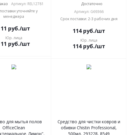
аказ
Артикул: REL12781
Достаточно
поставки уточняйте у
Артикул: G69366
менеджера
Срок поставки: 2-3 рабочих дня
111
руб.
/шт
114
руб.
/шт
Юр. лица
Юр. лица
111
руб.
/шт
114
руб.
/шт
во для мытья полов
Средство для чистки ковров и
OfficeClean
обивки Chistin Professional,
ктериальное. Лимон",
500мл, 293228, 8549