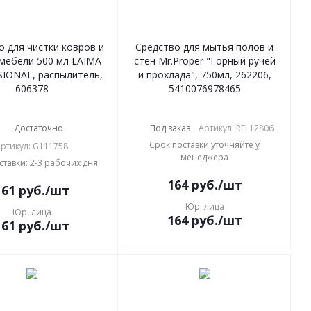
о для чистки ковров и
Средство для мытья полов и
мебели 500 мл LAIMA
стен Mr.Proper "Горный ручей
IONAL, распылитель,
и прохлада", 750мл, 262206,
606378
5410076978465
Достаточно
Под заказ
Артикул: REL12806
Срок поставки уточняйте у
ртикул: G111758
менеджера
ставки: 2-3 рабочих дня
164
руб.
/шт
161
руб.
/шт
Юр. лица
Юр. лица
164
руб.
/шт
161
руб.
/шт