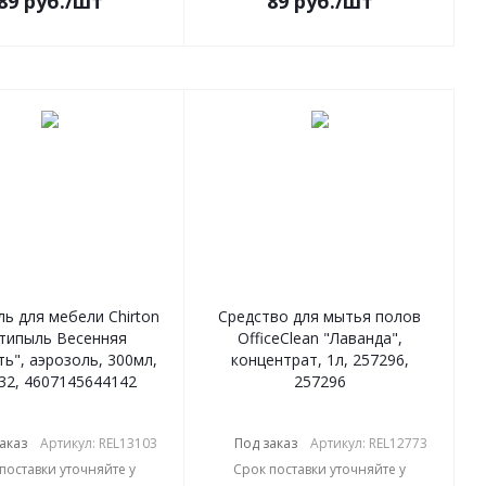
89
руб.
/шт
89
руб.
/шт
ь для мебели Chirton
Средство для мытья полов
типыль Весенняя
OfficeClean "Лаванда",
ь", аэрозоль, 300мл,
концентрат, 1л, 257296,
32, 4607145644142
257296
аказ
Артикул: REL13103
Под заказ
Артикул: REL12773
поставки уточняйте у
Срок поставки уточняйте у