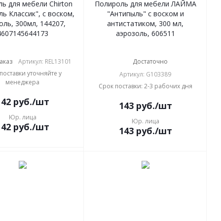
ь для мебели Chirton
Полироль для мебели ЛАЙМА
ь Классик", с воском,
"Антипыль" с воском и
оль, 300мл, 144207,
антистатиком, 300 мл,
4607145644173
аэрозоль, 606511
аказ
Артикул: REL13101
Достаточно
поставки уточняйте у
Артикул: G103389
менеджера
Срок поставки: 2-3 рабочих дня
142
руб.
/шт
143
руб.
/шт
Юр. лица
Юр. лица
142
руб.
/шт
143
руб.
/шт