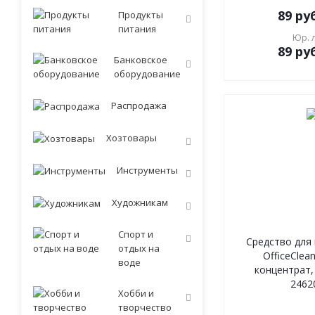
89
руб
Продукты
питания
Юр. 
89
руб
Банковское
оборудование
Распродажа
Хозтовары
Инструменты
Художникам
Спорт и
Средство для
отдых на
OfficeClea
воде
концентрат, 
2462
Хобби и
творчество