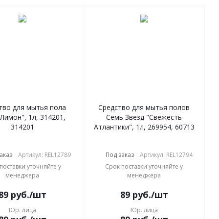
тво для мытья пола
Средство для мытья полов
Лимон", 1л, 314201,
Семь Звезд "Свежесть
314201
Атлантики", 1л, 269954, 60713
аказ
Артикул: REL12789
Под заказ
Артикул: REL12794
поставки уточняйте у
Срок поставки уточняйте у
менеджера
менеджера
89
руб.
/шт
89
руб.
/шт
Юр. лица
Юр. лица