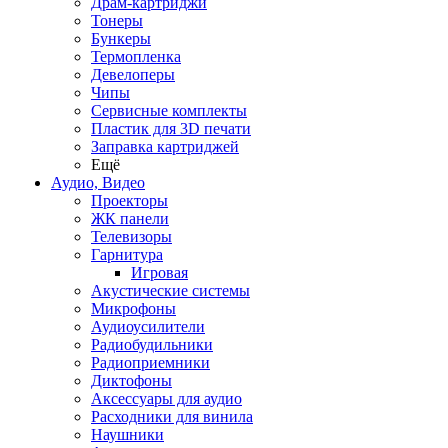
Драм-картриджи
Тонеры
Бункеры
Термопленка
Девелоперы
Чипы
Сервисные комплекты
Пластик для 3D печати
Заправка картриджей
Ещё
Аудио, Видео
Проекторы
ЖК панели
Телевизоры
Гарнитура
Игровая
Акустические системы
Микрофоны
Аудиоусилители
Радиобудильники
Радиоприемники
Диктофоны
Аксессуары для аудио
Расходники для винила
Наушники