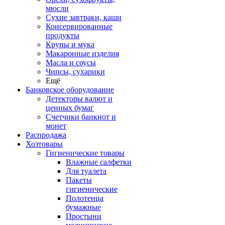
мюсли
Сухие завтраки, каши
Консервированные
продукты
Крупы и мука
Макаронные изделия
Масла и соусы
Чипсы, сухарики
Ещё
Банковское оборудование
Детекторы валют и
ценных бумаг
Счетчики банкнот и
монет
Распродажа
Хозтовары
Гигиенические товары
Влажные салфетки
Для туалета
Пакеты
гигиенические
Полотенца
бумажные
Простыни