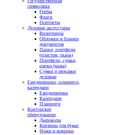
Государственная
символика
Гербы
Флаги
Портреты
Деловые аксессуары
Визитницы
Обложки и бланки
документов
Папки, портфели
(пластик, ткань)
Портфели, сумки,
папки (кожа)
Сумки и рюкзаки
деловые
Ежедневники, планинги,
календари
Ежедневники
Календари
Планинги
Конторское
оборудование
Дыроколы
Корзины для бумаг
Ножи и коврики