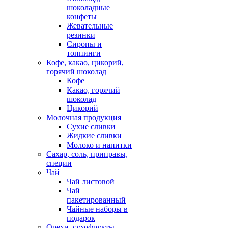
шоколадные
конфеты
Жевательные
резинки
Сиропы и
топпинги
Кофе, какао, цикорий,
горячий шоколад
Кофе
Какао, горячий
шоколад
Цикорий
Молочная продукция
Сухие сливки
Жидкие сливки
Молоко и напитки
Сахар, соль, приправы,
специи
Чай
Чай листовой
Чай
пакетированный
Чайные наборы в
подарок
Орехи, сухофрукты,