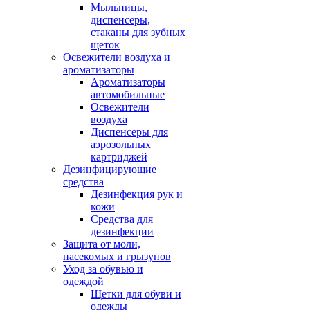
Мыльницы,
диспенсеры,
стаканы для зубных
щеток
Освежители воздуха и
ароматизаторы
Ароматизаторы
автомобильные
Освежители
воздуха
Диспенсеры для
аэрозольных
картриджей
Дезинфицирующие
средства
Дезинфекция рук и
кожи
Средства для
дезинфекции
Защита от моли,
насекомых и грызунов
Уход за обувью и
одеждой
Щетки для обуви и
одежды