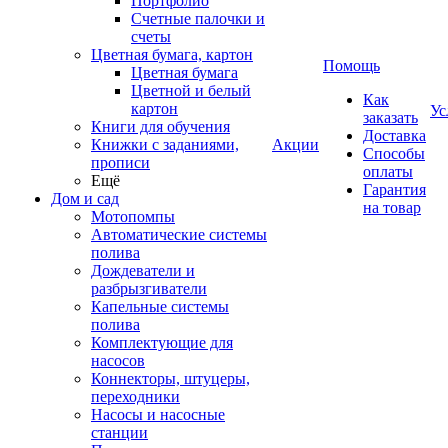
Портфолио
Счетные палочки и
счеты
Цветная бумага, картон
Помощь
Цветная бумага
Цветной и белый
Как
картон
Ус
заказать
Книги для обучения
Доставка
Книжки с заданиями,
Акции
Способы
прописи
оплаты
Ещё
Гарантия
Дом и сад
на товар
Мотопомпы
Автоматические системы
полива
Дождеватели и
разбрызгиватели
Капельные системы
полива
Комплектующие для
насосов
Коннекторы, штуцеры,
переходники
Насосы и насосные
станции