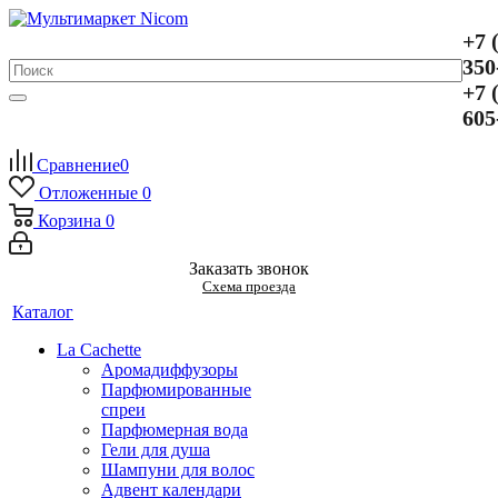
+7 
350
+7 
605
Сравнение
0
Отложенные
0
Корзина
0
Заказать звонок
Схема проезда
Каталог
La Cachette
Аромадиффузоры
Парфюмированные
спреи
Парфюмерная вода
Гели для душа
Шампуни для волос
Адвент календари