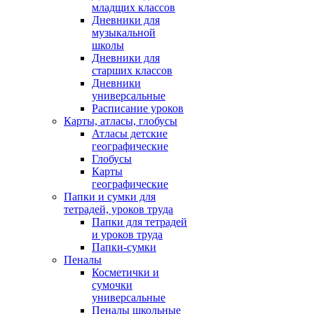
младщих классов
Дневники для
музыкальной
школы
Дневники для
старших классов
Дневники
универсальные
Расписание уроков
Карты, атласы, глобусы
Атласы детские
географические
Глобусы
Карты
географические
Папки и сумки для
тетрадей, уроков труда
Папки для тетрадей
и уроков труда
Папки-сумки
Пеналы
Косметички и
сумочки
универсальные
Пеналы школьные