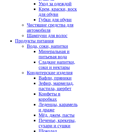
Уход за одеждой
Крем, краски, воск
для обуви
Губки для обуви
Чистящие средства для
автомобиля
Шампуни для волос
Продукты питания
Вода, соки, напитки
Минеральная и
питьевая вода
Сладкие напитки,
соки и нектары
Кондитерские изделия
Вафли, пряники
Зефир, мармелад,
пастила, шербет
Конфеты в
коробках
Леденцы, карамель
и драже
Мёд, джем, пасты
Печенье, крекеры,
сухари и сушки
Шоколад,