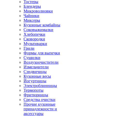
Тостеры
Блендеры
Микроволновки
Чайники
Миксеры
Кухонные комбайны
Соковыжималки
Хлебопечки
Сковородки
Мультиварки
Грили
Формы для выпечки
Сушилки
Воздухоочистители
Измельчители
Сэндвичицы
Кухонные весы
Йогуртницы
Электроблинницы
Термопоты
Фритюрницы
Средства очистки
Прочие кухонные
принадлежности и
аксессуары