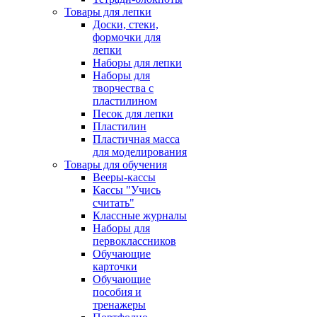
Товары для лепки
Доски, стеки,
формочки для
лепки
Наборы для лепки
Наборы для
творчества с
пластилином
Песок для лепки
Пластилин
Пластичная масса
для моделирования
Товары для обучения
Вееры-кассы
Кассы "Учись
считать"
Классные журналы
Наборы для
первоклассников
Обучающие
карточки
Обучающие
пособия и
тренажеры