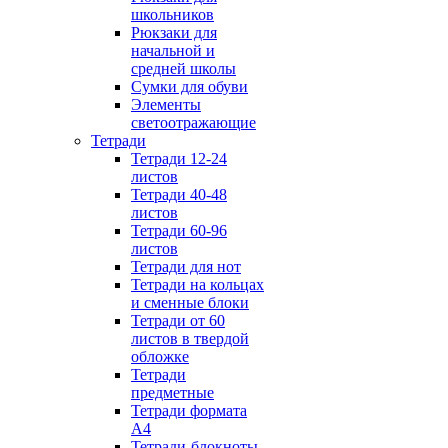
школьников
Рюкзаки для
начальной и
средней школы
Сумки для обуви
Элементы
светоотражающие
Тетради
Тетради 12-24
листов
Тетради 40-48
листов
Тетради 60-96
листов
Тетради для нот
Тетради на кольцах
и сменные блоки
Тетради от 60
листов в твердой
обложке
Тетради
предметные
Тетради формата
А4
Тетради-блокноты