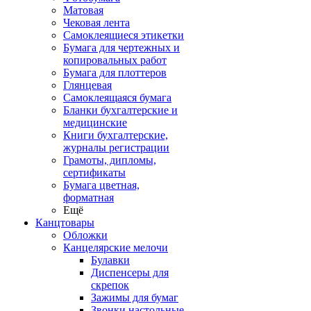
Матовая
Чековая лента
Самоклеящиеся этикетки
Бумага для чертежных и
копировальных работ
Бумага для плоттеров
Глянцевая
Самоклеящаяся бумага
Бланки бухгалтерские и
медицинские
Книги бухгалтерские,
журналы регистрации
Грамоты, дипломы,
сертификаты
Бумага цветная,
форматная
Ещё
Канцтовары
Обложки
Канцелярские мелочи
Булавки
Диспенсеры для
скрепок
Зажимы для бумаг
Звонки настольные