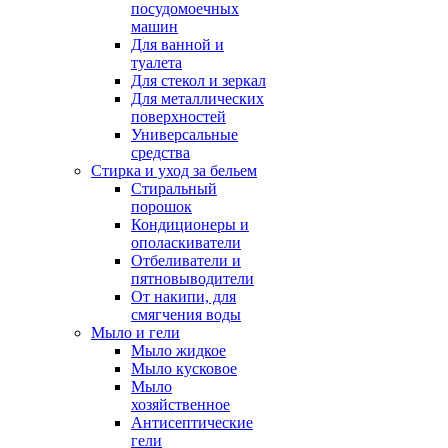
посудомоечных
машин
Для ванной и
туалета
Для стекол и зеркал
Для металлических
поверхностей
Универсальные
средства
Стирка и уход за бельем
Стиральный
порошок
Кондиционеры и
ополаскиватели
Отбеливатели и
пятновыводители
От накипи, для
смягчения воды
Мыло и гели
Мыло жидкое
Мыло кусковое
Мыло
хозяйственное
Антисептические
гели