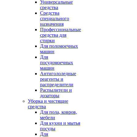
Универсальные
средства
Средства
специального
назначения
Профессиональные
средства для
стирки
Для поломоечных
машин
Для
посудомоечных
машин
Антигололедные
реагенты и
распределители
Распылители и
дозаторы
Уборка и чистящие
средства
Для пола, ковров,
мебели
Для кухни и мытья
посуды
Для