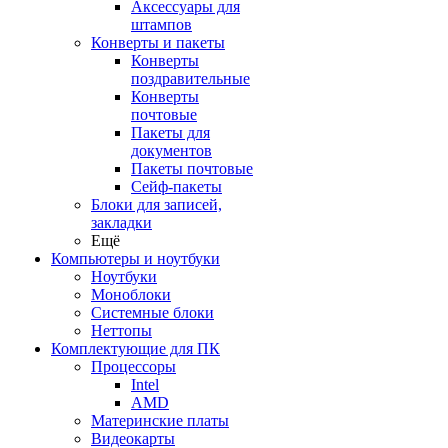
Аксессуары для
штампов
Конверты и пакеты
Конверты
поздравительные
Конверты
почтовые
Пакеты для
документов
Пакеты почтовые
Сейф-пакеты
Блоки для записей,
закладки
Ещё
Компьютеры и ноутбуки
Ноутбуки
Моноблоки
Системные блоки
Неттопы
Комплектующие для ПК
Процессоры
Intel
AMD
Материнские платы
Видеокарты