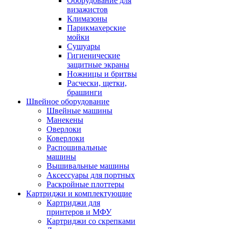
Оборудование для
визажистов
Климазоны
Парикмахерские
мойки
Сушуары
Гигиенические
защитные экраны
Ножницы и бритвы
Расчески, щетки,
брашинги
Швейное оборудование
Швейные машины
Манекены
Оверлоки
Коверлоки
Распошивальные
машины
Вышивальные машины
Аксессуары для портных
Раскройные плоттеры
Картриджи и комплектующие
Картриджи для
принтеров и МФУ
Картриджи со скрепками