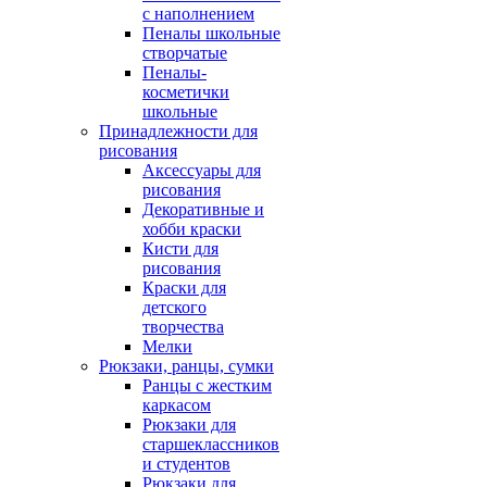
с наполнением
Пеналы школьные
створчатые
Пеналы-
косметички
школьные
Принадлежности для
рисования
Аксессуары для
рисования
Декоративные и
хобби краски
Кисти для
рисования
Краски для
детского
творчества
Мелки
Рюкзаки, ранцы, сумки
Ранцы с жестким
каркасом
Рюкзаки для
старшеклассников
и студентов
Рюкзаки для