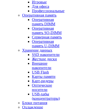
Игровые
Для офиса
Профессиональные
Оперативная память
Оперативная
память DIMM
Оперативная
память SO-DIMM
Серверная память
Оперативная
память U-DIMM
Хранение данных
SSD накопители
Жесткие диски
Внешние
накопители
USB Flash
Карты памяти
Карт-ридеры
Оптические
носители
USB-хабы
(концентраторы)
Блоки питания
Охлаждение