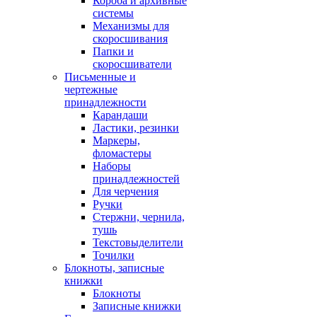
Короба и архивные
системы
Механизмы для
скоросшивания
Папки и
скоросшиватели
Письменные и
чертежные
принадлежности
Карандаши
Ластики, резинки
Маркеры,
фломастеры
Наборы
принадлежностей
Для черчения
Ручки
Стержни, чернила,
тушь
Текстовыделители
Точилки
Блокноты, записные
книжки
Блокноты
Записные книжки