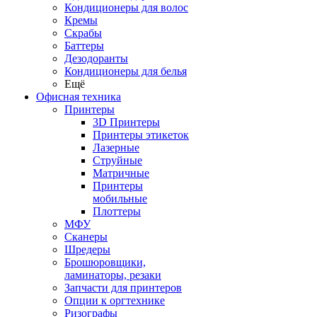
Кондиционеры для волос
Кремы
Скрабы
Баттеры
Дезодоранты
Кондиционеры для белья
Ещё
Офисная техника
Принтеры
3D Принтеры
Принтеры этикеток
Лазерные
Струйные
Матричные
Принтеры
мобильные
Плоттеры
МФУ
Сканеры
Шредеры
Брошюровщики,
ламинаторы, резаки
Запчасти для принтеров
Опции к оргтехнике
Ризографы