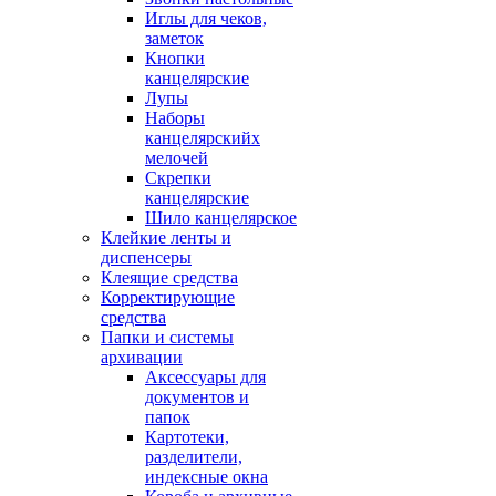
Иглы для чеков,
заметок
Кнопки
канцелярские
Лупы
Наборы
канцелярскийх
мелочей
Скрепки
канцелярские
Шило канцелярское
Клейкие ленты и
диспенсеры
Клеящие средства
Корректирующие
средства
Папки и системы
архивации
Аксессуары для
документов и
папок
Картотеки,
разделители,
индексные окна