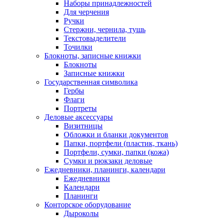
Наборы принадлежностей
Для черчения
Ручки
Стержни, чернила, тушь
Текстовыделители
Точилки
Блокноты, записные книжки
Блокноты
Записные книжки
Государственная символика
Гербы
Флаги
Портреты
Деловые аксессуары
Визитницы
Обложки и бланки документов
Папки, портфели (пластик, ткань)
Портфели, сумки, папки (кожа)
Сумки и рюкзаки деловые
Ежедневники, планинги, календари
Ежедневники
Календари
Планинги
Конторское оборудование
Дыроколы