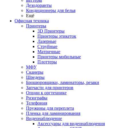
Баттеры
Дезодоранты
Кондиционеры для белья
Ещё
Офисная техника
Принтеры
3D Принтеры
Принтеры этикеток
Лазерные
Струйные
Матричные
Принтеры мобильные
Плоттеры
МФУ
Сканеры
Шредеры
Брошюровщики, ламинаторы, резаки
Запчасти для принтеров
Опции к оргтехнике
Ризографы
Телефония
Пружины для переплета
Пленка для ламинирования
Видеонаблюдение
Аксессуары для видеонаблюдения