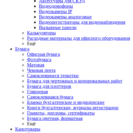
Аксессуары для СКУД
Видеодомофоны
Видеокамеры IP
Видеокамеры аналоговые
Видеорегистраторы для видеонаблюдения
Вызывные панели
Калькуляторы
Расходные материалы для офисного оборудования
Ещё
Бумага
Офисная бумага
Фотобумага
Матовая
Чековая лента
Самоклеящиеся этикетки
Бумага для чертежных и копировальных работ
Бумага для плоттеров
Глянцевая
Самоклеящаяся бумага
Бланки бухгалтерские и медицинские
Книги бухгалтерские, журналы регистрации
Грамоты, дипломы, сертификаты
Бумага цветная, форматная
Ещё
Канцтовары