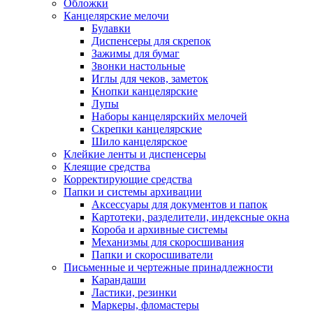
Обложки
Канцелярские мелочи
Булавки
Диспенсеры для скрепок
Зажимы для бумаг
Звонки настольные
Иглы для чеков, заметок
Кнопки канцелярские
Лупы
Наборы канцелярскийх мелочей
Скрепки канцелярские
Шило канцелярское
Клейкие ленты и диспенсеры
Клеящие средства
Корректирующие средства
Папки и системы архивации
Аксессуары для документов и папок
Картотеки, разделители, индексные окна
Короба и архивные системы
Механизмы для скоросшивания
Папки и скоросшиватели
Письменные и чертежные принадлежности
Карандаши
Ластики, резинки
Маркеры, фломастеры