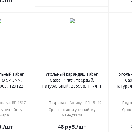
.
/шт
льный Faber-
Угольный карандаш Faber-
Угольн
", Ø 9-15мм,
Castell "Pitt", твердый,
Cast
003, 129122
натуральный, 285998, 117411
натурал
тикул: REL15171
Под заказ
Артикул: REL15149
Под з
 уточняйте у
Срок поставки уточняйте у
Срок 
жера
менеджера
.
/шт
48
руб.
/шт