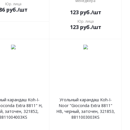
менеджера
Юр. лица
86
руб.
/шт
123
руб.
/шт
Юр. лица
123
руб.
/шт
ный карандаш Koh-I-
Угольный карандаш Koh-I-
oconda Extra 8811" H,
Noor "Gioconda Extra 8811"
й, заточен, 321852,
HB, черный, заточен, 321853,
8811004003KS
8811003003KS