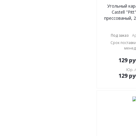
Угольный кар
Castell "Pit
прессованый, 2
Под заказ
Ар
Срок поставки
менед
129
ру
Юр. 
129
ру