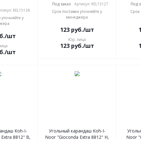
Под заказ
Артикул: REL15127
Под з
тикул: REL15138
Срок поставки уточняйте у
Срок 
менеджера
 уточняйте у
жера
123
руб.
/шт
б.
/шт
Юр. лица
123
руб.
/шт
лица
б.
/шт
андаш Koh-I-
Угольный карандаш Koh-I-
Уголь
Extra 8812" B,
Noor "Gioconda Extra 8812" H,
Noor "