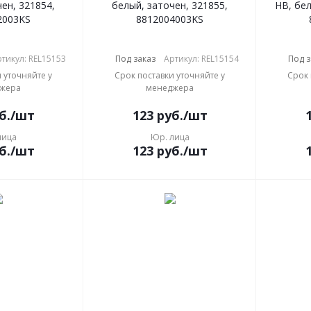
ен, 321854,
белый, заточен, 321855,
HB, бел
2003KS
8812004003KS
тикул: REL15153
Под заказ
Артикул: REL15154
Под з
 уточняйте у
Срок поставки уточняйте у
Срок 
жера
менеджера
б.
/шт
123
руб.
/шт
лица
Юр. лица
б.
/шт
123
руб.
/шт