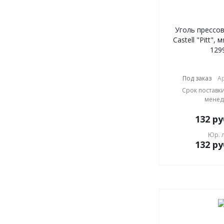
Уголь прессов
Castell "Pitt", 
129
Под заказ
Ар
Срок поставки
менед
132
ру
Юр. 
132
ру