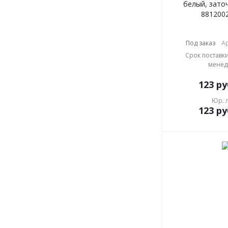
белый, заточ
881200
Под заказ
Ар
Срок поставки
менед
123
ру
Юр. 
123
ру