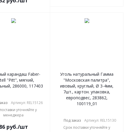
32
руб.
/шт
ый карандаш Faber-
Уголь натуральный Гамма
ell "Pitt", мягкий,
"Московская палитра",
ьный, 286000, 117403
ивовый, круглый, Ø 3-4мм,
7шт., картон. упаковка,
европодвес, 283862,
аказ
Артикул: REL15126
100119_01
поставки уточняйте у
менеджера
Под заказ
Артикул: REL15130
86
руб.
/шт
Срок поставки уточняйте у