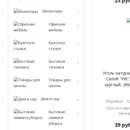
23
руб
Мониторы
Офисная
мебель
Кресла и
стулья
Бытовая
техника
Уголь натура
Castell "Pitt
Товары для
круглый, 286
школы
Дом и сад
Под заказ
Ар
Срок поставки
Бытовая
менед
химия и
уборка
39
руб