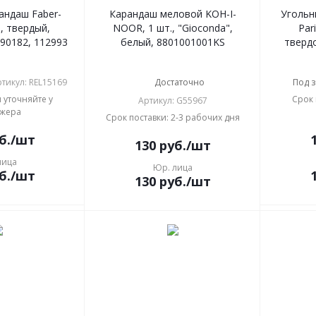
андаш Faber-
Карандаш меловой KOH-I-
Угольн
t", твердый,
NOOR, 1 шт., "Gioconda",
Par
90182, 112993
белый, 8801001001KS
твердо
тикул: REL15169
Достаточно
Под з
 уточняйте у
Срок 
Артикул: G55967
жера
Срок поставки: 2-3 рабочих дня
б.
/шт
130
руб.
/шт
лица
Юр. лица
б.
/шт
130
руб.
/шт