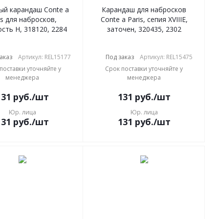
ый карандаш Conte a
Карандаш для набросков
is для набросков,
Conte a Paris, сепия XVIIIE,
сть H, 318120, 2284
заточен, 320435, 2302
аказ
Артикул: REL15177
Под заказ
Артикул: REL15475
поставки уточняйте у
Срок поставки уточняйте у
менеджера
менеджера
131
руб.
/шт
131
руб.
/шт
Юр. лица
Юр. лица
131
руб.
/шт
131
руб.
/шт