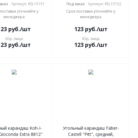
аказ
Артикул: REL15151
Под заказ
Артикул: REL15152
поставки уточняйте у
Срок поставки уточняйте у
менеджера
менеджера
123
руб.
/шт
123
руб.
/шт
Юр. лица
Юр. лица
123
руб.
/шт
123
руб.
/шт
ный карандаш Koh-I-
Угольный карандаш Faber-
Gioconda Extra 8812"
Castell "Pitt", средний,