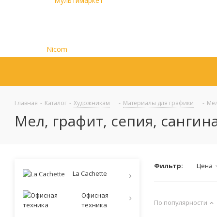
Главная
-
Каталог
-
Художникам
-
Материалы для графики
-
Мел
Мел, графит, сепия, сангина
Фильтр:
Цена
La Cachette
Офисная
По популярности
техника