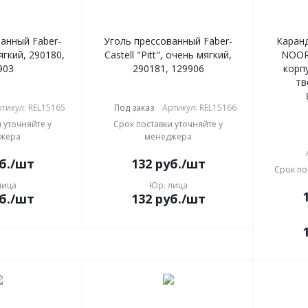
анный Faber-
Уголь прессованный Faber-
Каранд
мягкий, 290180,
Castell "Pitt", очень мягкий,
NOOR,
903
290181, 129906
корп
тв
тикул: REL15165
Под заказ
Артикул: REL15166
 уточняйте у
Срок поставки уточняйте у
жера
менеджера
б.
/шт
132
руб.
/шт
Срок по
лица
Юр. лица
б.
/шт
132
руб.
/шт