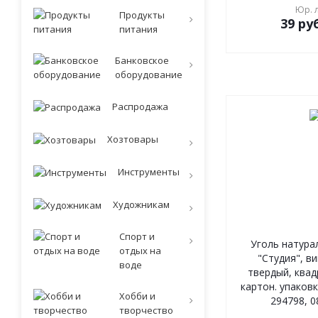
Юр. 
Продукты
39
руб
питания
Банковское
оборудование
Распродажа
Хозтовары
Инструменты
Художникам
Спорт и
Уголь натура
отдых на
"Студия", в
воде
твердый, квад
картон. упаковк
Хобби и
294798, 0
творчество