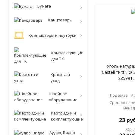
Бумага
Канцтовары
Компьютеры и ноутбуки
Комплектующие
для ПК
Уголь натура
Castell "Pitt", Ø
Красота и
285991,
уход
Швейное
Под заказ
Ар
оборудование
Срок поставки
менед
Картриджи и
комплектующие
23
руб
Юр. 
Аудио, Видео