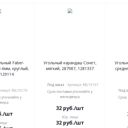
льный Faber-
Угольный карандаш Сонет,
Угольн
 3-6мм, круглый,
мягкий, 287987, 1281337
средня
 129114
Под заказ
Артикул: REL15157
тикул: REL15170
Под з
Срок поставки уточняйте у
менеджера
 уточняйте у
Срок 
жера
32
руб.
/шт
.
/шт
Юр. лица
32
руб.
/шт
лица