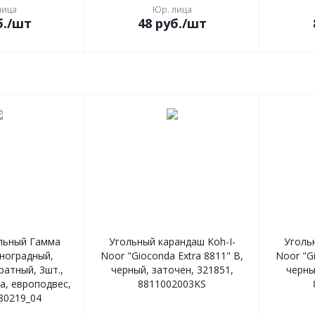
лица
Юр. лица
.
/шт
48
руб.
/шт
льный Гамма
Угольный карандаш Koh-I-
Уголь
иноградный,
Noor "Gioconda Extra 8811" B,
Noor "Gi
ратный, 3шт.,
черный, заточен, 321851,
черны
а, европодвес,
8811002003KS
80219_04