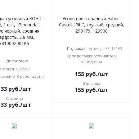
аш угольный KOH-I-
Уголь прессованный Faber-
 1 шт., "Gioconda",
Castell "Pitt", круглый, средний,
ус черный, средняя
290179, 129900
ердость, 3,8 мм,
8810002001KS
Под заказ
Артикул: REL15163
Срок поставки уточняйте у
Достаточно
менеджера
Артикул: G52550
155
руб.
/шт
ставки: 2-3 рабочих дня
Юр. лица
133
руб.
/шт
155
руб.
/шт
Юр. лица
133
руб.
/шт