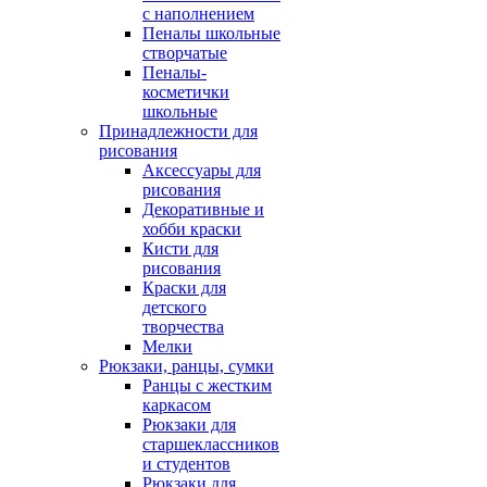
с наполнением
Пеналы школьные
створчатые
Пеналы-
косметички
школьные
Принадлежности для
рисования
Аксессуары для
рисования
Декоративные и
хобби краски
Кисти для
рисования
Краски для
детского
творчества
Мелки
Рюкзаки, ранцы, сумки
Ранцы с жестким
каркасом
Рюкзаки для
старшеклассников
и студентов
Рюкзаки для