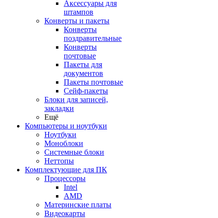
Аксессуары для
штампов
Конверты и пакеты
Конверты
поздравительные
Конверты
почтовые
Пакеты для
документов
Пакеты почтовые
Сейф-пакеты
Блоки для записей,
закладки
Ещё
Компьютеры и ноутбуки
Ноутбуки
Моноблоки
Системные блоки
Неттопы
Комплектующие для ПК
Процессоры
Intel
AMD
Материнские платы
Видеокарты