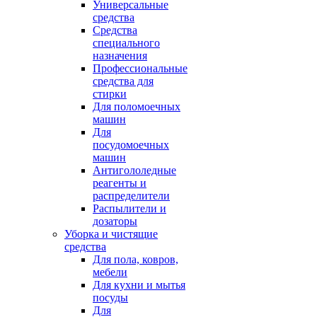
Универсальные
средства
Средства
специального
назначения
Профессиональные
средства для
стирки
Для поломоечных
машин
Для
посудомоечных
машин
Антигололедные
реагенты и
распределители
Распылители и
дозаторы
Уборка и чистящие
средства
Для пола, ковров,
мебели
Для кухни и мытья
посуды
Для