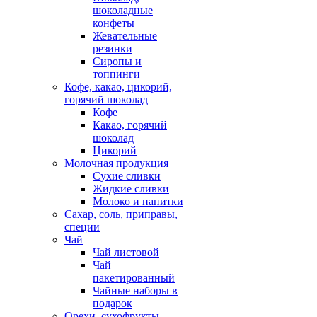
шоколадные
конфеты
Жевательные
резинки
Сиропы и
топпинги
Кофе, какао, цикорий,
горячий шоколад
Кофе
Какао, горячий
шоколад
Цикорий
Молочная продукция
Сухие сливки
Жидкие сливки
Молоко и напитки
Сахар, соль, приправы,
специи
Чай
Чай листовой
Чай
пакетированный
Чайные наборы в
подарок
Орехи, сухофрукты,