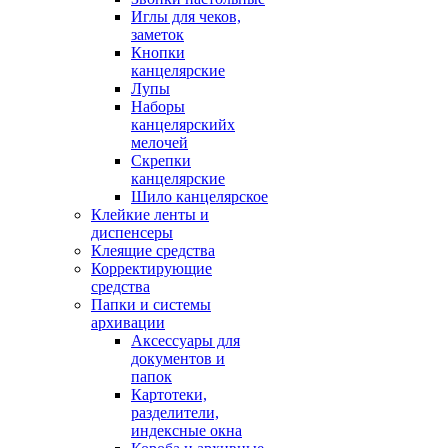
Иглы для чеков,
заметок
Кнопки
канцелярские
Лупы
Наборы
канцелярскийх
мелочей
Скрепки
канцелярские
Шило канцелярское
Клейкие ленты и
диспенсеры
Клеящие средства
Корректирующие
средства
Папки и системы
архивации
Аксессуары для
документов и
папок
Картотеки,
разделители,
индексные окна