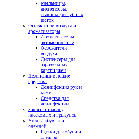
Мыльницы,
диспенсеры,
стаканы для зубных
щеток
Освежители воздуха и
ароматизаторы
Ароматизаторы
автомобильные
Освежители
воздуха
Диспенсеры для
аэрозольных
картриджей
Дезинфицирующие
средства
Дезинфекция рук и
кожи
Средства для
дезинфекции
Защита от моли,
насекомых и грызунов
Уход за обувью и
одеждой
Щетки для обуви и
одежды