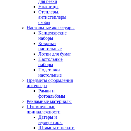
для резки
Ножницы
Степлеры,
антистеплеры,
скобы
Настольные аксессуары
Канцелярские
наборы
Коврики
настольные
Лотки для бумаг
Настольные
наборы
Подставки
настольные
Предметы оформления
интерьера
Рамки и
фотоальбомы
Рекламные материалы
Штемпельные
принадлежности
Датеры и
нумераторы
Штампы и печати