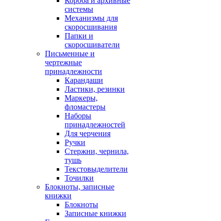
Короба и архивные
системы
Механизмы для
скоросшивания
Папки и
скоросшиватели
Письменные и
чертежные
принадлежности
Карандаши
Ластики, резинки
Маркеры,
фломастеры
Наборы
принадлежностей
Для черчения
Ручки
Стержни, чернила,
тушь
Текстовыделители
Точилки
Блокноты, записные
книжки
Блокноты
Записные книжки