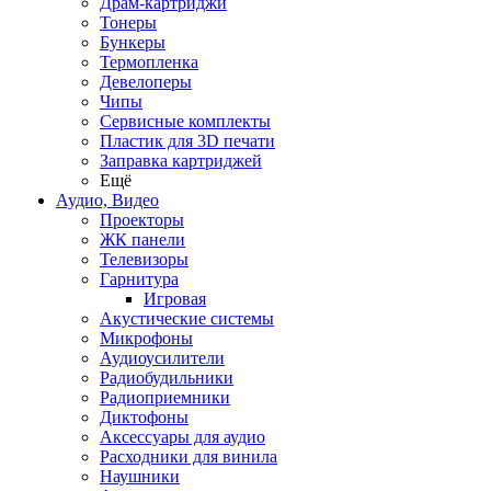
Драм-картриджи
Тонеры
Бункеры
Термопленка
Девелоперы
Чипы
Сервисные комплекты
Пластик для 3D печати
Заправка картриджей
Ещё
Аудио, Видео
Проекторы
ЖК панели
Телевизоры
Гарнитура
Игровая
Акустические системы
Микрофоны
Аудиоусилители
Радиобудильники
Радиоприемники
Диктофоны
Аксессуары для аудио
Расходники для винила
Наушники