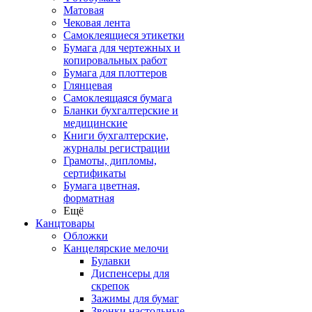
Матовая
Чековая лента
Самоклеящиеся этикетки
Бумага для чертежных и
копировальных работ
Бумага для плоттеров
Глянцевая
Самоклеящаяся бумага
Бланки бухгалтерские и
медицинские
Книги бухгалтерские,
журналы регистрации
Грамоты, дипломы,
сертификаты
Бумага цветная,
форматная
Ещё
Канцтовары
Обложки
Канцелярские мелочи
Булавки
Диспенсеры для
скрепок
Зажимы для бумаг
Звонки настольные