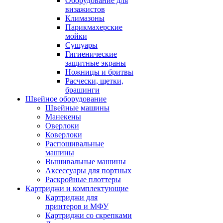
Оборудование для
визажистов
Климазоны
Парикмахерские
мойки
Сушуары
Гигиенические
защитные экраны
Ножницы и бритвы
Расчески, щетки,
брашинги
Швейное оборудование
Швейные машины
Манекены
Оверлоки
Коверлоки
Распошивальные
машины
Вышивальные машины
Аксессуары для портных
Раскройные плоттеры
Картриджи и комплектующие
Картриджи для
принтеров и МФУ
Картриджи со скрепками