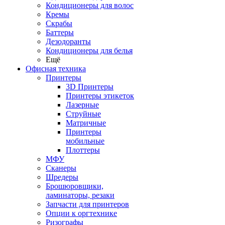
Кондиционеры для волос
Кремы
Скрабы
Баттеры
Дезодоранты
Кондиционеры для белья
Ещё
Офисная техника
Принтеры
3D Принтеры
Принтеры этикеток
Лазерные
Струйные
Матричные
Принтеры
мобильные
Плоттеры
МФУ
Сканеры
Шредеры
Брошюровщики,
ламинаторы, резаки
Запчасти для принтеров
Опции к оргтехнике
Ризографы