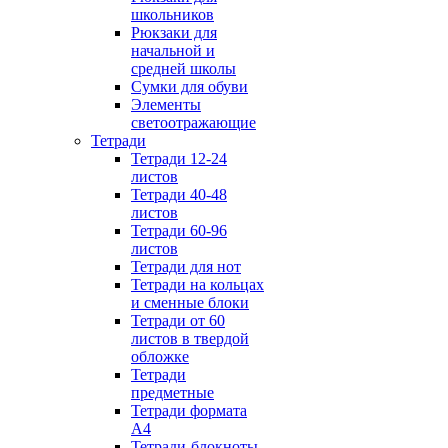
школьников
Рюкзаки для
начальной и
средней школы
Сумки для обуви
Элементы
светоотражающие
Тетради
Тетради 12-24
листов
Тетради 40-48
листов
Тетради 60-96
листов
Тетради для нот
Тетради на кольцах
и сменные блоки
Тетради от 60
листов в твердой
обложке
Тетради
предметные
Тетради формата
А4
Тетради-блокноты