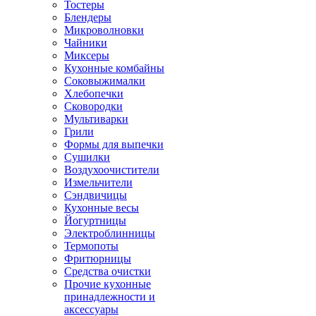
Тостеры
Блендеры
Микроволновки
Чайники
Миксеры
Кухонные комбайны
Соковыжималки
Хлебопечки
Сковородки
Мультиварки
Грили
Формы для выпечки
Сушилки
Воздухоочистители
Измельчители
Сэндвичицы
Кухонные весы
Йогуртницы
Электроблинницы
Термопоты
Фритюрницы
Средства очистки
Прочие кухонные
принадлежности и
аксессуары