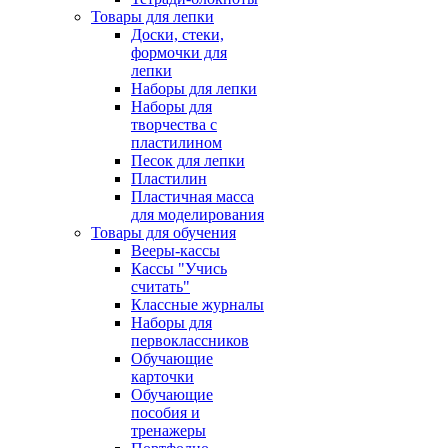
Товары для лепки
Доски, стеки,
формочки для
лепки
Наборы для лепки
Наборы для
творчества с
пластилином
Песок для лепки
Пластилин
Пластичная масса
для моделирования
Товары для обучения
Вееры-кассы
Кассы "Учись
считать"
Классные журналы
Наборы для
первоклассников
Обучающие
карточки
Обучающие
пособия и
тренажеры