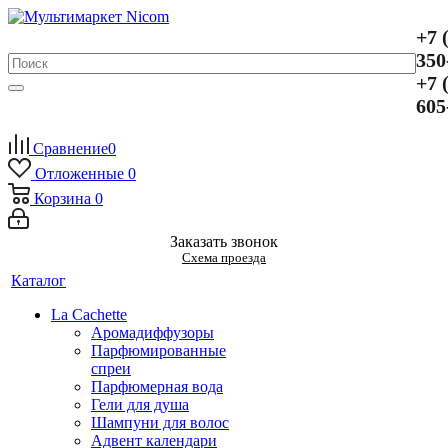
+7 
350
+7 
605
Сравнение
0
Отложенные
0
Корзина
0
Заказать звонок
Схема проезда
Каталог
La Cachette
Аромадиффузоры
Парфюмированные
спреи
Парфюмерная вода
Гели для душа
Шампуни для волос
Адвент календари