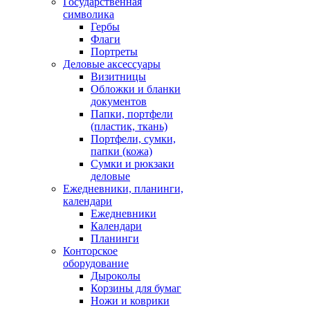
Государственная
символика
Гербы
Флаги
Портреты
Деловые аксессуары
Визитницы
Обложки и бланки
документов
Папки, портфели
(пластик, ткань)
Портфели, сумки,
папки (кожа)
Сумки и рюкзаки
деловые
Ежедневники, планинги,
календари
Ежедневники
Календари
Планинги
Конторское
оборудование
Дыроколы
Корзины для бумаг
Ножи и коврики