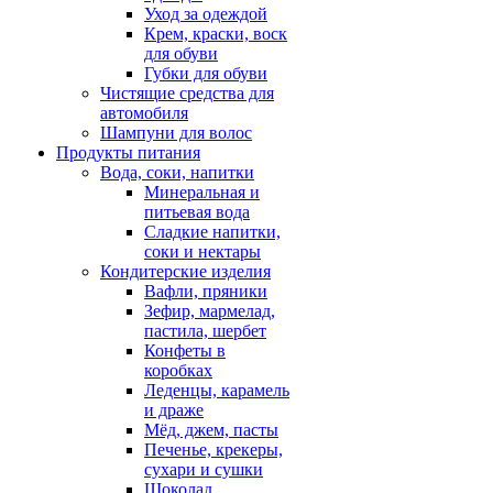
Уход за одеждой
Крем, краски, воск
для обуви
Губки для обуви
Чистящие средства для
автомобиля
Шампуни для волос
Продукты питания
Вода, соки, напитки
Минеральная и
питьевая вода
Сладкие напитки,
соки и нектары
Кондитерские изделия
Вафли, пряники
Зефир, мармелад,
пастила, шербет
Конфеты в
коробках
Леденцы, карамель
и драже
Мёд, джем, пасты
Печенье, крекеры,
сухари и сушки
Шоколад,