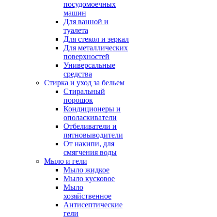
посудомоечных
машин
Для ванной и
туалета
Для стекол и зеркал
Для металлических
поверхностей
Универсальные
средства
Стирка и уход за бельем
Стиральный
порошок
Кондиционеры и
ополаскиватели
Отбеливатели и
пятновыводители
От накипи, для
смягчения воды
Мыло и гели
Мыло жидкое
Мыло кусковое
Мыло
хозяйственное
Антисептические
гели