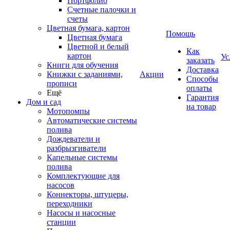
Портфолио
Счетные палочки и
счеты
Цветная бумага, картон
Помощь
Цветная бумага
Цветной и белый
Как
картон
Ус
заказать
Книги для обучения
Доставка
Книжки с заданиями,
Акции
Способы
прописи
оплаты
Ещё
Гарантия
Дом и сад
на товар
Мотопомпы
Автоматические системы
полива
Дождеватели и
разбрызгиватели
Капельные системы
полива
Комплектующие для
насосов
Коннекторы, штуцеры,
переходники
Насосы и насосные
станции