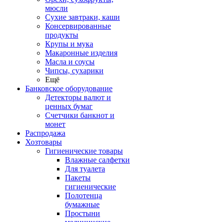
мюсли
Сухие завтраки, каши
Консервированные
продукты
Крупы и мука
Макаронные изделия
Масла и соусы
Чипсы, сухарики
Ещё
Банковское оборудование
Детекторы валют и
ценных бумаг
Счетчики банкнот и
монет
Распродажа
Хозтовары
Гигиенические товары
Влажные салфетки
Для туалета
Пакеты
гигиенические
Полотенца
бумажные
Простыни