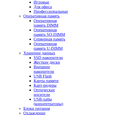
Игровые
Для офиса
Профессиональные
Оперативная память
Оперативная
память DIMM
Оперативная
память SO-DIMM
Серверная память
Оперативная
память U-DIMM
Хранение данных
SSD накопители
Жесткие диски
Внешние
накопители
USB Flash
Карты памяти
Карт-ридеры
Оптические
носители
USB-хабы
(концентраторы)
Блоки питания
Охлаждение