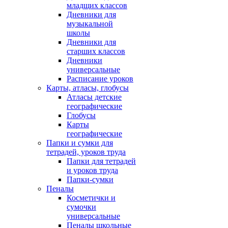
младщих классов
Дневники для
музыкальной
школы
Дневники для
старших классов
Дневники
универсальные
Расписание уроков
Карты, атласы, глобусы
Атласы детские
географические
Глобусы
Карты
географические
Папки и сумки для
тетрадей, уроков труда
Папки для тетрадей
и уроков труда
Папки-сумки
Пеналы
Косметички и
сумочки
универсальные
Пеналы школьные