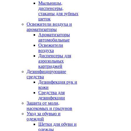
Мыльницы,
диспенсеры,
стаканы для зубных
щеток
Освежители воздуха и
ароматизаторы
Ароматизаторы
автомобильные
Освежители
воздуха
Диспенсеры для
аэрозольных
картриджей
Дезинфицирующие
средства
Дезинфекция рук и
кожи
Средства для
дезинфекции
Защита от моли,
насекомых и грызунов
Уход за обувью и
одеждой
Щетки для обуви и
одежды