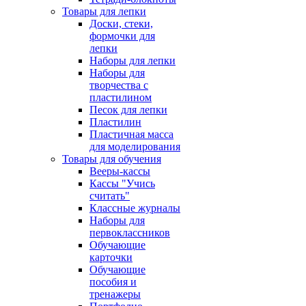
Товары для лепки
Доски, стеки,
формочки для
лепки
Наборы для лепки
Наборы для
творчества с
пластилином
Песок для лепки
Пластилин
Пластичная масса
для моделирования
Товары для обучения
Вееры-кассы
Кассы "Учись
считать"
Классные журналы
Наборы для
первоклассников
Обучающие
карточки
Обучающие
пособия и
тренажеры