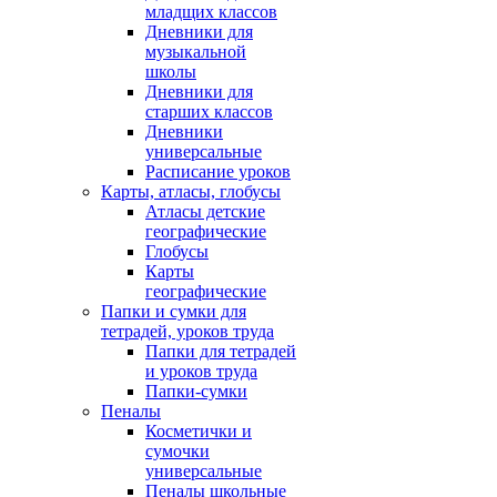
младщих классов
Дневники для
музыкальной
школы
Дневники для
старших классов
Дневники
универсальные
Расписание уроков
Карты, атласы, глобусы
Атласы детские
географические
Глобусы
Карты
географические
Папки и сумки для
тетрадей, уроков труда
Папки для тетрадей
и уроков труда
Папки-сумки
Пеналы
Косметички и
сумочки
универсальные
Пеналы школьные