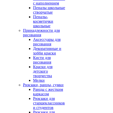
с наполнением
Пеналы школьные
створчатые
Пеналы-
косметички
школьные
Принадлежности для
рисования
Аксессуары для
рисования
Декоративные и
хобби краски
Кисти для
рисования
Краски для
детского
творчества
Мелки
Рюкзаки, ранцы, сумки
Ранцы с жестким
каркасом
Рюкзаки для
старшеклассников
и студентов
Рюкзаки для