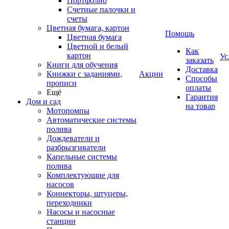
Портфолио
Счетные палочки и
счеты
Цветная бумага, картон
Помощь
Цветная бумага
Цветной и белый
Как
картон
Ус
заказать
Книги для обучения
Доставка
Книжки с заданиями,
Акции
Способы
прописи
оплаты
Ещё
Гарантия
Дом и сад
на товар
Мотопомпы
Автоматические системы
полива
Дождеватели и
разбрызгиватели
Капельные системы
полива
Комплектующие для
насосов
Коннекторы, штуцеры,
переходники
Насосы и насосные
станции