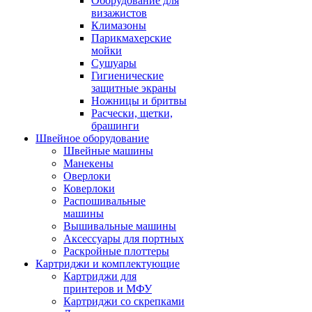
Оборудование для
визажистов
Климазоны
Парикмахерские
мойки
Сушуары
Гигиенические
защитные экраны
Ножницы и бритвы
Расчески, щетки,
брашинги
Швейное оборудование
Швейные машины
Манекены
Оверлоки
Коверлоки
Распошивальные
машины
Вышивальные машины
Аксессуары для портных
Раскройные плоттеры
Картриджи и комплектующие
Картриджи для
принтеров и МФУ
Картриджи со скрепками