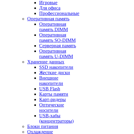
Игровые
Для офиса
Профессиональные
Оперативная память
Оперативная
память DIMM
Оперативная
память SO-DIMM
Серверная память
Оперативная
память U-DIMM
Хранение данных
SSD накопители
Жесткие диски
Внешние
накопители
USB Flash
Карты памяти
Карт-ридеры
Оптические
носители
USB-хабы
(концентраторы)
Блоки питания
Охлаждение