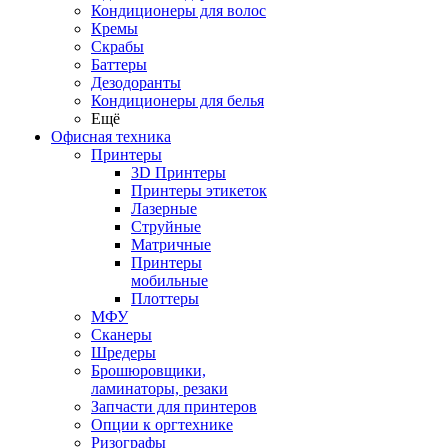
Кондиционеры для волос
Кремы
Скрабы
Баттеры
Дезодоранты
Кондиционеры для белья
Ещё
Офисная техника
Принтеры
3D Принтеры
Принтеры этикеток
Лазерные
Струйные
Матричные
Принтеры
мобильные
Плоттеры
МФУ
Сканеры
Шредеры
Брошюровщики,
ламинаторы, резаки
Запчасти для принтеров
Опции к оргтехнике
Ризографы