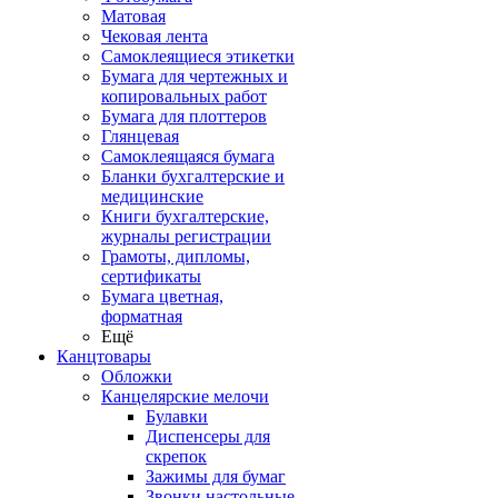
Матовая
Чековая лента
Самоклеящиеся этикетки
Бумага для чертежных и
копировальных работ
Бумага для плоттеров
Глянцевая
Самоклеящаяся бумага
Бланки бухгалтерские и
медицинские
Книги бухгалтерские,
журналы регистрации
Грамоты, дипломы,
сертификаты
Бумага цветная,
форматная
Ещё
Канцтовары
Обложки
Канцелярские мелочи
Булавки
Диспенсеры для
скрепок
Зажимы для бумаг
Звонки настольные