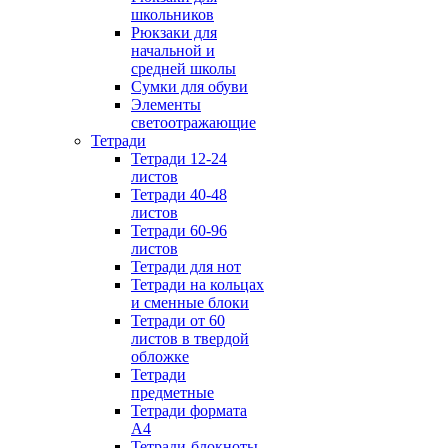
школьников
Рюкзаки для
начальной и
средней школы
Сумки для обуви
Элементы
светоотражающие
Тетради
Тетради 12-24
листов
Тетради 40-48
листов
Тетради 60-96
листов
Тетради для нот
Тетради на кольцах
и сменные блоки
Тетради от 60
листов в твердой
обложке
Тетради
предметные
Тетради формата
А4
Тетради-блокноты