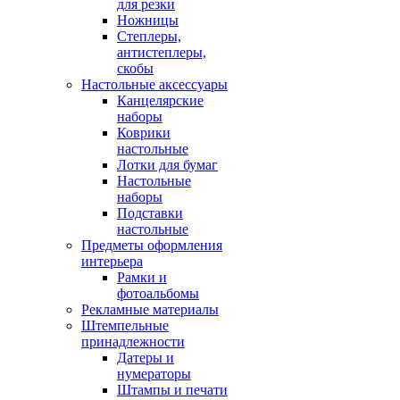
для резки
Ножницы
Степлеры,
антистеплеры,
скобы
Настольные аксессуары
Канцелярские
наборы
Коврики
настольные
Лотки для бумаг
Настольные
наборы
Подставки
настольные
Предметы оформления
интерьера
Рамки и
фотоальбомы
Рекламные материалы
Штемпельные
принадлежности
Датеры и
нумераторы
Штампы и печати