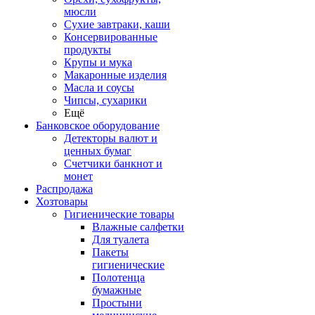
мюсли
Сухие завтраки, каши
Консервированные
продукты
Крупы и мука
Макаронные изделия
Масла и соусы
Чипсы, сухарики
Ещё
Банковское оборудование
Детекторы валют и
ценных бумаг
Счетчики банкнот и
монет
Распродажа
Хозтовары
Гигиенические товары
Влажные салфетки
Для туалета
Пакеты
гигиенические
Полотенца
бумажные
Простыни