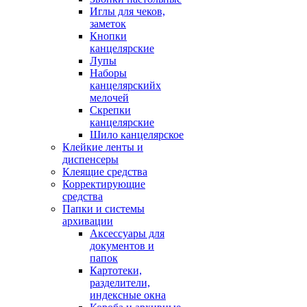
Иглы для чеков,
заметок
Кнопки
канцелярские
Лупы
Наборы
канцелярскийх
мелочей
Скрепки
канцелярские
Шило канцелярское
Клейкие ленты и
диспенсеры
Клеящие средства
Корректирующие
средства
Папки и системы
архивации
Аксессуары для
документов и
папок
Картотеки,
разделители,
индексные окна