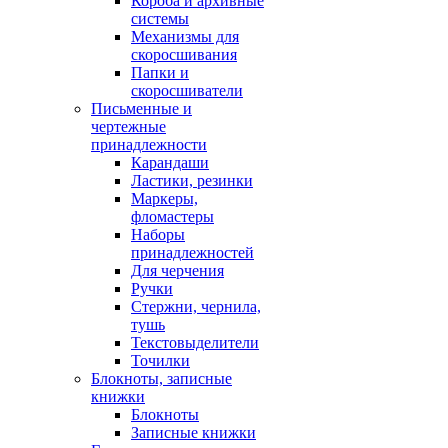
Короба и архивные
системы
Механизмы для
скоросшивания
Папки и
скоросшиватели
Письменные и
чертежные
принадлежности
Карандаши
Ластики, резинки
Маркеры,
фломастеры
Наборы
принадлежностей
Для черчения
Ручки
Стержни, чернила,
тушь
Текстовыделители
Точилки
Блокноты, записные
книжки
Блокноты
Записные книжки