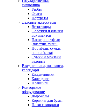
Государственная
символика
Гербы
Флаги
Портреты
Деловые аксессуары
Визитницы
Обложки и бланки
документов
Папки, портфели
(пластик, ткань)
Портфели, сумки,
папки (кожа)
Сумки и рюкзаки
деловые
Ежедневники, планинги,
календари
Ежедневники
Календари
Планинги
Конторское
оборудование
Дыроколы
Корзины для бумаг
Ножи и коврики