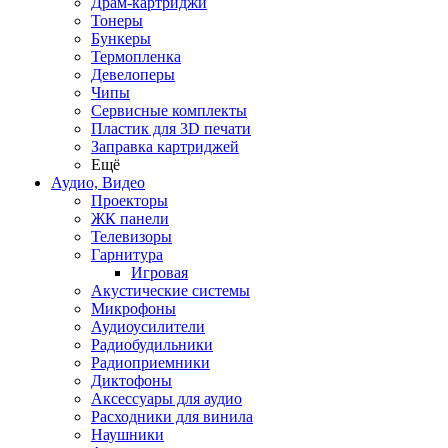
Драм-картриджи
Тонеры
Бункеры
Термопленка
Девелоперы
Чипы
Сервисные комплекты
Пластик для 3D печати
Заправка картриджей
Ещё
Аудио, Видео
Проекторы
ЖК панели
Телевизоры
Гарнитура
Игровая
Акустические системы
Микрофоны
Аудиоусилители
Радиобудильники
Радиоприемники
Диктофоны
Аксессуары для аудио
Расходники для винила
Наушники