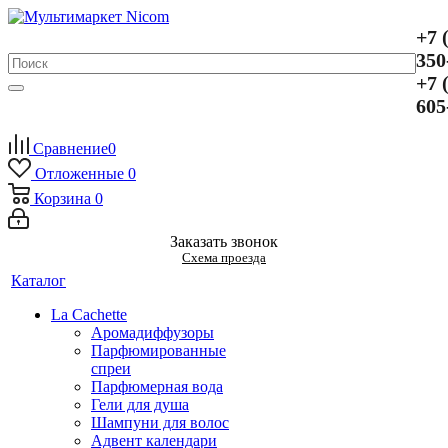
+7 
350
+7 
605
Сравнение
0
Отложенные
0
Корзина
0
Заказать звонок
Схема проезда
Каталог
La Cachette
Аромадиффузоры
Парфюмированные
спреи
Парфюмерная вода
Гели для душа
Шампуни для волос
Адвент календари