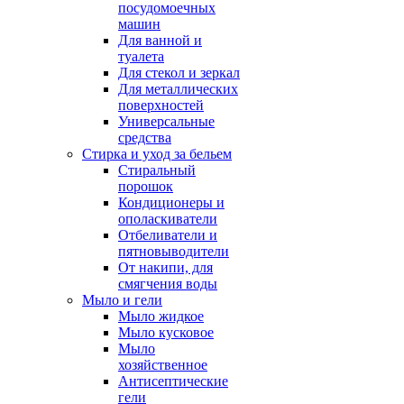
посудомоечных
машин
Для ванной и
туалета
Для стекол и зеркал
Для металлических
поверхностей
Универсальные
средства
Стирка и уход за бельем
Стиральный
порошок
Кондиционеры и
ополаскиватели
Отбеливатели и
пятновыводители
От накипи, для
смягчения воды
Мыло и гели
Мыло жидкое
Мыло кусковое
Мыло
хозяйственное
Антисептические
гели