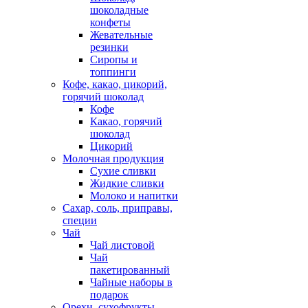
шоколадные
конфеты
Жевательные
резинки
Сиропы и
топпинги
Кофе, какао, цикорий,
горячий шоколад
Кофе
Какао, горячий
шоколад
Цикорий
Молочная продукция
Сухие сливки
Жидкие сливки
Молоко и напитки
Сахар, соль, приправы,
специи
Чай
Чай листовой
Чай
пакетированный
Чайные наборы в
подарок
Орехи, сухофрукты,