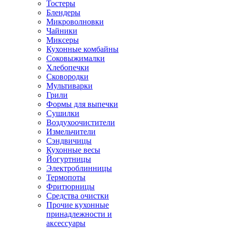
Тостеры
Блендеры
Микроволновки
Чайники
Миксеры
Кухонные комбайны
Соковыжималки
Хлебопечки
Сковородки
Мультиварки
Грили
Формы для выпечки
Сушилки
Воздухоочистители
Измельчители
Сэндвичицы
Кухонные весы
Йогуртницы
Электроблинницы
Термопоты
Фритюрницы
Средства очистки
Прочие кухонные
принадлежности и
аксессуары