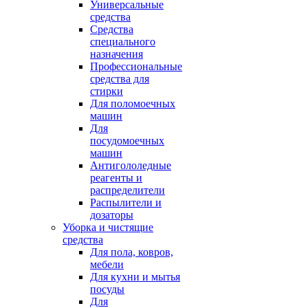
Универсальные
средства
Средства
специального
назначения
Профессиональные
средства для
стирки
Для поломоечных
машин
Для
посудомоечных
машин
Антигололедные
реагенты и
распределители
Распылители и
дозаторы
Уборка и чистящие
средства
Для пола, ковров,
мебели
Для кухни и мытья
посуды
Для