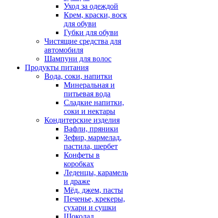
Уход за одеждой
Крем, краски, воск
для обуви
Губки для обуви
Чистящие средства для
автомобиля
Шампуни для волос
Продукты питания
Вода, соки, напитки
Минеральная и
питьевая вода
Сладкие напитки,
соки и нектары
Кондитерские изделия
Вафли, пряники
Зефир, мармелад,
пастила, шербет
Конфеты в
коробках
Леденцы, карамель
и драже
Мёд, джем, пасты
Печенье, крекеры,
сухари и сушки
Шоколад,