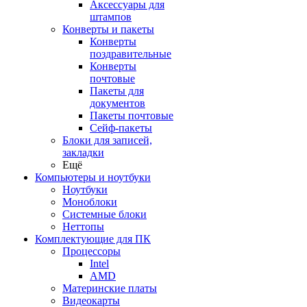
Аксессуары для
штампов
Конверты и пакеты
Конверты
поздравительные
Конверты
почтовые
Пакеты для
документов
Пакеты почтовые
Сейф-пакеты
Блоки для записей,
закладки
Ещё
Компьютеры и ноутбуки
Ноутбуки
Моноблоки
Системные блоки
Неттопы
Комплектующие для ПК
Процессоры
Intel
AMD
Материнские платы
Видеокарты