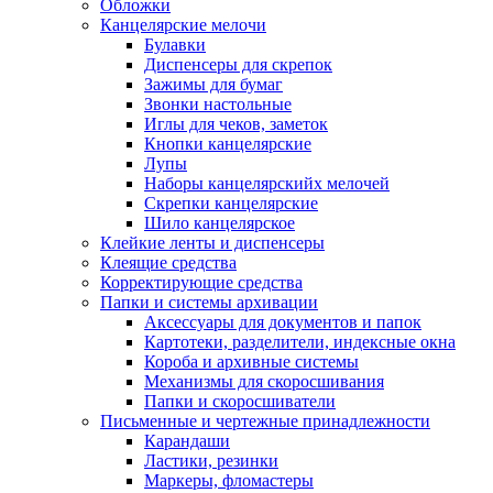
Обложки
Канцелярские мелочи
Булавки
Диспенсеры для скрепок
Зажимы для бумаг
Звонки настольные
Иглы для чеков, заметок
Кнопки канцелярские
Лупы
Наборы канцелярскийх мелочей
Скрепки канцелярские
Шило канцелярское
Клейкие ленты и диспенсеры
Клеящие средства
Корректирующие средства
Папки и системы архивации
Аксессуары для документов и папок
Картотеки, разделители, индексные окна
Короба и архивные системы
Механизмы для скоросшивания
Папки и скоросшиватели
Письменные и чертежные принадлежности
Карандаши
Ластики, резинки
Маркеры, фломастеры