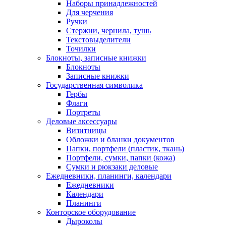
Наборы принадлежностей
Для черчения
Ручки
Стержни, чернила, тушь
Текстовыделители
Точилки
Блокноты, записные книжки
Блокноты
Записные книжки
Государственная символика
Гербы
Флаги
Портреты
Деловые аксессуары
Визитницы
Обложки и бланки документов
Папки, портфели (пластик, ткань)
Портфели, сумки, папки (кожа)
Сумки и рюкзаки деловые
Ежедневники, планинги, календари
Ежедневники
Календари
Планинги
Конторское оборудование
Дыроколы