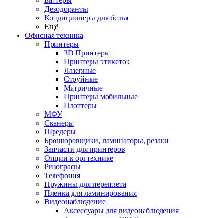
Баттеры
Дезодоранты
Кондиционеры для белья
Ещё
Офисная техника
Принтеры
3D Принтеры
Принтеры этикеток
Лазерные
Струйные
Матричные
Принтеры мобильные
Плоттеры
МФУ
Сканеры
Шредеры
Брошюровщики, ламинаторы, резаки
Запчасти для принтеров
Опции к оргтехнике
Ризографы
Телефония
Пружины для переплета
Пленка для ламинирования
Видеонаблюдение
Аксессуары для видеонаблюдения