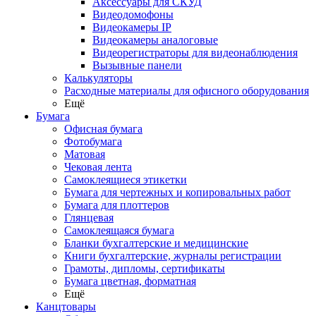
Аксессуары для СКУД
Видеодомофоны
Видеокамеры IP
Видеокамеры аналоговые
Видеорегистраторы для видеонаблюдения
Вызывные панели
Калькуляторы
Расходные материалы для офисного оборудования
Ещё
Бумага
Офисная бумага
Фотобумага
Матовая
Чековая лента
Самоклеящиеся этикетки
Бумага для чертежных и копировальных работ
Бумага для плоттеров
Глянцевая
Самоклеящаяся бумага
Бланки бухгалтерские и медицинские
Книги бухгалтерские, журналы регистрации
Грамоты, дипломы, сертификаты
Бумага цветная, форматная
Ещё
Канцтовары