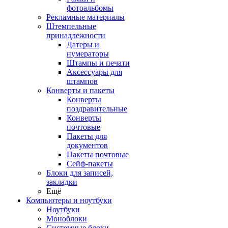
фотоальбомы
Рекламные материалы
Штемпельные
принадлежности
Датеры и
нумераторы
Штампы и печати
Аксессуары для
штампов
Конверты и пакеты
Конверты
поздравительные
Конверты
почтовые
Пакеты для
документов
Пакеты почтовые
Сейф-пакеты
Блоки для записей,
закладки
Ещё
Компьютеры и ноутбуки
Ноутбуки
Моноблоки
Системные блоки