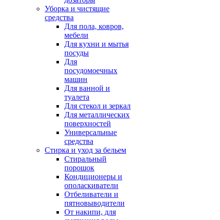
Уборка и чистящие
средства
Для пола, ковров,
мебели
Для кухни и мытья
посуды
Для
посудомоечных
машин
Для ванной и
туалета
Для стекол и зеркал
Для металлических
поверхностей
Универсальные
средства
Стирка и уход за бельем
Стиральный
порошок
Кондиционеры и
ополаскиватели
Отбеливатели и
пятновыводители
От накипи, для