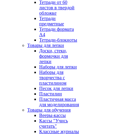
Тетради от 60
листов в твердой
обложке
Тетради
предметные
Тетради формата
А4
Тетради-блокноты
Товары для лепки
Доски, стеки,
формочки для
лепки
Наборы для лепки
Наборы для
творчества с
пластилином
Песок для лепки
Пластилин
Пластичная масса
для моделирования
Товары для обучения
Вееры-кассы
Кассы "Учись
считать"
Классные журналы