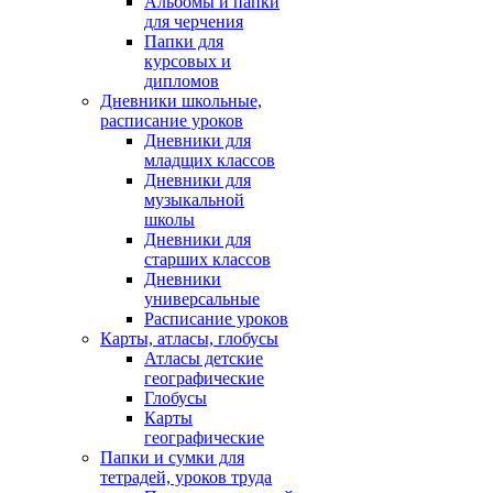
Альбомы и папки
для черчения
Папки для
курсовых и
дипломов
Дневники школьные,
расписание уроков
Дневники для
младщих классов
Дневники для
музыкальной
школы
Дневники для
старших классов
Дневники
универсальные
Расписание уроков
Карты, атласы, глобусы
Атласы детские
географические
Глобусы
Карты
географические
Папки и сумки для
тетрадей, уроков труда