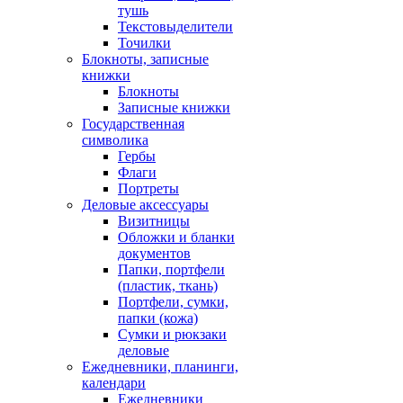
тушь
Текстовыделители
Точилки
Блокноты, записные
книжки
Блокноты
Записные книжки
Государственная
символика
Гербы
Флаги
Портреты
Деловые аксессуары
Визитницы
Обложки и бланки
документов
Папки, портфели
(пластик, ткань)
Портфели, сумки,
папки (кожа)
Сумки и рюкзаки
деловые
Ежедневники, планинги,
календари
Ежедневники