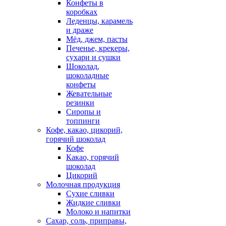
Конфеты в
коробках
Леденцы, карамель
и драже
Мёд, джем, пасты
Печенье, крекеры,
сухари и сушки
Шоколад,
шоколадные
конфеты
Жевательные
резинки
Сиропы и
топпинги
Кофе, какао, цикорий,
горячий шоколад
Кофе
Какао, горячий
шоколад
Цикорий
Молочная продукция
Сухие сливки
Жидкие сливки
Молоко и напитки
Сахар, соль, приправы,