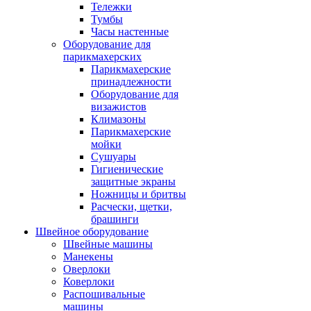
Тележки
Тумбы
Часы настенные
Оборудование для
парикмахерских
Парикмахерские
принадлежности
Оборудование для
визажистов
Климазоны
Парикмахерские
мойки
Сушуары
Гигиенические
защитные экраны
Ножницы и бритвы
Расчески, щетки,
брашинги
Швейное оборудование
Швейные машины
Манекены
Оверлоки
Коверлоки
Распошивальные
машины