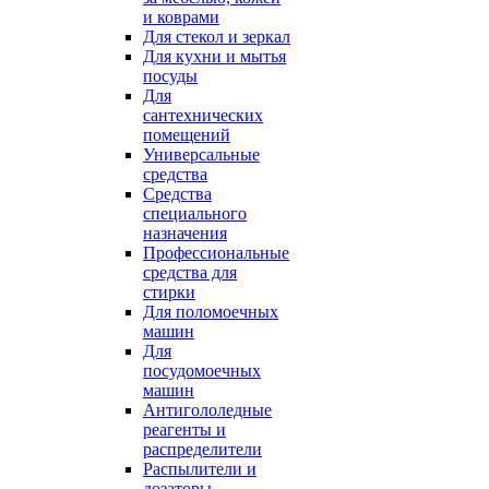
и коврами
Для стекол и зеркал
Для кухни и мытья
посуды
Для
сантехнических
помещений
Универсальные
средства
Средства
специального
назначения
Профессиональные
средства для
стирки
Для поломоечных
машин
Для
посудомоечных
машин
Антигололедные
реагенты и
распределители
Распылители и
дозаторы