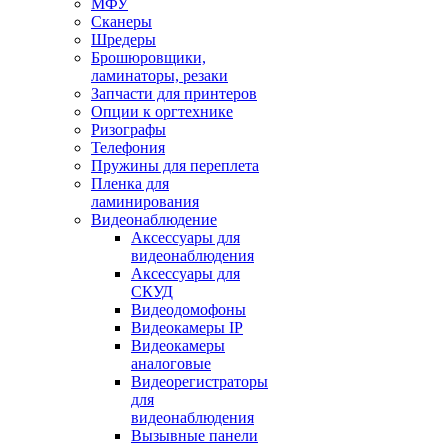
МФУ
Сканеры
Шредеры
Брошюровщики,
ламинаторы, резаки
Запчасти для принтеров
Опции к оргтехнике
Ризографы
Телефония
Пружины для переплета
Пленка для
ламинирования
Видеонаблюдение
Аксессуары для
видеонаблюдения
Аксессуары для
СКУД
Видеодомофоны
Видеокамеры IP
Видеокамеры
аналоговые
Видеорегистраторы
для
видеонаблюдения
Вызывные панели