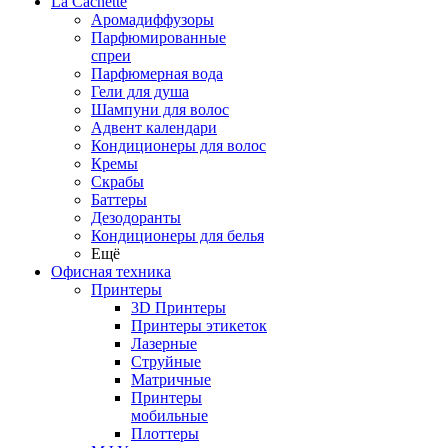
La Cachette
Аромадиффузоры
Парфюмированные
спреи
Парфюмерная вода
Гели для душа
Шампуни для волос
Адвент календари
Кондиционеры для волос
Кремы
Скрабы
Баттеры
Дезодоранты
Кондиционеры для белья
Ещё
Офисная техника
Принтеры
3D Принтеры
Принтеры этикеток
Лазерные
Струйные
Матричные
Принтеры
мобильные
Плоттеры