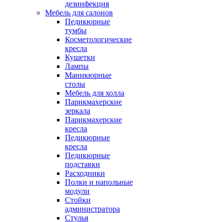
дезинфекция
Мебель для салонов
Педикюрные
тумбы
Косметологические
кресла
Кушетки
Лампы
Маникюрные
столы
Мебель для холла
Парикмахерские
зеркала
Парикмахерские
кресла
Педикюрные
кресла
Педикюрные
подставки
Расходники
Полки и напольные
модули
Стойки
администратора
Стулья