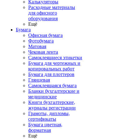
Калькуляторы
Расходные материалы
для офисного
оборудования
Ещё
Бумага
Офисная бумага
Фотобумага
Матовая
Чековая лента
Самоклеящиеся этикетки
Бумага для чертежных и
копировальных работ
Бумага для плоттеров
Глянцевая
Самоклеящаяся бумага
Бланки бухгалтерские и
медицинские
Книги бухгалтерские,
журналы регистрации
Грамоты, дипломы,
сертификаты
Бумага цветная,
форматная
Ещё