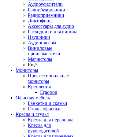
Аудиоусилители
Радиобудильники
Радиоприемники
Диктофоны
Аксессуары для аудио
Расходники для винила
Наушники
Аудиоплееры
Виниловые
проигрыватели
Магнитолы
Ещё
Мониторы
Профессиональные
мониторы
Крепления
Ergotron
Офисная мебель
Банкетки и скамьи
Столы офисные
Кресла и стулья
Кресла для персонала
Кресла для
руководителей
Кресла для приемных