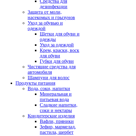
Средства для
дезинфекции
Защита от моли,
насекомых и грызунов
Уход за обувью и
одеждой
Щетки для обуви и
одежды
Уход за одеждой
Крем, краски, воск
для обуви
Губки для обуви
Чистящие средства для
автомобиля
Шампуни для волос
Продукты питания
Вода, соки, напитки
Минеральная и
питьевая вода
Сладкие напитки,
соки и нектары
Кондитерские изделия
Вафли, пряники
Зефир, мармелад,
пастила, шербет