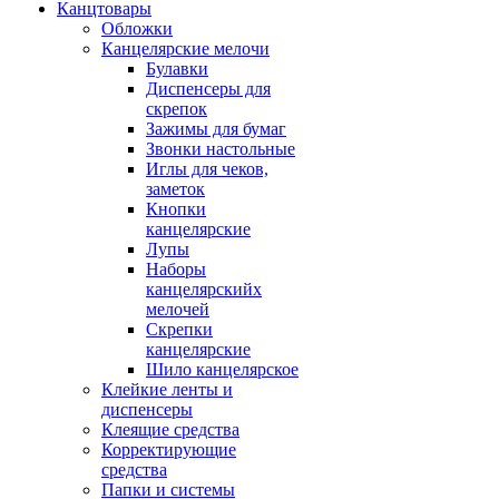
Канцтовары
Обложки
Канцелярские мелочи
Булавки
Диспенсеры для
скрепок
Зажимы для бумаг
Звонки настольные
Иглы для чеков,
заметок
Кнопки
канцелярские
Лупы
Наборы
канцелярскийх
мелочей
Скрепки
канцелярские
Шило канцелярское
Клейкие ленты и
диспенсеры
Клеящие средства
Корректирующие
средства
Папки и системы