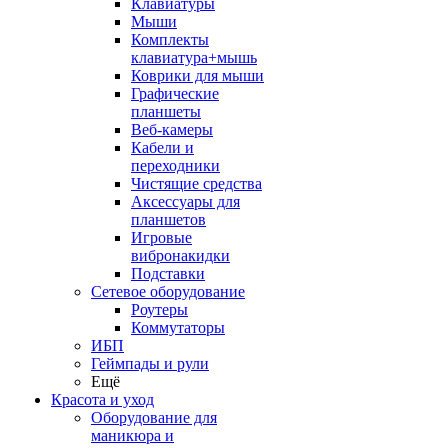
Клавиатуры
Мыши
Комплекты
клавиатура+мышь
Коврики для мыши
Графические
планшеты
Веб-камеры
Кабели и
переходники
Чистящие средства
Аксессуары для
планшетов
Игровые
вибронакидки
Подставки
Сетевое оборудование
Роутеры
Коммутаторы
ИБП
Геймпады и рули
Ещё
Красота и уход
Оборудование для
маникюра и