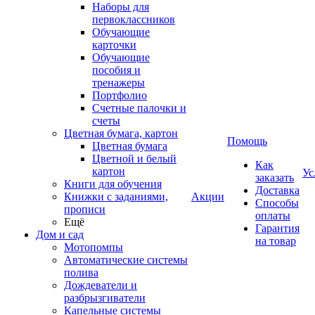
Наборы для
первоклассников
Обучающие
карточки
Обучающие
пособия и
тренажеры
Портфолио
Счетные палочки и
счеты
Цветная бумага, картон
Помощь
Цветная бумага
Цветной и белый
Как
картон
Ус
заказать
Книги для обучения
Доставка
Книжки с заданиями,
Акции
Способы
прописи
оплаты
Ещё
Гарантия
Дом и сад
на товар
Мотопомпы
Автоматические системы
полива
Дождеватели и
разбрызгиватели
Капельные системы