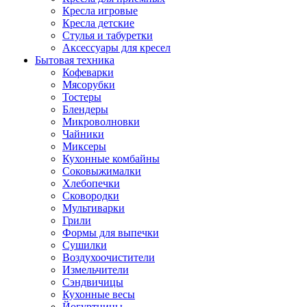
Кресла игровые
Кресла детские
Стулья и табуретки
Аксессуары для кресел
Бытовая техника
Кофеварки
Мясорубки
Тостеры
Блендеры
Микроволновки
Чайники
Миксеры
Кухонные комбайны
Соковыжималки
Хлебопечки
Сковородки
Мультиварки
Грили
Формы для выпечки
Сушилки
Воздухоочистители
Измельчители
Сэндвичицы
Кухонные весы
Йогуртницы