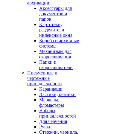
архивации
Аксессуары для
документов и
папок
Картотеки,
разделители,
индексные окна
Короба и архивные
системы
Механизмы для
скоросшивания
Папки и
скоросшиватели
Письменные и
чертежные
принадлежности
Карандаши
Ластики, резинки
Маркеры,
фломастеры
Наборы
принадлежностей
Для черчения
Ручки
Стержни, чернила,