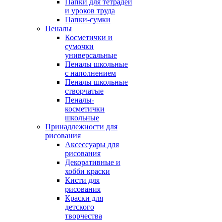
Папки для тетрадей
и уроков труда
Папки-сумки
Пеналы
Косметички и
сумочки
универсальные
Пеналы школьные
с наполнением
Пеналы школьные
створчатые
Пеналы-
косметички
школьные
Принадлежности для
рисования
Аксессуары для
рисования
Декоративные и
хобби краски
Кисти для
рисования
Краски для
детского
творчества