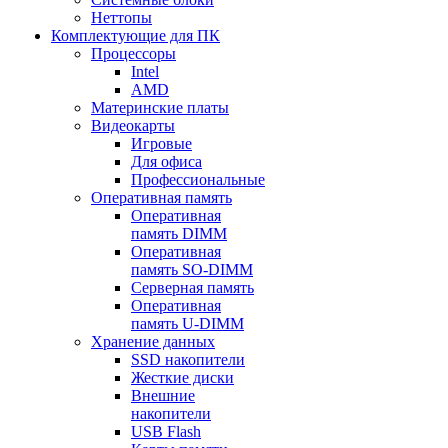
Неттопы
Комплектующие для ПК
Процессоры
Intel
AMD
Материнские платы
Видеокарты
Игровые
Для офиса
Профессиональные
Оперативная память
Оперативная
память DIMM
Оперативная
память SO-DIMM
Серверная память
Оперативная
память U-DIMM
Хранение данных
SSD накопители
Жесткие диски
Внешние
накопители
USB Flash