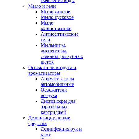
смягчения воды
Мыло и гели
Мыло жидкое
Мыло кусковое
Мыло
хозяйственное
Антисептические
гели
Мыльницы,
диспенсеры,
стаканы для зубных
щеток
Освежители воздуха и
ароматизаторы
Ароматизаторы
автомобильные
Освежители
воздуха
Диспенсеры для
аэрозольных
картриджей
Дезинфицирующие
средства
Дезинфекция рук и
кожи