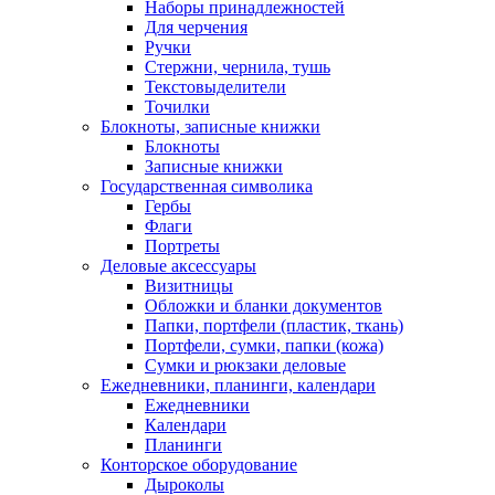
Наборы принадлежностей
Для черчения
Ручки
Стержни, чернила, тушь
Текстовыделители
Точилки
Блокноты, записные книжки
Блокноты
Записные книжки
Государственная символика
Гербы
Флаги
Портреты
Деловые аксессуары
Визитницы
Обложки и бланки документов
Папки, портфели (пластик, ткань)
Портфели, сумки, папки (кожа)
Сумки и рюкзаки деловые
Ежедневники, планинги, календари
Ежедневники
Календари
Планинги
Конторское оборудование
Дыроколы