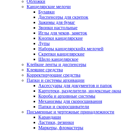
Обложки
Канцелярские мелочи
Булавки
Диспенсеры для скрепок
Зажимы для бумаг
Звонки настольные
Иглы для чеков, заметок
Кнопки канцелярские
Лупы
Наборы канцелярскийх мелочей
Скрепки канцелярские
Шило канцелярское
Клейкие ленты и диспенсеры
Клеящие средства
Корректирующие средства
Папки и системы архивации
Аксессуары для документов и папок
Картотеки, разделители, индексные окна
Короба и архивные системы
Механизмы для скоросшивания
Папки и скоросшиватели
Письменные и чертежные принадлежности
Карандаши
Ластики, резинки
Маркеры, фломастеры