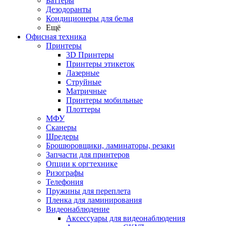
Баттеры
Дезодоранты
Кондиционеры для белья
Ещё
Офисная техника
Принтеры
3D Принтеры
Принтеры этикеток
Лазерные
Струйные
Матричные
Принтеры мобильные
Плоттеры
МФУ
Сканеры
Шредеры
Брошюровщики, ламинаторы, резаки
Запчасти для принтеров
Опции к оргтехнике
Ризографы
Телефония
Пружины для переплета
Пленка для ламинирования
Видеонаблюдение
Аксессуары для видеонаблюдения