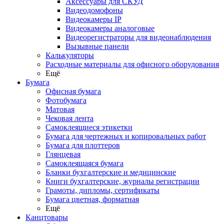
Аксессуары для СКУД
Видеодомофоны
Видеокамеры IP
Видеокамеры аналоговые
Видеорегистраторы для видеонаблюдения
Вызывные панели
Калькуляторы
Расходные материалы для офисного оборудования
Ещё
Бумага
Офисная бумага
Фотобумага
Матовая
Чековая лента
Самоклеящиеся этикетки
Бумага для чертежных и копировальных работ
Бумага для плоттеров
Глянцевая
Самоклеящаяся бумага
Бланки бухгалтерские и медицинские
Книги бухгалтерские, журналы регистрации
Грамоты, дипломы, сертификаты
Бумага цветная, форматная
Ещё
Канцтовары