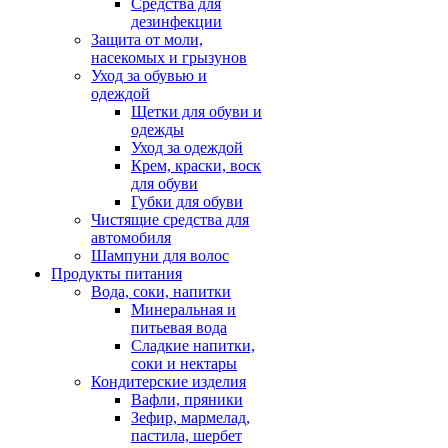
Средства для
дезинфекции
Защита от моли,
насекомых и грызунов
Уход за обувью и
одеждой
Щетки для обуви и
одежды
Уход за одеждой
Крем, краски, воск
для обуви
Губки для обуви
Чистящие средства для
автомобиля
Шампуни для волос
Продукты питания
Вода, соки, напитки
Минеральная и
питьевая вода
Сладкие напитки,
соки и нектары
Кондитерские изделия
Вафли, пряники
Зефир, мармелад,
пастила, шербет