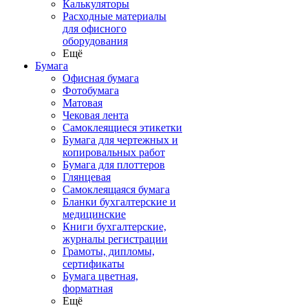
Калькуляторы
Расходные материалы
для офисного
оборудования
Ещё
Бумага
Офисная бумага
Фотобумага
Матовая
Чековая лента
Самоклеящиеся этикетки
Бумага для чертежных и
копировальных работ
Бумага для плоттеров
Глянцевая
Самоклеящаяся бумага
Бланки бухгалтерские и
медицинские
Книги бухгалтерские,
журналы регистрации
Грамоты, дипломы,
сертификаты
Бумага цветная,
форматная
Ещё