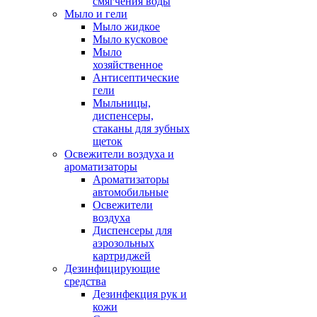
смягчения воды
Мыло и гели
Мыло жидкое
Мыло кусковое
Мыло
хозяйственное
Антисептические
гели
Мыльницы,
диспенсеры,
стаканы для зубных
щеток
Освежители воздуха и
ароматизаторы
Ароматизаторы
автомобильные
Освежители
воздуха
Диспенсеры для
аэрозольных
картриджей
Дезинфицирующие
средства
Дезинфекция рук и
кожи