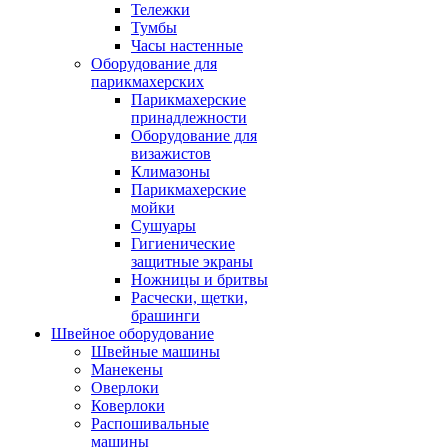
Тележки
Тумбы
Часы настенные
Оборудование для
парикмахерских
Парикмахерские
принадлежности
Оборудование для
визажистов
Климазоны
Парикмахерские
мойки
Сушуары
Гигиенические
защитные экраны
Ножницы и бритвы
Расчески, щетки,
брашинги
Швейное оборудование
Швейные машины
Манекены
Оверлоки
Коверлоки
Распошивальные
машины