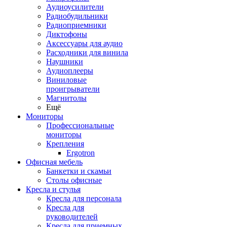
Аудиоусилители
Радиобудильники
Радиоприемники
Диктофоны
Аксессуары для аудио
Расходники для винила
Наушники
Аудиоплееры
Виниловые
проигрыватели
Магнитолы
Ещё
Мониторы
Профессиональные
мониторы
Крепления
Ergotron
Офисная мебель
Банкетки и скамьи
Столы офисные
Кресла и стулья
Кресла для персонала
Кресла для
руководителей
Кресла для приемных