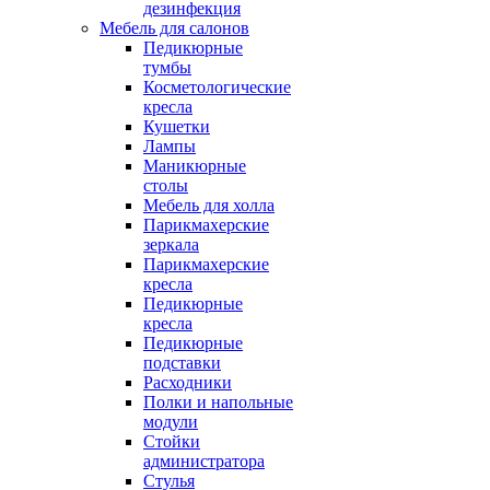
дезинфекция
Мебель для салонов
Педикюрные
тумбы
Косметологические
кресла
Кушетки
Лампы
Маникюрные
столы
Мебель для холла
Парикмахерские
зеркала
Парикмахерские
кресла
Педикюрные
кресла
Педикюрные
подставки
Расходники
Полки и напольные
модули
Стойки
администратора
Стулья