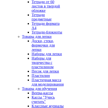
Тетради от 60
листов в твердой
обложке
Тетради
предметные
Тетради формата
А4
Тетради-блокноты
Товары для лепки
Доски, стеки,
формочки для
лепки
Наборы для лепки
Наборы для
творчества с
пластилином
Песок для лепки
Пластилин
Пластичная масса
для моделирования
Товары для обучения
Вееры-кассы
Кассы "Учись
считать"
Классные журналы