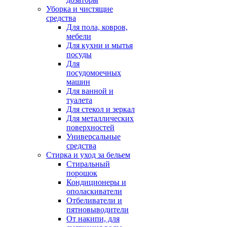
Уборка и чистящие
средства
Для пола, ковров,
мебели
Для кухни и мытья
посуды
Для
посудомоечных
машин
Для ванной и
туалета
Для стекол и зеркал
Для металлических
поверхностей
Универсальные
средства
Стирка и уход за бельем
Стиральный
порошок
Кондиционеры и
ополаскиватели
Отбеливатели и
пятновыводители
От накипи, для