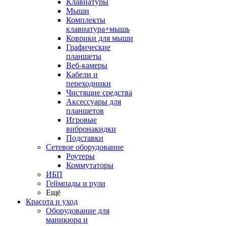
Клавиатуры
Мыши
Комплекты
клавиатура+мышь
Коврики для мыши
Графические
планшеты
Веб-камеры
Кабели и
переходники
Чистящие средства
Аксессуары для
планшетов
Игровые
вибронакидки
Подставки
Сетевое оборудование
Роутеры
Коммутаторы
ИБП
Геймпады и рули
Ещё
Красота и уход
Оборудование для
маникюра и