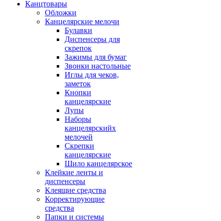
Канцтовары
Обложки
Канцелярские мелочи
Булавки
Диспенсеры для
скрепок
Зажимы для бумаг
Звонки настольные
Иглы для чеков,
заметок
Кнопки
канцелярские
Лупы
Наборы
канцелярскийх
мелочей
Скрепки
канцелярские
Шило канцелярское
Клейкие ленты и
диспенсеры
Клеящие средства
Корректирующие
средства
Папки и системы