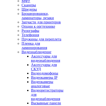
МФУ
Сканеры
Шредеры
Брошюровщики,
ламинаторы, резаки
Запчасти для принтеров
Опции к оргтехнике
Ризографы
Телефония
Пружины для переплета
Пленка для
ламинирования
Видеонаблюдение
Аксессуары для
видеонаблюдения
Аксессуары для
СКУД
Видеодомофоны
Видеокамеры IP
Видеокамеры
аналоговые
Видеорегистраторы
для
видеонаблюдения
Вызывные панели