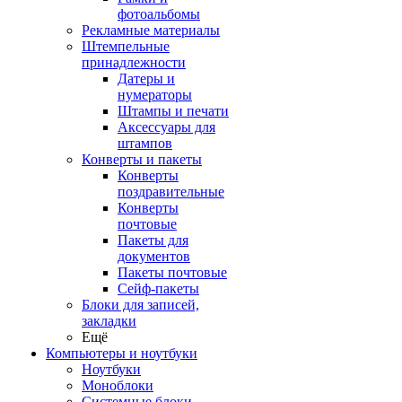
фотоальбомы
Рекламные материалы
Штемпельные
принадлежности
Датеры и
нумераторы
Штампы и печати
Аксессуары для
штампов
Конверты и пакеты
Конверты
поздравительные
Конверты
почтовые
Пакеты для
документов
Пакеты почтовые
Сейф-пакеты
Блоки для записей,
закладки
Ещё
Компьютеры и ноутбуки
Ноутбуки
Моноблоки
Системные блоки