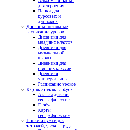
Альбомы и папки
для черчения
Папки для
курсовых и
дипломов
Дневники школьные,
расписание уроков
Дневники для
младщих классов
Дневники для
музыкальной
школы
Дневники для
старших классов
Дневники
универсальные
Расписание уроков
Карты, атласы, глобусы
Атласы детские
географические
Глобусы
Карты
географические
Папки и сумки для
тетрадей, уроков труда