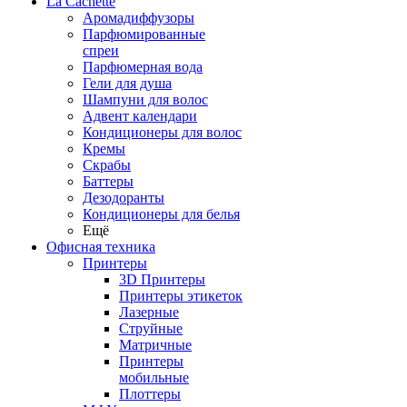
La Cachette
Аромадиффузоры
Парфюмированные
спреи
Парфюмерная вода
Гели для душа
Шампуни для волос
Адвент календари
Кондиционеры для волос
Кремы
Скрабы
Баттеры
Дезодоранты
Кондиционеры для белья
Ещё
Офисная техника
Принтеры
3D Принтеры
Принтеры этикеток
Лазерные
Струйные
Матричные
Принтеры
мобильные
Плоттеры