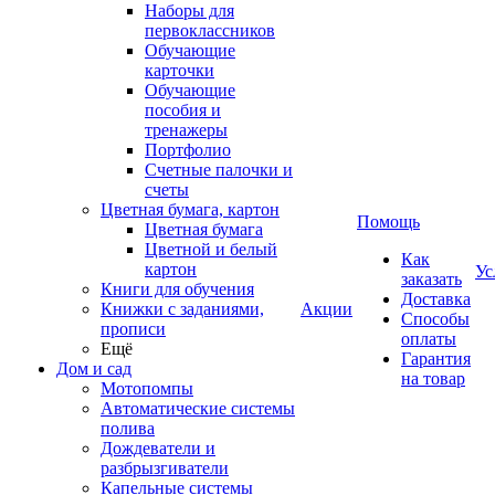
Наборы для
первоклассников
Обучающие
карточки
Обучающие
пособия и
тренажеры
Портфолио
Счетные палочки и
счеты
Цветная бумага, картон
Помощь
Цветная бумага
Цветной и белый
Как
картон
Ус
заказать
Книги для обучения
Доставка
Книжки с заданиями,
Акции
Способы
прописи
оплаты
Ещё
Гарантия
Дом и сад
на товар
Мотопомпы
Автоматические системы
полива
Дождеватели и
разбрызгиватели
Капельные системы