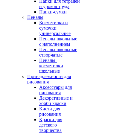
Папки для тетрадей
и уроков труда
Папки-сумки
Пеналы
Косметички и
сумочки
универсальные
Пеналы школьные
с наполнением
Пеналы школьные
створчатые
Пеналы-
косметички
школьные
Принадлежности для
рисования
Аксессуары для
рисования
Декоративные и
хобби краски
Кисти для
рисования
Краски для
детского
творчества