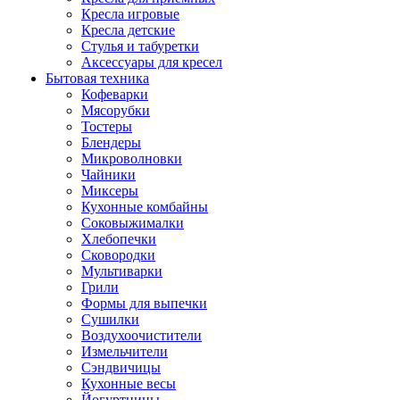
Кресла игровые
Кресла детские
Стулья и табуретки
Аксессуары для кресел
Бытовая техника
Кофеварки
Мясорубки
Тостеры
Блендеры
Микроволновки
Чайники
Миксеры
Кухонные комбайны
Соковыжималки
Хлебопечки
Сковородки
Мультиварки
Грили
Формы для выпечки
Сушилки
Воздухоочистители
Измельчители
Сэндвичицы
Кухонные весы
Йогуртницы