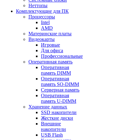
Неттопы
Комплектующие для ПК
Процессоры
Intel
AMD
Материнские платы
Видеокарты
Игровые
Для офиса
Профессиональные
Оперативная память
Оперативная
память DIMM
Оперативная
память SO-DIMM
Серверная память
Оперативная
память U-DIMM
Хранение данных
SSD накопители
Жесткие диски
Внешние
накопители
USB Flash