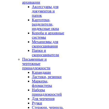
архивации
Аксессуары для
документов и
папок
Картотеки,
разделители,
индексные окна
Короба и архивные
системы
Механизмы для
скоросшивания
Папки и
скоросшиватели
Письменные и
чертежные
принадлежности
Карандаши
Ластики, резинки
Маркеры,
фломастеры
Наборы
принадлежностей
Для черчения
Ручки
Стержни, чернила,