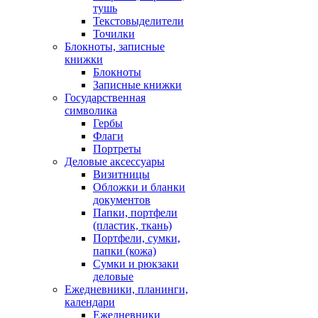
тушь
Текстовыделители
Точилки
Блокноты, записные
книжки
Блокноты
Записные книжки
Государственная
символика
Гербы
Флаги
Портреты
Деловые аксессуары
Визитницы
Обложки и бланки
документов
Папки, портфели
(пластик, ткань)
Портфели, сумки,
папки (кожа)
Сумки и рюкзаки
деловые
Ежедневники, планинги,
календари
Ежедневники