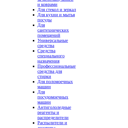
и коврами
Для стекол и зеркал
Для кухни и мытья
посуды
Для
сантехнических
помещений
Универсальные
средства
Средства
специального
назначения
Профессиональные
средства для
стирки
Для поломоечных
машин
Для
посудомоечных
машин
Антигололедные
реагенты и
распределители
Распылители и
дозаторы