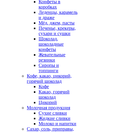
Конфеты в
коробках
Леденцы, карамель
и драже
Мёд, джем, пасты
Печенье, крекеры,
сухари и сушки
Шоколад,
шоколадные
конфеты
Жевательные
резинки
Сиропы и
топпинги
Кофе, какао, цикорий,
горячий шоколад
Кофе
Какао, горячий
шоколад
Цикорий
Молочная продукция
Сухие сливки
Жидкие сливки
Молоко и напитки
Сахар, соль, приправы,