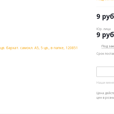
9
руб
Юр. лица
9
руб
Под за
Срок поста
Наши менед
Цена дейст
цен в розн