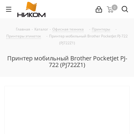
0
Главная
-
Каталог
-
Офисная техника
-
Принтеры
-
Принтеры этикеток
-
Принтер мобильный Brother PocketJet PJ-722
(PJ722Z1)
Принтер мобильный Brother PocketJet PJ-
722 (PJ722Z1)