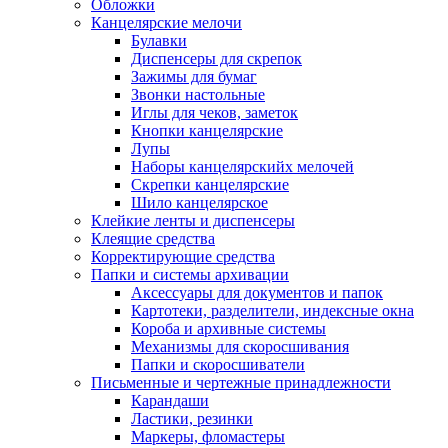
Обложки
Канцелярские мелочи
Булавки
Диспенсеры для скрепок
Зажимы для бумаг
Звонки настольные
Иглы для чеков, заметок
Кнопки канцелярские
Лупы
Наборы канцелярскийх мелочей
Скрепки канцелярские
Шило канцелярское
Клейкие ленты и диспенсеры
Клеящие средства
Корректирующие средства
Папки и системы архивации
Аксессуары для документов и папок
Картотеки, разделители, индексные окна
Короба и архивные системы
Механизмы для скоросшивания
Папки и скоросшиватели
Письменные и чертежные принадлежности
Карандаши
Ластики, резинки
Маркеры, фломастеры