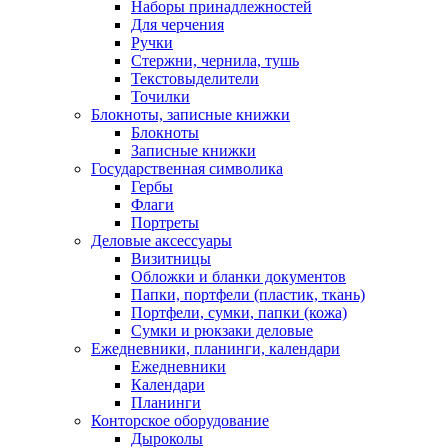
Наборы принадлежностей
Для черчения
Ручки
Стержни, чернила, тушь
Текстовыделители
Точилки
Блокноты, записные книжки
Блокноты
Записные книжки
Государственная символика
Гербы
Флаги
Портреты
Деловые аксессуары
Визитницы
Обложки и бланки документов
Папки, портфели (пластик, ткань)
Портфели, сумки, папки (кожа)
Сумки и рюкзаки деловые
Ежедневники, планинги, календари
Ежедневники
Календари
Планинги
Конторское оборудование
Дыроколы