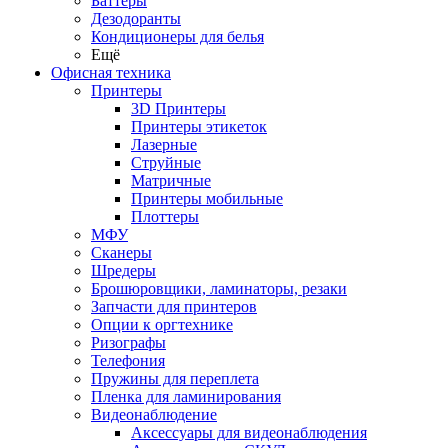
Баттеры
Дезодоранты
Кондиционеры для белья
Ещё
Офисная техника
Принтеры
3D Принтеры
Принтеры этикеток
Лазерные
Струйные
Матричные
Принтеры мобильные
Плоттеры
МФУ
Сканеры
Шредеры
Брошюровщики, ламинаторы, резаки
Запчасти для принтеров
Опции к оргтехнике
Ризографы
Телефония
Пружины для переплета
Пленка для ламинирования
Видеонаблюдение
Аксессуары для видеонаблюдения