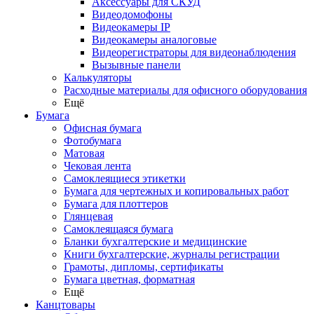
Аксессуары для СКУД
Видеодомофоны
Видеокамеры IP
Видеокамеры аналоговые
Видеорегистраторы для видеонаблюдения
Вызывные панели
Калькуляторы
Расходные материалы для офисного оборудования
Ещё
Бумага
Офисная бумага
Фотобумага
Матовая
Чековая лента
Самоклеящиеся этикетки
Бумага для чертежных и копировальных работ
Бумага для плоттеров
Глянцевая
Самоклеящаяся бумага
Бланки бухгалтерские и медицинские
Книги бухгалтерские, журналы регистрации
Грамоты, дипломы, сертификаты
Бумага цветная, форматная
Ещё
Канцтовары