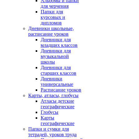
Альбомы и папки
для черчения
Папки для
курсовых и
дипломов
Дневники школьные,
расписание уроков
Дневники для
младщих классов
Дневники для
музыкальной
школы
Дневники для
старших классов
Дневники
универсальные
Расписание уроков
Карты, атласы, глобусы
Атласы детские
географические
Глобусы
Карты
географические
Папки и сумки для
тетрадей, уроков труда