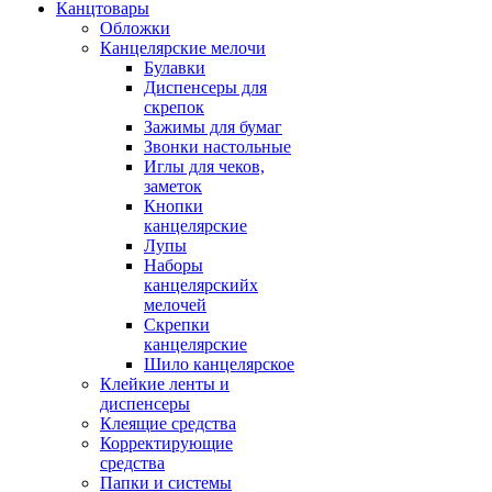
Канцтовары
Обложки
Канцелярские мелочи
Булавки
Диспенсеры для
скрепок
Зажимы для бумаг
Звонки настольные
Иглы для чеков,
заметок
Кнопки
канцелярские
Лупы
Наборы
канцелярскийх
мелочей
Скрепки
канцелярские
Шило канцелярское
Клейкие ленты и
диспенсеры
Клеящие средства
Корректирующие
средства
Папки и системы