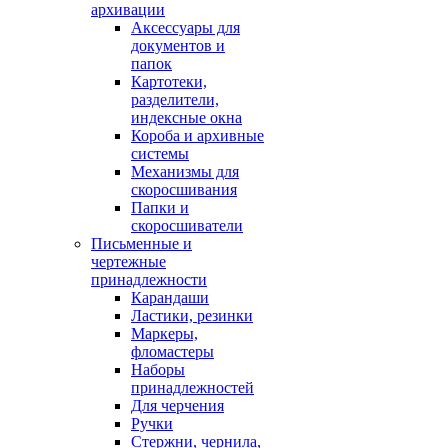
архивации
Аксессуары для
документов и
папок
Картотеки,
разделители,
индексные окна
Короба и архивные
системы
Механизмы для
скоросшивания
Папки и
скоросшиватели
Письменные и
чертежные
принадлежности
Карандаши
Ластики, резинки
Маркеры,
фломастеры
Наборы
принадлежностей
Для черчения
Ручки
Стержни, чернила,