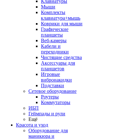
Клавиатуры
Мыши
Комплекты
клавиатура+мышь
Коврики для мыши
Графические
планшеты
Веб-камеры
Кабели и
переходники
Чистящие средства
Аксессуары для
планшетов
Игровые
вибронакидки
Подставки
Сетевое оборудование
Роутеры
Коммутаторы
ИБП
Геймпады и рули
Ещё
Красота и уход
Оборудование для
маникюра и