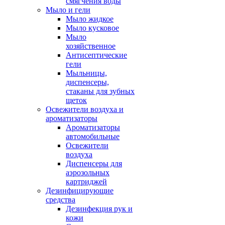
смягчения воды
Мыло и гели
Мыло жидкое
Мыло кусковое
Мыло
хозяйственное
Антисептические
гели
Мыльницы,
диспенсеры,
стаканы для зубных
щеток
Освежители воздуха и
ароматизаторы
Ароматизаторы
автомобильные
Освежители
воздуха
Диспенсеры для
аэрозольных
картриджей
Дезинфицирующие
средства
Дезинфекция рук и
кожи