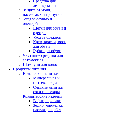
Средства для
дезинфекции
Защита от моли,
насекомых и грызунов
Уход за обувью и
одеждой
Щетки для обуви и
одежды
Уход за одеждой
Крем, краски, воск
для обуви
Губки для обуви
Чистящие средства для
автомобиля
Шампуни для волос
Продукты питания
Вода, соки, напитки
Минеральная и
питьевая вода
Сладкие напитки,
соки и нектары
Кондитерские изделия
Вафли, пряники
Зефир, мармелад,
пастила, шербет