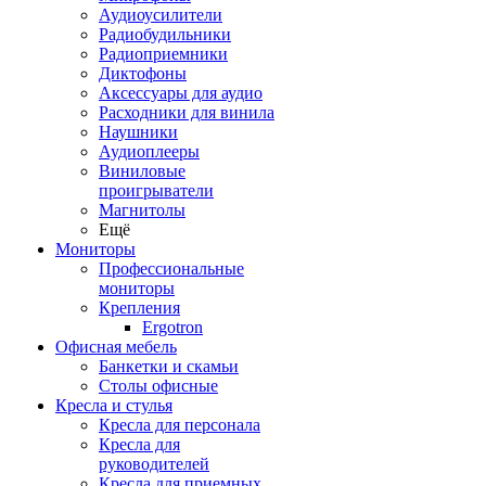
Аудиоусилители
Радиобудильники
Радиоприемники
Диктофоны
Аксессуары для аудио
Расходники для винила
Наушники
Аудиоплееры
Виниловые
проигрыватели
Магнитолы
Ещё
Мониторы
Профессиональные
мониторы
Крепления
Ergotron
Офисная мебель
Банкетки и скамьи
Столы офисные
Кресла и стулья
Кресла для персонала
Кресла для
руководителей
Кресла для приемных