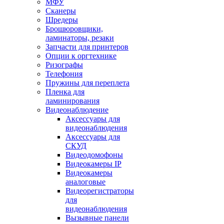
МФУ
Сканеры
Шредеры
Брошюровщики,
ламинаторы, резаки
Запчасти для принтеров
Опции к оргтехнике
Ризографы
Телефония
Пружины для переплета
Пленка для
ламинирования
Видеонаблюдение
Аксессуары для
видеонаблюдения
Аксессуары для
СКУД
Видеодомофоны
Видеокамеры IP
Видеокамеры
аналоговые
Видеорегистраторы
для
видеонаблюдения
Вызывные панели