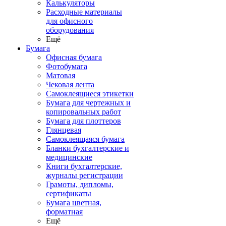
Калькуляторы
Расходные материалы
для офисного
оборудования
Ещё
Бумага
Офисная бумага
Фотобумага
Матовая
Чековая лента
Самоклеящиеся этикетки
Бумага для чертежных и
копировальных работ
Бумага для плоттеров
Глянцевая
Самоклеящаяся бумага
Бланки бухгалтерские и
медицинские
Книги бухгалтерские,
журналы регистрации
Грамоты, дипломы,
сертификаты
Бумага цветная,
форматная
Ещё