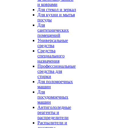
и коврами
Для стекол и зеркал
Для кухни и мытья
посуды
Для
сантехнических
помещений
Универсальные
средства
Средства
специального
назначения
Профессиональные
средства для
стирки
Для поломоечных
машин
Для
посудомоечных
машин
Антигололедные
реагенты и
распределители
Распылители и
дозаторы