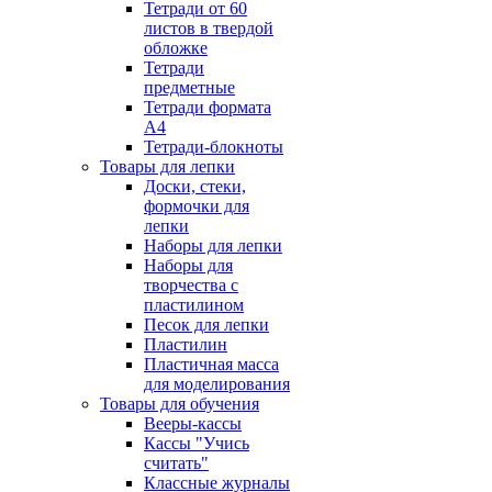
Тетради от 60
листов в твердой
обложке
Тетради
предметные
Тетради формата
А4
Тетради-блокноты
Товары для лепки
Доски, стеки,
формочки для
лепки
Наборы для лепки
Наборы для
творчества с
пластилином
Песок для лепки
Пластилин
Пластичная масса
для моделирования
Товары для обучения
Вееры-кассы
Кассы "Учись
считать"
Классные журналы