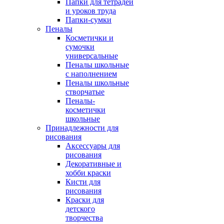
Папки для тетрадей
и уроков труда
Папки-сумки
Пеналы
Косметички и
сумочки
универсальные
Пеналы школьные
с наполнением
Пеналы школьные
створчатые
Пеналы-
косметички
школьные
Принадлежности для
рисования
Аксессуары для
рисования
Декоративные и
хобби краски
Кисти для
рисования
Краски для
детского
творчества