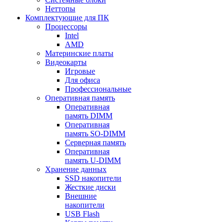
Неттопы
Комплектующие для ПК
Процессоры
Intel
AMD
Материнские платы
Видеокарты
Игровые
Для офиса
Профессиональные
Оперативная память
Оперативная
память DIMM
Оперативная
память SO-DIMM
Серверная память
Оперативная
память U-DIMM
Хранение данных
SSD накопители
Жесткие диски
Внешние
накопители
USB Flash