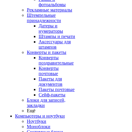
фотоальбомы
Рекламные материалы
Штемпельные
принадлежности
Датеры и
нумераторы
Штампы и печати
Аксессуары для
штампов
Конверты и пакеты
Конверты
поздравительные
Конверты
почтовые
Пакеты для
документов
Пакеты почтовые
Сейф-пакеты
Блоки для записей,
закладки
Ещё
Компьютеры и ноутбуки
Ноутбуки
Моноблоки
Системные блоки