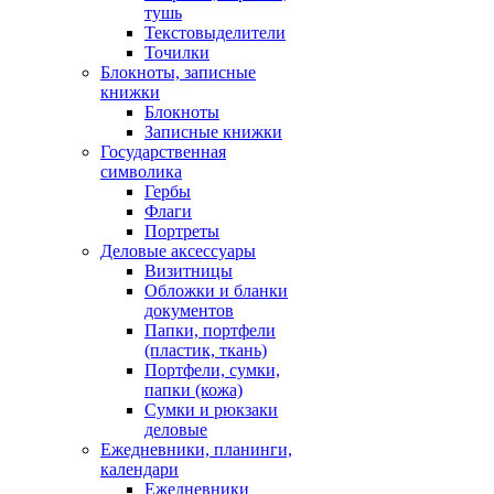
тушь
Текстовыделители
Точилки
Блокноты, записные
книжки
Блокноты
Записные книжки
Государственная
символика
Гербы
Флаги
Портреты
Деловые аксессуары
Визитницы
Обложки и бланки
документов
Папки, портфели
(пластик, ткань)
Портфели, сумки,
папки (кожа)
Сумки и рюкзаки
деловые
Ежедневники, планинги,
календари
Ежедневники