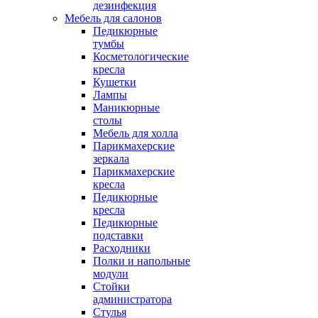
дезинфекция
Мебель для салонов
Педикюрные
тумбы
Косметологические
кресла
Кушетки
Лампы
Маникюрные
столы
Мебель для холла
Парикмахерские
зеркала
Парикмахерские
кресла
Педикюрные
кресла
Педикюрные
подставки
Расходники
Полки и напольные
модули
Стойки
администратора
Стулья