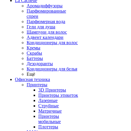
La Cachette
Аромадиффузоры
Парфюмированные
спреи
Парфюмерная вода
Гели для душа
Шампуни для волос
Адвент календари
Кондиционеры для волос
Кремы
Скрабы
Баттеры
Дезодоранты
Кондиционеры для белья
Ещё
Офисная техника
Принтеры
3D Принтеры
Принтеры этикеток
Лазерные
Струйные
Матричные
Принтеры
мобильные
Плоттеры