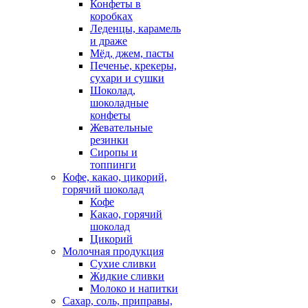
Конфеты в
коробках
Леденцы, карамель
и драже
Мёд, джем, пасты
Печенье, крекеры,
сухари и сушки
Шоколад,
шоколадные
конфеты
Жевательные
резинки
Сиропы и
топпинги
Кофе, какао, цикорий,
горячий шоколад
Кофе
Какао, горячий
шоколад
Цикорий
Молочная продукция
Сухие сливки
Жидкие сливки
Молоко и напитки
Сахар, соль, приправы,