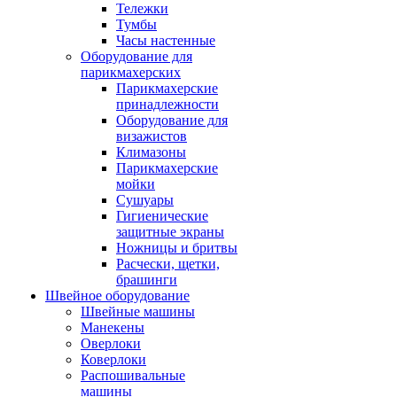
Тележки
Тумбы
Часы настенные
Оборудование для
парикмахерских
Парикмахерские
принадлежности
Оборудование для
визажистов
Климазоны
Парикмахерские
мойки
Сушуары
Гигиенические
защитные экраны
Ножницы и бритвы
Расчески, щетки,
брашинги
Швейное оборудование
Швейные машины
Манекены
Оверлоки
Коверлоки
Распошивальные
машины