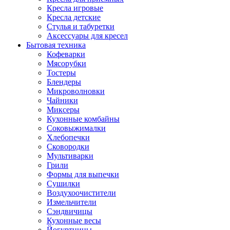
Кресла игровые
Кресла детские
Стулья и табуретки
Аксессуары для кресел
Бытовая техника
Кофеварки
Мясорубки
Тостеры
Блендеры
Микроволновки
Чайники
Миксеры
Кухонные комбайны
Соковыжималки
Хлебопечки
Сковородки
Мультиварки
Грили
Формы для выпечки
Сушилки
Воздухоочистители
Измельчители
Сэндвичицы
Кухонные весы
Йогуртницы