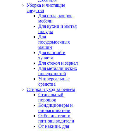
Уборка и чистящие
средства
Для пола, ковров,
мебели
Для кухни и мытья
посуды
Для
посудомоечных
машин
Для ванной и
туалета
Для стекол и зеркал
Для металлических
поверхностей
Универсальные
средства
Стирка и уход за бельем
Стиральный
порошок
Кондиционеры и
ополаскиватели
Отбеливатели и
пятновыводители
От накипи, для