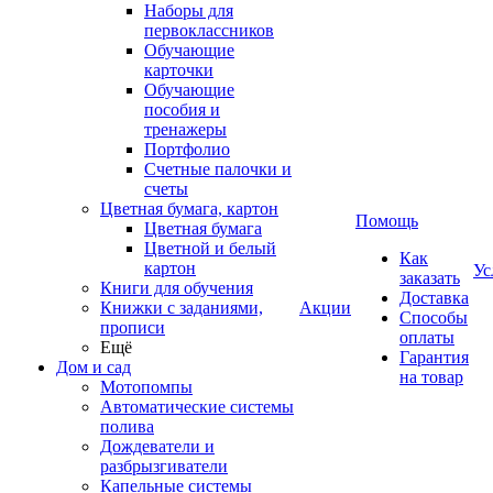
Наборы для
первоклассников
Обучающие
карточки
Обучающие
пособия и
тренажеры
Портфолио
Счетные палочки и
счеты
Цветная бумага, картон
Помощь
Цветная бумага
Цветной и белый
Как
картон
Ус
заказать
Книги для обучения
Доставка
Книжки с заданиями,
Акции
Способы
прописи
оплаты
Ещё
Гарантия
Дом и сад
на товар
Мотопомпы
Автоматические системы
полива
Дождеватели и
разбрызгиватели
Капельные системы