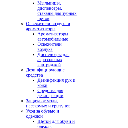
Мыльницы,
диспенсеры,
стаканы для зубных
щеток
Освежители воздуха и
ароматизаторы
Ароматизаторы
автомобильные
Освежители
воздуха
Диспенсеры для
аэрозольных
картриджей
Дезинфицирующие
средства
Дезинфекция рук и
кожи
Средства для
дезинфекции
Защита от моли,
насекомых и грызунов
Уход за обувью и
одеждой
Щетки для обуви и
одежды