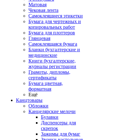
Матовая
Чековая лента
Самоклеящиеся этикетки
Бумага для чертежных и
копировальных работ
Бумага для плоттеров
Глянцевая
Самоклеящаяся бумага
Бланки бухгалтерские и
медицинские
Книги бухгалтерские,
журналы регистрации
Грамоты, дипломы,
сертификаты
Бумага цветная,
форматная
Ещё
Канцтовары
Обложки
Канцелярские мелочи
Булавки
Диспенсеры для
скрепок
Зажимы для бумаг
Звонки настольные