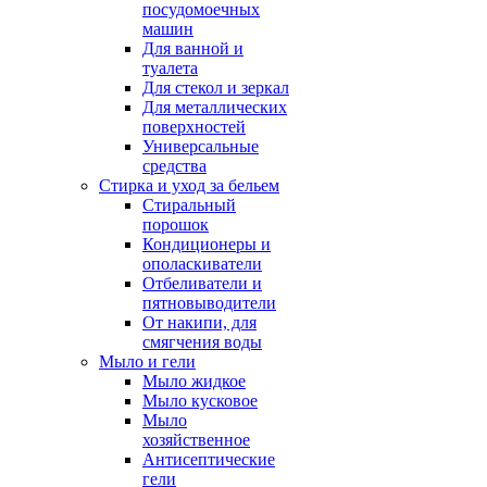
посудомоечных
машин
Для ванной и
туалета
Для стекол и зеркал
Для металлических
поверхностей
Универсальные
средства
Стирка и уход за бельем
Стиральный
порошок
Кондиционеры и
ополаскиватели
Отбеливатели и
пятновыводители
От накипи, для
смягчения воды
Мыло и гели
Мыло жидкое
Мыло кусковое
Мыло
хозяйственное
Антисептические
гели