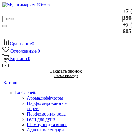
+7 
350
+7 
605
Сравнение
0
Отложенные
0
Корзина
0
Заказать звонок
Схема проезда
Каталог
La Cachette
Аромадиффузоры
Парфюмированные
спреи
Парфюмерная вода
Гели для душа
Шампуни для волос
Адвент календари