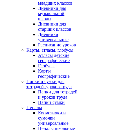
младщих классов
Дневники для
музыкальной
школы
Дневники для
старших классов
Дневники
универсальные
Расписание уроков
Карты, атласы, глобусы
Атласы детские
географические
Глобусы
Карты
географические
Папки и сумки для
тетрадей, уроков труда
Папки для тетрадей
и уроков труда
Папки-сумки
Пеналы
Косметички и
сумочки
универсальные
Пеналы школьные