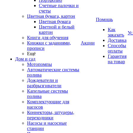
Портфолио
Счетные палочки и
счеты
Цветная бумага, картон
Помощь
Цветная бумага
Цветной и белый
Как
картон
Ус
заказать
Книги для обучения
Доставка
Книжки с заданиями,
Акции
Способы
прописи
оплаты
Ещё
Гарантия
Дом и сад
на товар
Мотопомпы
Автоматические системы
полива
Дождеватели и
разбрызгиватели
Капельные системы
полива
Комплектующие для
насосов
Коннекторы, штуцеры,
переходники
Насосы и насосные
станции