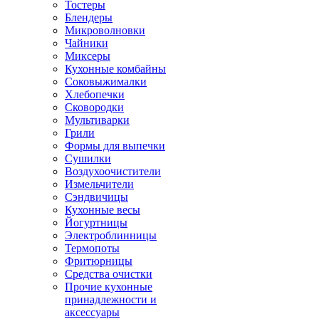
Тостеры
Блендеры
Микроволновки
Чайники
Миксеры
Кухонные комбайны
Соковыжималки
Хлебопечки
Сковородки
Мультиварки
Грили
Формы для выпечки
Сушилки
Воздухоочистители
Измельчители
Сэндвичицы
Кухонные весы
Йогуртницы
Электроблинницы
Термопоты
Фритюрницы
Средства очистки
Прочие кухонные
принадлежности и
аксессуары