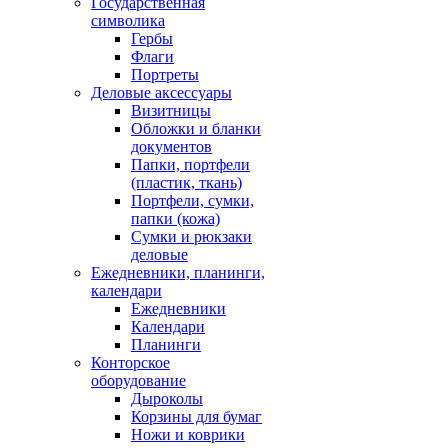
Государственная
символика
Гербы
Флаги
Портреты
Деловые аксессуары
Визитницы
Обложки и бланки
документов
Папки, портфели
(пластик, ткань)
Портфели, сумки,
папки (кожа)
Сумки и рюкзаки
деловые
Ежедневники, планинги,
календари
Ежедневники
Календари
Планинги
Конторское
оборудование
Дыроколы
Корзины для бумаг
Ножи и коврики