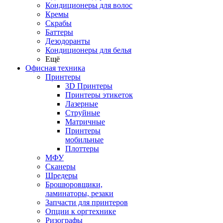
Кондиционеры для волос
Кремы
Скрабы
Баттеры
Дезодоранты
Кондиционеры для белья
Ещё
Офисная техника
Принтеры
3D Принтеры
Принтеры этикеток
Лазерные
Струйные
Матричные
Принтеры
мобильные
Плоттеры
МФУ
Сканеры
Шредеры
Брошюровщики,
ламинаторы, резаки
Запчасти для принтеров
Опции к оргтехнике
Ризографы