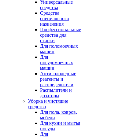
Универсальные
средства
Средства
специального
назначения
Профессиональные
средства для
стирки
Для поломоечных
машин
Для
посудомоечных
машин
Антигололедные
реагенты и
распределители
Распылители и
дозаторы
Уборка и чистящие
средства
Для пола, ковров,
мебели
Для кухни и мытья
посуды
Для