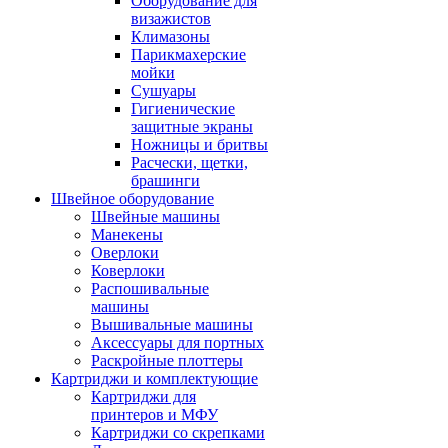
Оборудование для
визажистов
Климазоны
Парикмахерские
мойки
Сушуары
Гигиенические
защитные экраны
Ножницы и бритвы
Расчески, щетки,
брашинги
Швейное оборудование
Швейные машины
Манекены
Оверлоки
Коверлоки
Распошивальные
машины
Вышивальные машины
Аксессуары для портных
Раскройные плоттеры
Картриджи и комплектующие
Картриджи для
принтеров и МФУ
Картриджи со скрепками