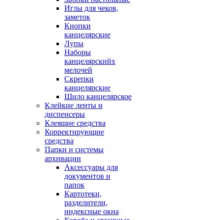
Иглы для чеков,
заметок
Кнопки
канцелярские
Лупы
Наборы
канцелярскийх
мелочей
Скрепки
канцелярские
Шило канцелярское
Клейкие ленты и
диспенсеры
Клеящие средства
Корректирующие
средства
Папки и системы
архивации
Аксессуары для
документов и
папок
Картотеки,
разделители,
индексные окна