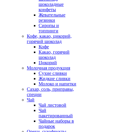
шоколадные
конфеты
Жевательные
резинки
Сиропы и
топпинги
Кофе, какао, цикорий,
горячий шоколад
Кофе
Какао, горячий
шоколад
Цикорий
Молочная продукция
Сухие сливки
Жидкие сливки
Молоко и напитки
Сахар, соль, приправы,
специи
Чай
Чай листовой
Чай
пакетированный
Чайные наборы в
подарок
Орехи, сухофрукты,