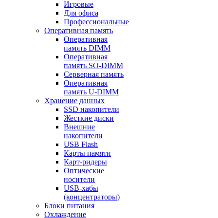
Игровые
Для офиса
Профессиональные
Оперативная память
Оперативная
память DIMM
Оперативная
память SO-DIMM
Серверная память
Оперативная
память U-DIMM
Хранение данных
SSD накопители
Жесткие диски
Внешние
накопители
USB Flash
Карты памяти
Карт-ридеры
Оптические
носители
USB-хабы
(концентраторы)
Блоки питания
Охлаждение