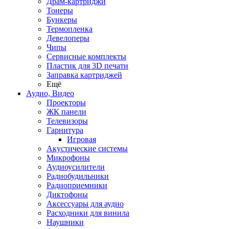
Драм-картриджи
Тонеры
Бункеры
Термопленка
Девелоперы
Чипы
Сервисные комплекты
Пластик для 3D печати
Заправка картриджей
Ещё
Аудио, Видео
Проекторы
ЖК панели
Телевизоры
Гарнитура
Игровая
Акустические системы
Микрофоны
Аудиоусилители
Радиобудильники
Радиоприемники
Диктофоны
Аксессуары для аудио
Расходники для винила
Наушники