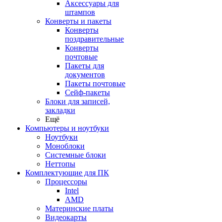
Аксессуары для
штампов
Конверты и пакеты
Конверты
поздравительные
Конверты
почтовые
Пакеты для
документов
Пакеты почтовые
Сейф-пакеты
Блоки для записей,
закладки
Ещё
Компьютеры и ноутбуки
Ноутбуки
Моноблоки
Системные блоки
Неттопы
Комплектующие для ПК
Процессоры
Intel
AMD
Материнские платы
Видеокарты