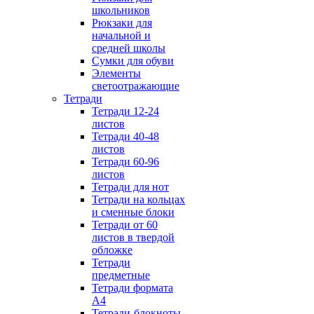
школьников
Рюкзаки для
начальной и
средней школы
Сумки для обуви
Элементы
светоотражающие
Тетради
Тетради 12-24
листов
Тетради 40-48
листов
Тетради 60-96
листов
Тетради для нот
Тетради на кольцах
и сменные блоки
Тетради от 60
листов в твердой
обложке
Тетради
предметные
Тетради формата
А4
Тетради-блокноты