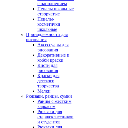
с наполнением
Пеналы школьные
створчатые
Пеналы-
косметички
школьные
Принадлежности для
рисования
Аксессуары для
рисования
Декоративные и
хобби краски
Кисти для
рисования
Краски для
детского
творчества
Мелки
Рюкзаки, ранцы, сумки
Ранцы с жестким
каркасом
Рюкзаки для
старшеклассников
и студентов
Рюкзаки для