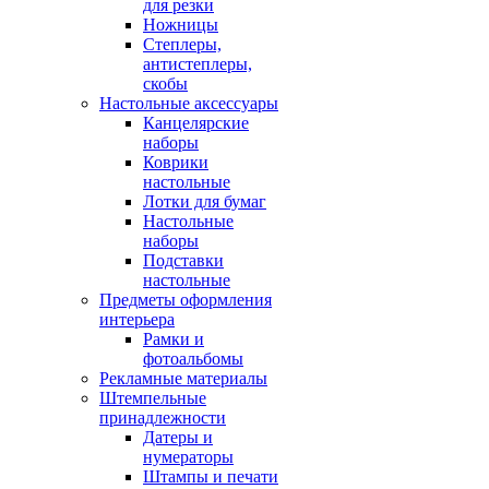
для резки
Ножницы
Степлеры,
антистеплеры,
скобы
Настольные аксессуары
Канцелярские
наборы
Коврики
настольные
Лотки для бумаг
Настольные
наборы
Подставки
настольные
Предметы оформления
интерьера
Рамки и
фотоальбомы
Рекламные материалы
Штемпельные
принадлежности
Датеры и
нумераторы
Штампы и печати