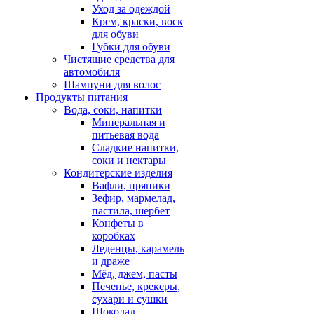
Уход за одеждой
Крем, краски, воск
для обуви
Губки для обуви
Чистящие средства для
автомобиля
Шампуни для волос
Продукты питания
Вода, соки, напитки
Минеральная и
питьевая вода
Сладкие напитки,
соки и нектары
Кондитерские изделия
Вафли, пряники
Зефир, мармелад,
пастила, шербет
Конфеты в
коробках
Леденцы, карамель
и драже
Мёд, джем, пасты
Печенье, крекеры,
сухари и сушки
Шоколад,