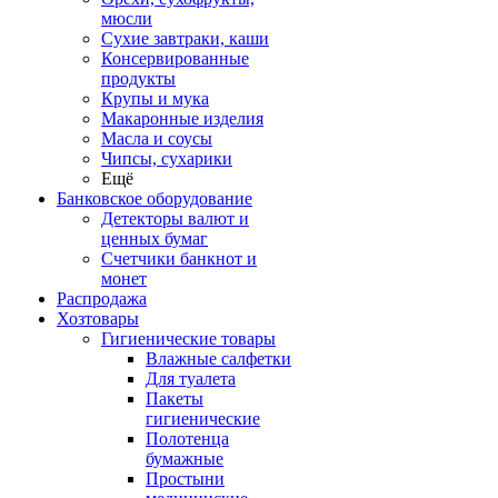
мюсли
Сухие завтраки, каши
Консервированные
продукты
Крупы и мука
Макаронные изделия
Масла и соусы
Чипсы, сухарики
Ещё
Банковское оборудование
Детекторы валют и
ценных бумаг
Счетчики банкнот и
монет
Распродажа
Хозтовары
Гигиенические товары
Влажные салфетки
Для туалета
Пакеты
гигиенические
Полотенца
бумажные
Простыни