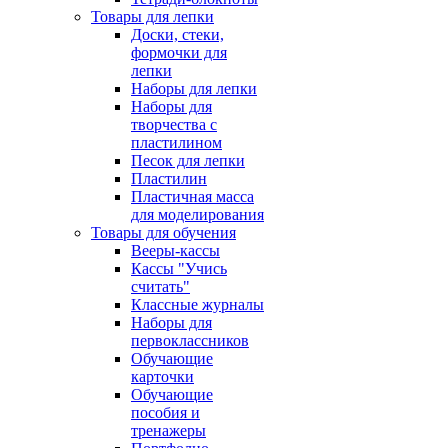
Товары для лепки
Доски, стеки,
формочки для
лепки
Наборы для лепки
Наборы для
творчества с
пластилином
Песок для лепки
Пластилин
Пластичная масса
для моделирования
Товары для обучения
Вееры-кассы
Кассы "Учись
считать"
Классные журналы
Наборы для
первоклассников
Обучающие
карточки
Обучающие
пособия и
тренажеры