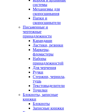
Короба и архивные
системы
Механизмы для
скоросшивания
Папки и
скоросшиватели
Письменные и
чертежные
принадлежности
Карандаши
Ластики, резинки
Маркеры,
фломастеры
Наборы
принадлежностей
Для черчения
Ручки
Стержни, чернила,
тушь
Текстовыделители
Точилки
Блокноты, записные
книжки
Блокноты
Записные книжки