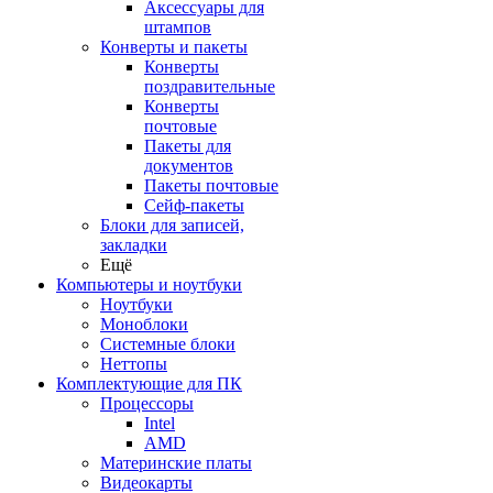
Аксессуары для
штампов
Конверты и пакеты
Конверты
поздравительные
Конверты
почтовые
Пакеты для
документов
Пакеты почтовые
Сейф-пакеты
Блоки для записей,
закладки
Ещё
Компьютеры и ноутбуки
Ноутбуки
Моноблоки
Системные блоки
Неттопы
Комплектующие для ПК
Процессоры
Intel
AMD
Материнские платы
Видеокарты