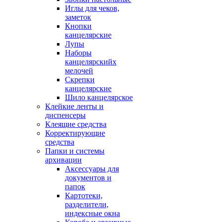
Иглы для чеков,
заметок
Кнопки
канцелярские
Лупы
Наборы
канцелярскийх
мелочей
Скрепки
канцелярские
Шило канцелярское
Клейкие ленты и
диспенсеры
Клеящие средства
Корректирующие
средства
Папки и системы
архивации
Аксессуары для
документов и
папок
Картотеки,
разделители,
индексные окна