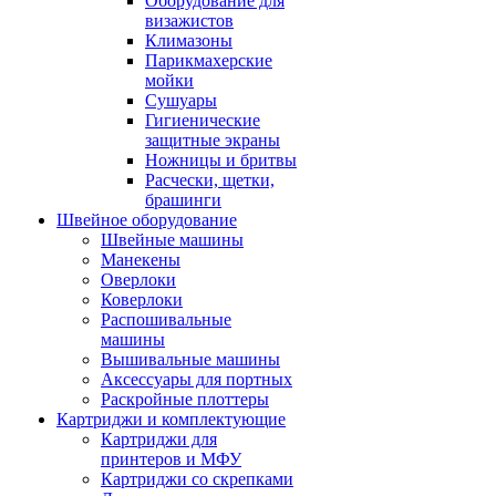
Оборудование для
визажистов
Климазоны
Парикмахерские
мойки
Сушуары
Гигиенические
защитные экраны
Ножницы и бритвы
Расчески, щетки,
брашинги
Швейное оборудование
Швейные машины
Манекены
Оверлоки
Коверлоки
Распошивальные
машины
Вышивальные машины
Аксессуары для портных
Раскройные плоттеры
Картриджи и комплектующие
Картриджи для
принтеров и МФУ
Картриджи со скрепками