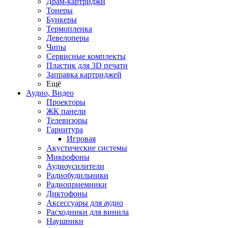
Драм-картриджи
Тонеры
Бункеры
Термопленка
Девелоперы
Чипы
Сервисные комплекты
Пластик для 3D печати
Заправка картриджей
Ещё
Аудио, Видео
Проекторы
ЖК панели
Телевизоры
Гарнитура
Игровая
Акустические системы
Микрофоны
Аудиоусилители
Радиобудильники
Радиоприемники
Диктофоны
Аксессуары для аудио
Расходники для винила
Наушники