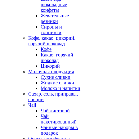
шоколадные
конфеты
Жевательные
резинки
Сиропы и
топпинги
Кофе, какао, цикорий,
горячий шоколад
Кофе
Какао, горячий
шоколад
Цикорий
Молочная продукция
Сухие сливки
Жидкие сливки
Молоко и напитки
Сахар, соль, приправы,
специи
Чай
Чай листовой
Чай
пакетированный
Чайные наборы в
подарок
Орехи, сухофрукты,