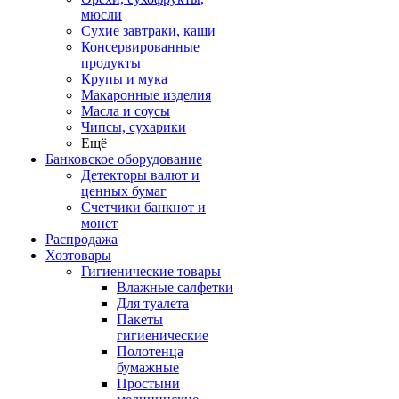
мюсли
Сухие завтраки, каши
Консервированные
продукты
Крупы и мука
Макаронные изделия
Масла и соусы
Чипсы, сухарики
Ещё
Банковское оборудование
Детекторы валют и
ценных бумаг
Счетчики банкнот и
монет
Распродажа
Хозтовары
Гигиенические товары
Влажные салфетки
Для туалета
Пакеты
гигиенические
Полотенца
бумажные
Простыни