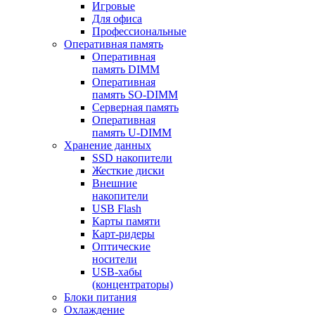
Игровые
Для офиса
Профессиональные
Оперативная память
Оперативная
память DIMM
Оперативная
память SO-DIMM
Серверная память
Оперативная
память U-DIMM
Хранение данных
SSD накопители
Жесткие диски
Внешние
накопители
USB Flash
Карты памяти
Карт-ридеры
Оптические
носители
USB-хабы
(концентраторы)
Блоки питания
Охлаждение