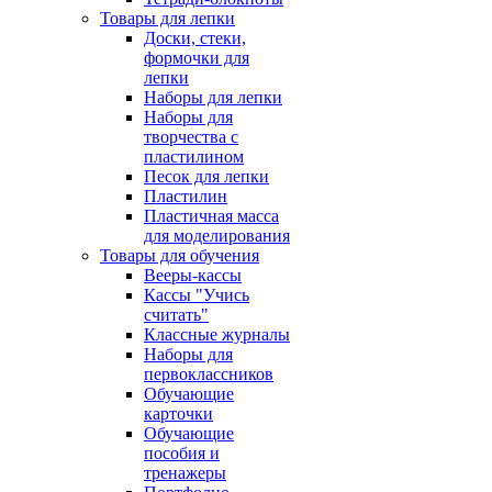
Товары для лепки
Доски, стеки,
формочки для
лепки
Наборы для лепки
Наборы для
творчества с
пластилином
Песок для лепки
Пластилин
Пластичная масса
для моделирования
Товары для обучения
Вееры-кассы
Кассы "Учись
считать"
Классные журналы
Наборы для
первоклассников
Обучающие
карточки
Обучающие
пособия и
тренажеры