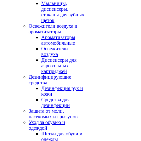
Мыльницы,
диспенсеры,
стаканы для зубных
щеток
Освежители воздуха и
ароматизаторы
Ароматизаторы
автомобильные
Освежители
воздуха
Диспенсеры для
аэрозольных
картриджей
Дезинфицирующие
средства
Дезинфекция рук и
кожи
Средства для
дезинфекции
Защита от моли,
насекомых и грызунов
Уход за обувью и
одеждой
Щетки для обуви и
одежды