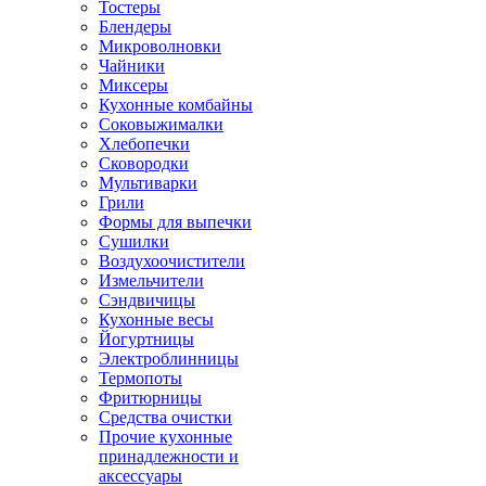
Тостеры
Блендеры
Микроволновки
Чайники
Миксеры
Кухонные комбайны
Соковыжималки
Хлебопечки
Сковородки
Мультиварки
Грили
Формы для выпечки
Сушилки
Воздухоочистители
Измельчители
Сэндвичицы
Кухонные весы
Йогуртницы
Электроблинницы
Термопоты
Фритюрницы
Средства очистки
Прочие кухонные
принадлежности и
аксессуары