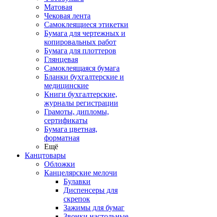
Матовая
Чековая лента
Самоклеящиеся этикетки
Бумага для чертежных и
копировальных работ
Бумага для плоттеров
Глянцевая
Самоклеящаяся бумага
Бланки бухгалтерские и
медицинские
Книги бухгалтерские,
журналы регистрации
Грамоты, дипломы,
сертификаты
Бумага цветная,
форматная
Ещё
Канцтовары
Обложки
Канцелярские мелочи
Булавки
Диспенсеры для
скрепок
Зажимы для бумаг
Звонки настольные