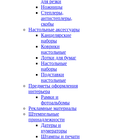
для резки
Ножницы
Степлеры,
антистеплеры,
скобы
Настольные аксессуары
Канцелярские
наборы
Коврики
настольные
Лотки для бумаг
Настольные
наборы
Подставки
настольные
Предметы оформления
интерьера
Рамки и
фотоальбомы
Рекламные материалы
Штемпельные
принадлежности
Датеры и
нумераторы
Штампы и печати