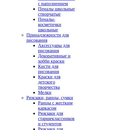
с наполнением
Пеналы школьные
створчатые
Пеналы-
косметички
школьные
Принадлежности для
рисования
Аксессуары для
рисования
Декоративные и
хобби краски
Кисти для
рисования
Краски для
детского
творчества
Мелки
Рюкзаки, ранцы, сумки
Ранцы с жестким
каркасом
Рюкзаки для
старшеклассников
и студентов
Рюкзаки для