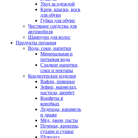
Уход за одеждой
Крем, краски, воск
для обуви
Губки для обуви
Чистящие средства для
автомобиля
Шампуни для волос
Продукты питания
Вода, соки, напитки
Минеральная и
питьевая вода
Сладкие напитки,
соки и нектары
Кондитерские изделия
Вафли, пряники
Зефир, мармелад,
пастила, шербет
Конфеты в
коробках
Леденцы, карамель
и драже
Мёд, джем, пасты
Печенье, крекеры,
сухари и сушки
Шоколад,