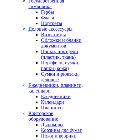
Государственная
символика
Гербы
Флаги
Портреты
Деловые аксессуары
Визитницы
Обложки и бланки
документов
Папки, портфели
(пластик, ткань)
Портфели, сумки,
папки (кожа)
Сумки и рюкзаки
деловые
Ежедневники, планинги,
календари
Ежедневники
Календари
Планинги
Конторское
оборудование
Дыроколы
Корзины для бумаг
Ножи и коврики