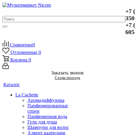
+7 
350
+7 
605
Сравнение
0
Отложенные
0
Корзина
0
Заказать звонок
Схема проезда
Каталог
La Cachette
Аромадиффузоры
Парфюмированные
спреи
Парфюмерная вода
Гели для душа
Шампуни для волос
Адвент календари