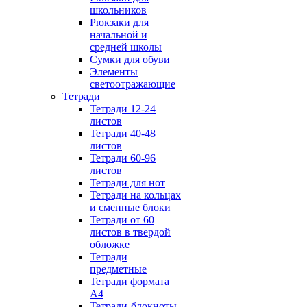
школьников
Рюкзаки для
начальной и
средней школы
Сумки для обуви
Элементы
светоотражающие
Тетради
Тетради 12-24
листов
Тетради 40-48
листов
Тетради 60-96
листов
Тетради для нот
Тетради на кольцах
и сменные блоки
Тетради от 60
листов в твердой
обложке
Тетради
предметные
Тетради формата
А4
Тетради-блокноты