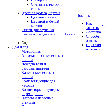
Портфолио
Счетные палочки и
счеты
Цветная бумага, картон
Помощь
Цветная бумага
Цветной и белый
Как
картон
Ус
заказать
Книги для обучения
Доставка
Книжки с заданиями,
Акции
Способы
прописи
оплаты
Ещё
Гарантия
Дом и сад
на товар
Мотопомпы
Автоматические системы
полива
Дождеватели и
разбрызгиватели
Капельные системы
полива
Комплектующие для
насосов
Коннекторы, штуцеры,
переходники
Насосы и насосные
станции