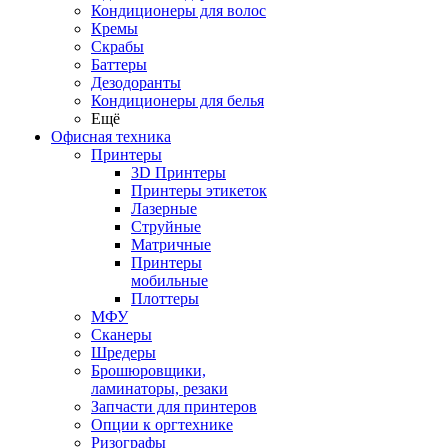
Кондиционеры для волос
Кремы
Скрабы
Баттеры
Дезодоранты
Кондиционеры для белья
Ещё
Офисная техника
Принтеры
3D Принтеры
Принтеры этикеток
Лазерные
Струйные
Матричные
Принтеры
мобильные
Плоттеры
МФУ
Сканеры
Шредеры
Брошюровщики,
ламинаторы, резаки
Запчасти для принтеров
Опции к оргтехнике
Ризографы