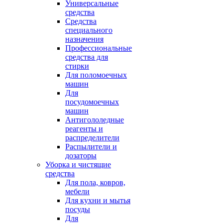
Универсальные
средства
Средства
специального
назначения
Профессиональные
средства для
стирки
Для поломоечных
машин
Для
посудомоечных
машин
Антигололедные
реагенты и
распределители
Распылители и
дозаторы
Уборка и чистящие
средства
Для пола, ковров,
мебели
Для кухни и мытья
посуды
Для