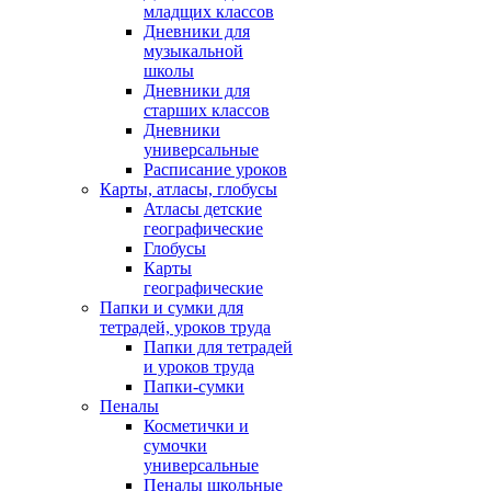
младщих классов
Дневники для
музыкальной
школы
Дневники для
старших классов
Дневники
универсальные
Расписание уроков
Карты, атласы, глобусы
Атласы детские
географические
Глобусы
Карты
географические
Папки и сумки для
тетрадей, уроков труда
Папки для тетрадей
и уроков труда
Папки-сумки
Пеналы
Косметички и
сумочки
универсальные
Пеналы школьные