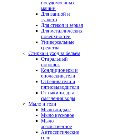
посудомоечных
машин
Для ванной и
туалета
Для стекол и зеркал
Для металлических
поверхностей
Универсальные
средства
Стирка и уход за бельем
Стиральный
порошок
Кондиционеры и
ополаскиватели
Отбеливатели и
пятновыводители
От накипи, для
смягчения воды
Мыло и гели
Мыло жидкое
Мыло кусковое
Мыло
хозяйственное
Антисептические
гели