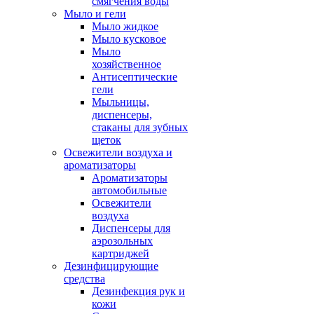
смягчения воды
Мыло и гели
Мыло жидкое
Мыло кусковое
Мыло
хозяйственное
Антисептические
гели
Мыльницы,
диспенсеры,
стаканы для зубных
щеток
Освежители воздуха и
ароматизаторы
Ароматизаторы
автомобильные
Освежители
воздуха
Диспенсеры для
аэрозольных
картриджей
Дезинфицирующие
средства
Дезинфекция рук и
кожи