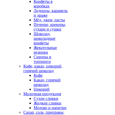
Конфеты в
коробках
Леденцы, карамель
и драже
Мёд, джем, пасты
Печенье, крекеры,
сухари и сушки
Шоколад,
шоколадные
конфеты
Жевательные
резинки
Сиропы и
топпинги
Кофе, какао, цикорий,
горячий шоколад
Кофе
Какао, горячий
шоколад
Цикорий
Молочная продукция
Сухие сливки
Жидкие сливки
Молоко и напитки
Сахар, соль, приправы,