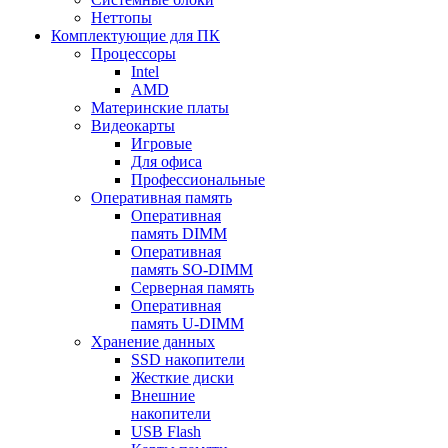
Неттопы
Комплектующие для ПК
Процессоры
Intel
AMD
Материнские платы
Видеокарты
Игровые
Для офиса
Профессиональные
Оперативная память
Оперативная
память DIMM
Оперативная
память SO-DIMM
Серверная память
Оперативная
память U-DIMM
Хранение данных
SSD накопители
Жесткие диски
Внешние
накопители
USB Flash