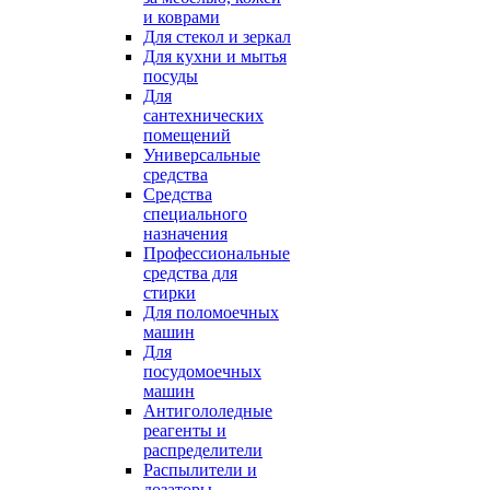
и коврами
Для стекол и зеркал
Для кухни и мытья
посуды
Для
сантехнических
помещений
Универсальные
средства
Средства
специального
назначения
Профессиональные
средства для
стирки
Для поломоечных
машин
Для
посудомоечных
машин
Антигололедные
реагенты и
распределители
Распылители и
дозаторы