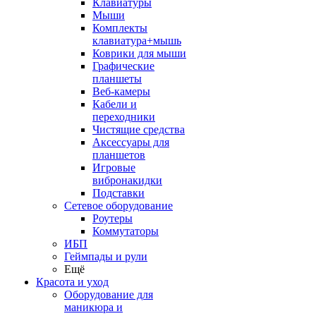
Клавиатуры
Мыши
Комплекты
клавиатура+мышь
Коврики для мыши
Графические
планшеты
Веб-камеры
Кабели и
переходники
Чистящие средства
Аксессуары для
планшетов
Игровые
вибронакидки
Подставки
Сетевое оборудование
Роутеры
Коммутаторы
ИБП
Геймпады и рули
Ещё
Красота и уход
Оборудование для
маникюра и