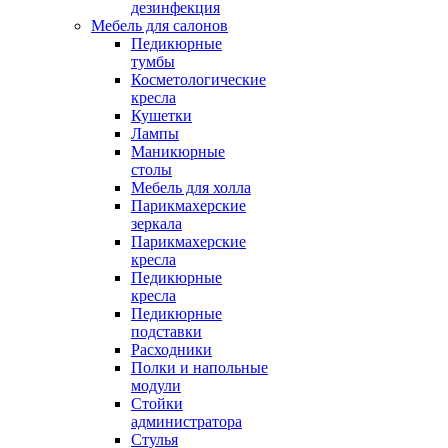
дезинфекция
Мебель для салонов
Педикюрные
тумбы
Косметологические
кресла
Кушетки
Лампы
Маникюрные
столы
Мебель для холла
Парикмахерские
зеркала
Парикмахерские
кресла
Педикюрные
кресла
Педикюрные
подставки
Расходники
Полки и напольные
модули
Стойки
администратора
Стулья