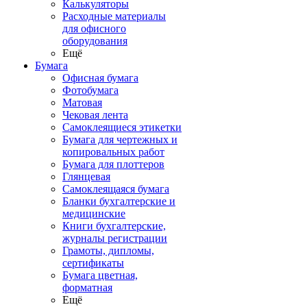
Калькуляторы
Расходные материалы
для офисного
оборудования
Ещё
Бумага
Офисная бумага
Фотобумага
Матовая
Чековая лента
Самоклеящиеся этикетки
Бумага для чертежных и
копировальных работ
Бумага для плоттеров
Глянцевая
Самоклеящаяся бумага
Бланки бухгалтерские и
медицинские
Книги бухгалтерские,
журналы регистрации
Грамоты, дипломы,
сертификаты
Бумага цветная,
форматная
Ещё