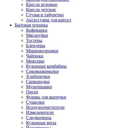
Кресла игровые
Кресла детские
Стулья и табуретки
Аксессуары для кресел
Бытовая техника
Кофеварки
Мясорубки
Тостеры
Блендеры
Микроволновки
Чайники
Миксеры
Кухонные комбайны
Соковыжималки
Хлебопечки
Сковородки
Мультиварки
Грили
Формы для выпечки
Сушилки
Воздухоочистители
Измельчители
Сэндвичицы
Кухонные весы
Йогуртницы