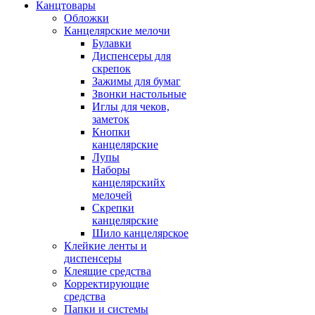
Канцтовары
Обложки
Канцелярские мелочи
Булавки
Диспенсеры для
скрепок
Зажимы для бумаг
Звонки настольные
Иглы для чеков,
заметок
Кнопки
канцелярские
Лупы
Наборы
канцелярскийх
мелочей
Скрепки
канцелярские
Шило канцелярское
Клейкие ленты и
диспенсеры
Клеящие средства
Корректирующие
средства
Папки и системы