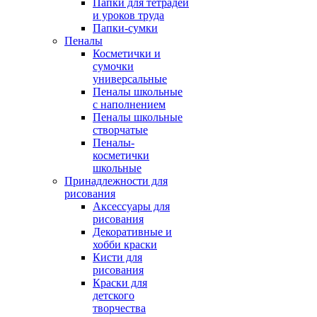
Папки для тетрадей
и уроков труда
Папки-сумки
Пеналы
Косметички и
сумочки
универсальные
Пеналы школьные
с наполнением
Пеналы школьные
створчатые
Пеналы-
косметички
школьные
Принадлежности для
рисования
Аксессуары для
рисования
Декоративные и
хобби краски
Кисти для
рисования
Краски для
детского
творчества