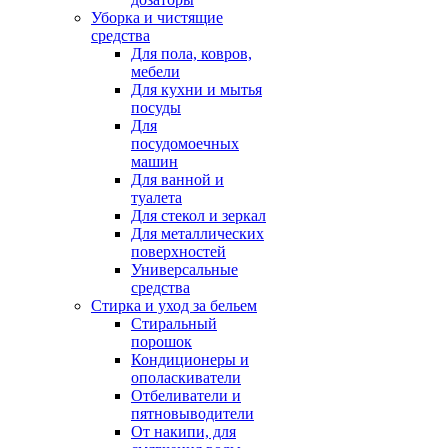
Уборка и чистящие
средства
Для пола, ковров,
мебели
Для кухни и мытья
посуды
Для
посудомоечных
машин
Для ванной и
туалета
Для стекол и зеркал
Для металлических
поверхностей
Универсальные
средства
Стирка и уход за бельем
Стиральный
порошок
Кондиционеры и
ополаскиватели
Отбеливатели и
пятновыводители
От накипи, для