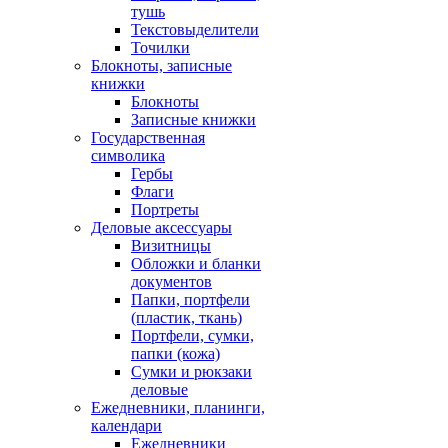
тушь
Текстовыделители
Точилки
Блокноты, записные
книжки
Блокноты
Записные книжки
Государственная
символика
Гербы
Флаги
Портреты
Деловые аксессуары
Визитницы
Обложки и бланки
документов
Папки, портфели
(пластик, ткань)
Портфели, сумки,
папки (кожа)
Сумки и рюкзаки
деловые
Ежедневники, планинги,
календари
Ежедневники