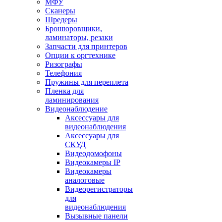
МФУ
Сканеры
Шредеры
Брошюровщики,
ламинаторы, резаки
Запчасти для принтеров
Опции к оргтехнике
Ризографы
Телефония
Пружины для переплета
Пленка для
ламинирования
Видеонаблюдение
Аксессуары для
видеонаблюдения
Аксессуары для
СКУД
Видеодомофоны
Видеокамеры IP
Видеокамеры
аналоговые
Видеорегистраторы
для
видеонаблюдения
Вызывные панели