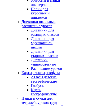
Альбомы и папки
для черчения
Папки для
курсовых и
дипломов
Дневники школьные,
расписание уроков
Дневники для
младщих классов
Дневники для
музыкальной
школы
Дневники для
старших классов
Дневники
универсальные
Расписание уроков
Карты, атласы, глобусы
Атласы детские
географические
Глобусы
Карты
географические
Папки и сумки для
тетрадей, уроков труда