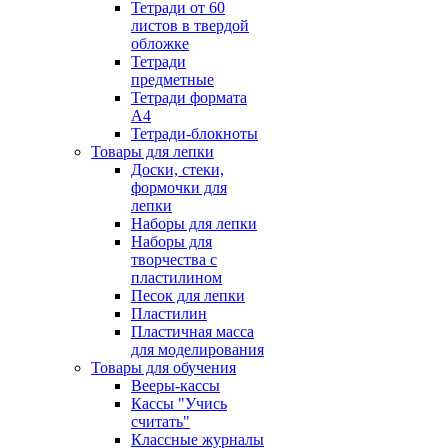
Тетради от 60
листов в твердой
обложке
Тетради
предметные
Тетради формата
А4
Тетради-блокноты
Товары для лепки
Доски, стеки,
формочки для
лепки
Наборы для лепки
Наборы для
творчества с
пластилином
Песок для лепки
Пластилин
Пластичная масса
для моделирования
Товары для обучения
Вееры-кассы
Кассы "Учись
считать"
Классные журналы