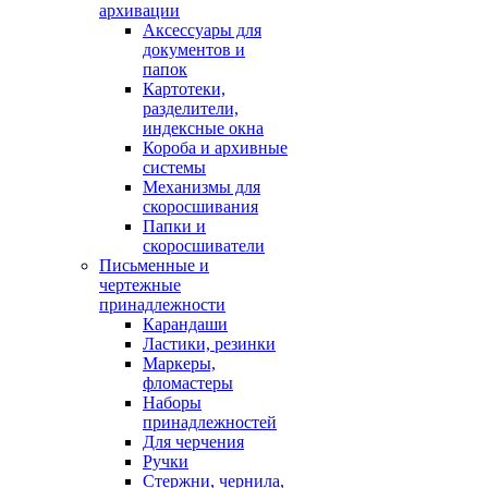
архивации
Аксессуары для
документов и
папок
Картотеки,
разделители,
индексные окна
Короба и архивные
системы
Механизмы для
скоросшивания
Папки и
скоросшиватели
Письменные и
чертежные
принадлежности
Карандаши
Ластики, резинки
Маркеры,
фломастеры
Наборы
принадлежностей
Для черчения
Ручки
Стержни, чернила,