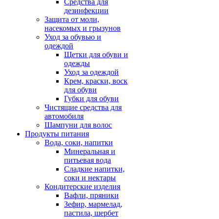
Средства для
дезинфекции
Защита от моли,
насекомых и грызунов
Уход за обувью и
одеждой
Щетки для обуви и
одежды
Уход за одеждой
Крем, краски, воск
для обуви
Губки для обуви
Чистящие средства для
автомобиля
Шампуни для волос
Продукты питания
Вода, соки, напитки
Минеральная и
питьевая вода
Сладкие напитки,
соки и нектары
Кондитерские изделия
Вафли, пряники
Зефир, мармелад,
пастила, шербет