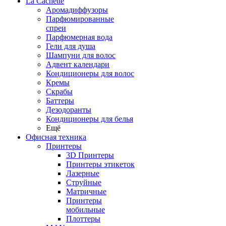
La Cachette
Аромадиффузоры
Парфюмированные
спреи
Парфюмерная вода
Гели для душа
Шампуни для волос
Адвент календари
Кондиционеры для волос
Кремы
Скрабы
Баттеры
Дезодоранты
Кондиционеры для белья
Ещё
Офисная техника
Принтеры
3D Принтеры
Принтеры этикеток
Лазерные
Струйные
Матричные
Принтеры
мобильные
Плоттеры