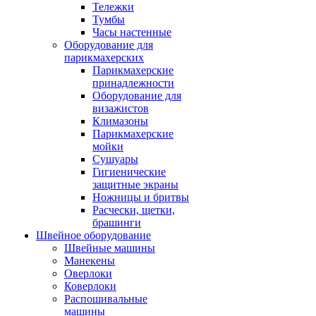
Тележки
Тумбы
Часы настенные
Оборудование для
парикмахерских
Парикмахерские
принадлежности
Оборудование для
визажистов
Климазоны
Парикмахерские
мойки
Сушуары
Гигиенические
защитные экраны
Ножницы и бритвы
Расчески, щетки,
брашинги
Швейное оборудование
Швейные машины
Манекены
Оверлоки
Коверлоки
Распошивальные
машины