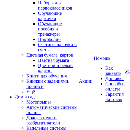
Наборы для
первоклассников
Обучающие
карточки
Обучающие
пособия и
тренажеры
Портфолио
Счетные палочки и
счеты
Цветная бумага, картон
Помощь
Цветная бумага
Цветной и белый
Как
картон
Ус
заказать
Книги для обучения
Доставка
Книжки с заданиями,
Акции
Способы
прописи
оплаты
Ещё
Гарантия
Дом и сад
на товар
Мотопомпы
Автоматические системы
полива
Дождеватели и
разбрызгиватели
Капельные системы