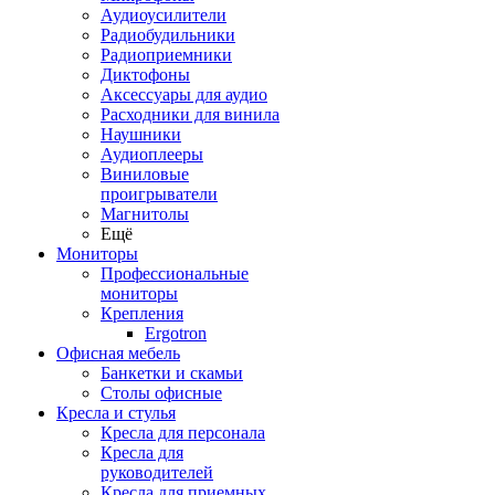
Аудиоусилители
Радиобудильники
Радиоприемники
Диктофоны
Аксессуары для аудио
Расходники для винила
Наушники
Аудиоплееры
Виниловые
проигрыватели
Магнитолы
Ещё
Мониторы
Профессиональные
мониторы
Крепления
Ergotron
Офисная мебель
Банкетки и скамьи
Столы офисные
Кресла и стулья
Кресла для персонала
Кресла для
руководителей
Кресла для приемных