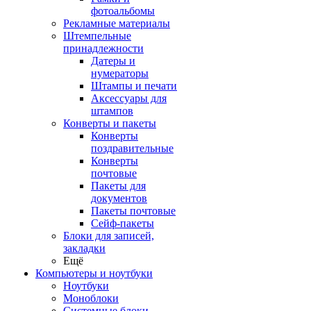
фотоальбомы
Рекламные материалы
Штемпельные
принадлежности
Датеры и
нумераторы
Штампы и печати
Аксессуары для
штампов
Конверты и пакеты
Конверты
поздравительные
Конверты
почтовые
Пакеты для
документов
Пакеты почтовые
Сейф-пакеты
Блоки для записей,
закладки
Ещё
Компьютеры и ноутбуки
Ноутбуки
Моноблоки
Системные блоки