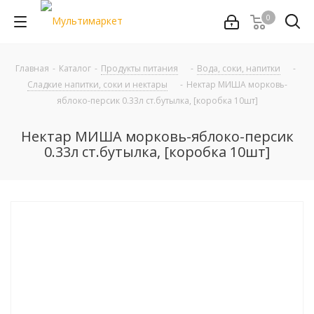
0
Главная
-
Каталог
-
Продукты питания
-
Вода, соки, напитки
-
Сладкие напитки, соки и нектары
-
Нектар МИША морковь-
яблоко-персик 0.33л ст.бутылка, [коробка 10шт]
Нектар МИША морковь-яблоко-персик
0.33л ст.бутылка, [коробка 10шт]