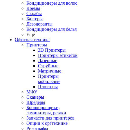
Кондиционеры для волос
Кремы
Скрабы
Баттеры
Дезодоранты
Кондиционеры для белья
Ещё
Офисная техника
Принтеры
3D Принтеры
Принтеры этикеток
Лазерные
Струйные
Матричные
Принтеры
мобильные
Плоттеры
МФУ
Сканеры
Шредеры
Брошюровщики,
ламинаторы, резаки
Запчасти для принтеров
Опции к оргтехнике
Ризографы