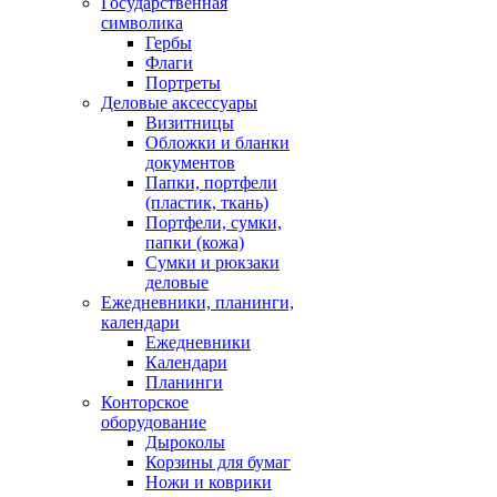
Государственная
символика
Гербы
Флаги
Портреты
Деловые аксессуары
Визитницы
Обложки и бланки
документов
Папки, портфели
(пластик, ткань)
Портфели, сумки,
папки (кожа)
Сумки и рюкзаки
деловые
Ежедневники, планинги,
календари
Ежедневники
Календари
Планинги
Конторское
оборудование
Дыроколы
Корзины для бумаг
Ножи и коврики