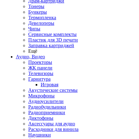
Драм-картриджи
Тонеры
Бункеры
Термопленка
Девелоперы
Чипы
Сервисные комплекты
Пластик для 3D печати
Заправка картриджей
Ещё
Аудио, Видео
Проекторы
ЖК панели
Телевизоры
Гарнитура
Игровая
Акустические системы
Микрофоны
Аудиоусилители
Радиобудильники
Радиоприемники
Диктофоны
Аксессуары для аудио
Расходники для винила
Наушники