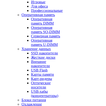
Игровые
Для офиса
Профессиональные
Оперативная память
Оперативная
память DIMM
Оперативная
память SO-DIMM
Серверная память
Оперативная
память U-DIMM
Хранение данных
SSD накопители
Жесткие диски
Внешние
накопители
USB Flash
Карты памяти
Карт-ридеры
Оптические
носители
USB-хабы
(концентраторы)
Блоки питания
Охлаждение