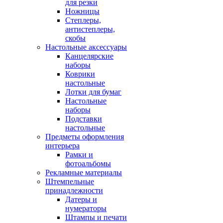
для резки
Ножницы
Степлеры,
антистеплеры,
скобы
Настольные аксессуары
Канцелярские
наборы
Коврики
настольные
Лотки для бумаг
Настольные
наборы
Подставки
настольные
Предметы оформления
интерьера
Рамки и
фотоальбомы
Рекламные материалы
Штемпельные
принадлежности
Датеры и
нумераторы
Штампы и печати