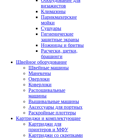
Оборудование для
визажистов
Климазоны
Парикмахерские
мойки
Сушуары
Гигиенические
защитные экраны
Ножницы и бритвы
Расчески, щетки,
брашинги
Швейное оборудование
Швейные машины
Манекены
Оверлоки
Коверлоки
Распошивальные
машины
Вышивальные машины
Аксессуары для портных
Раскройные плоттеры
Картриджи и комплектующие
Картриджи для
принтеров и МФУ
Картриджи со скрепками