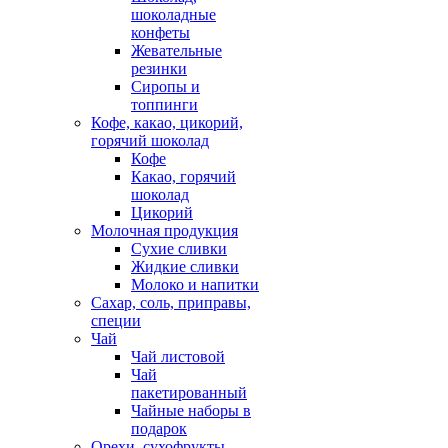
шоколадные
конфеты
Жевательные
резинки
Сиропы и
топпинги
Кофе, какао, цикорий,
горячий шоколад
Кофе
Какао, горячий
шоколад
Цикорий
Молочная продукция
Сухие сливки
Жидкие сливки
Молоко и напитки
Сахар, соль, приправы,
специи
Чай
Чай листовой
Чай
пакетированный
Чайные наборы в
подарок
Орехи, сухофрукты,