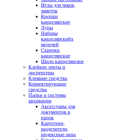
Иглы для чеков,
заметок
Кнопки
канцелярские
Лупы
Наборы
канцелярскийх
мелочей
Скрепки
канцелярские
Шило канцелярское
Клейкие ленты и
диспенсеры
Клеящие средства
Корректирующие
средства
Папки и системы
архивации
Аксессуары для
документов и
папок
Картотеки,
разделители,
индексные окна