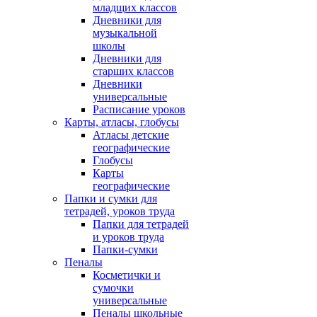
младщих классов
Дневники для
музыкальной
школы
Дневники для
старших классов
Дневники
универсальные
Расписание уроков
Карты, атласы, глобусы
Атласы детские
географические
Глобусы
Карты
географические
Папки и сумки для
тетрадей, уроков труда
Папки для тетрадей
и уроков труда
Папки-сумки
Пеналы
Косметички и
сумочки
универсальные
Пеналы школьные