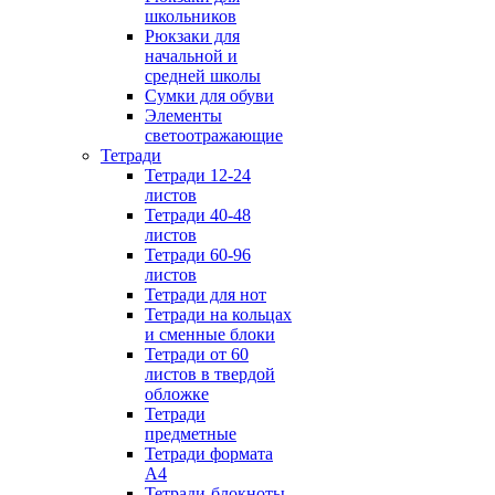
школьников
Рюкзаки для
начальной и
средней школы
Сумки для обуви
Элементы
светоотражающие
Тетради
Тетради 12-24
листов
Тетради 40-48
листов
Тетради 60-96
листов
Тетради для нот
Тетради на кольцах
и сменные блоки
Тетради от 60
листов в твердой
обложке
Тетради
предметные
Тетради формата
А4
Тетради-блокноты