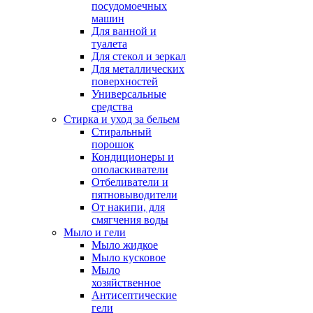
посудомоечных
машин
Для ванной и
туалета
Для стекол и зеркал
Для металлических
поверхностей
Универсальные
средства
Стирка и уход за бельем
Стиральный
порошок
Кондиционеры и
ополаскиватели
Отбеливатели и
пятновыводители
От накипи, для
смягчения воды
Мыло и гели
Мыло жидкое
Мыло кусковое
Мыло
хозяйственное
Антисептические
гели