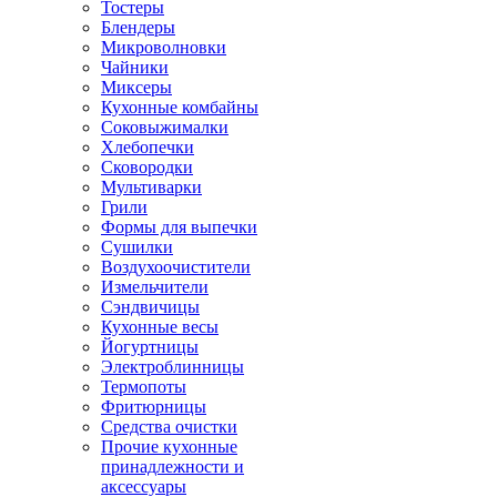
Тостеры
Блендеры
Микроволновки
Чайники
Миксеры
Кухонные комбайны
Соковыжималки
Хлебопечки
Сковородки
Мультиварки
Грили
Формы для выпечки
Сушилки
Воздухоочистители
Измельчители
Сэндвичицы
Кухонные весы
Йогуртницы
Электроблинницы
Термопоты
Фритюрницы
Средства очистки
Прочие кухонные
принадлежности и
аксессуары