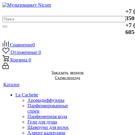
+7 
350
+7 
605
Сравнение
0
Отложенные
0
Корзина
0
Заказать звонок
Схема проезда
Каталог
La Cachette
Аромадиффузоры
Парфюмированные
спреи
Парфюмерная вода
Гели для душа
Шампуни для волос
Адвент календари