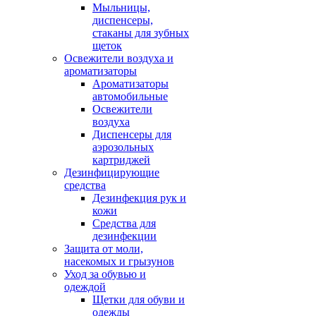
Мыльницы,
диспенсеры,
стаканы для зубных
щеток
Освежители воздуха и
ароматизаторы
Ароматизаторы
автомобильные
Освежители
воздуха
Диспенсеры для
аэрозольных
картриджей
Дезинфицирующие
средства
Дезинфекция рук и
кожи
Средства для
дезинфекции
Защита от моли,
насекомых и грызунов
Уход за обувью и
одеждой
Щетки для обуви и
одежды