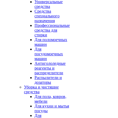
Универсальные
средства
Средства
специального
назначения
Профессиональные
средства для
стирки
Для поломоечных
машин
Для
посудомоечных
машин
Антигололедные
реагенты и
распределители
Распылители и
дозаторы
Уборка и чистящие
средства
Для пола, ковров,
мебели
Для кухни и мытья
посуды
Для