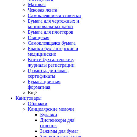
Матовая
Чековая лента
Самоклеящиеся этикетки
Бумага для чертежных и
копировальных работ
Бумага для плоттеров
Глянцевая
Самоклеящаяся бумага
Бланки бухгалтерские и
медицинские
Книги бухгалтерские,
журналы регистрации
Грамоты, дипломы,
сертификаты
Бумага цветная,
форматная
Ещё
Канцтовары
Обложки
Канцелярские мелочи
Булавки
Диспенсеры для
скрепок
Зажимы для бумаг
Звонки настольные