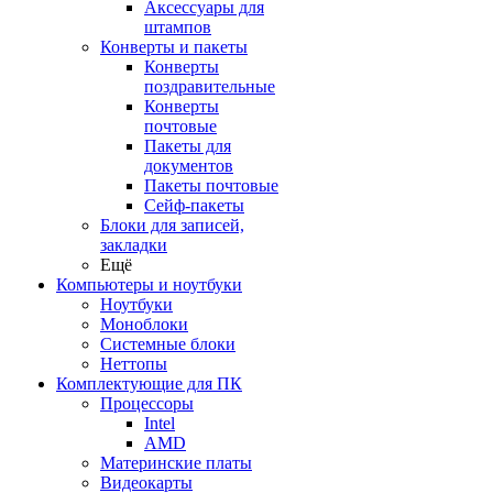
Аксессуары для
штампов
Конверты и пакеты
Конверты
поздравительные
Конверты
почтовые
Пакеты для
документов
Пакеты почтовые
Сейф-пакеты
Блоки для записей,
закладки
Ещё
Компьютеры и ноутбуки
Ноутбуки
Моноблоки
Системные блоки
Неттопы
Комплектующие для ПК
Процессоры
Intel
AMD
Материнские платы
Видеокарты