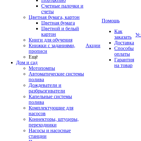
Портфолио
Счетные палочки и
счеты
Цветная бумага, картон
Помощь
Цветная бумага
Цветной и белый
Как
картон
Ус
заказать
Книги для обучения
Доставка
Книжки с заданиями,
Акции
Способы
прописи
оплаты
Ещё
Гарантия
Дом и сад
на товар
Мотопомпы
Автоматические системы
полива
Дождеватели и
разбрызгиватели
Капельные системы
полива
Комплектующие для
насосов
Коннекторы, штуцеры,
переходники
Насосы и насосные
станции