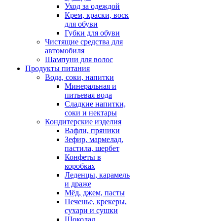
Уход за одеждой
Крем, краски, воск
для обуви
Губки для обуви
Чистящие средства для
автомобиля
Шампуни для волос
Продукты питания
Вода, соки, напитки
Минеральная и
питьевая вода
Сладкие напитки,
соки и нектары
Кондитерские изделия
Вафли, пряники
Зефир, мармелад,
пастила, шербет
Конфеты в
коробках
Леденцы, карамель
и драже
Мёд, джем, пасты
Печенье, крекеры,
сухари и сушки
Шоколад,