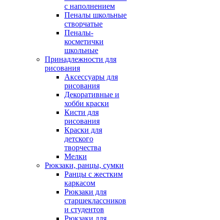
с наполнением
Пеналы школьные
створчатые
Пеналы-
косметички
школьные
Принадлежности для
рисования
Аксессуары для
рисования
Декоративные и
хобби краски
Кисти для
рисования
Краски для
детского
творчества
Мелки
Рюкзаки, ранцы, сумки
Ранцы с жестким
каркасом
Рюкзаки для
старшеклассников
и студентов
Рюкзаки для