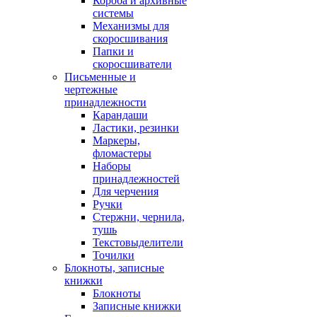
Короба и архивные
системы
Механизмы для
скоросшивания
Папки и
скоросшиватели
Письменные и
чертежные
принадлежности
Карандаши
Ластики, резинки
Маркеры,
фломастеры
Наборы
принадлежностей
Для черчения
Ручки
Стержни, чернила,
тушь
Текстовыделители
Точилки
Блокноты, записные
книжки
Блокноты
Записные книжки