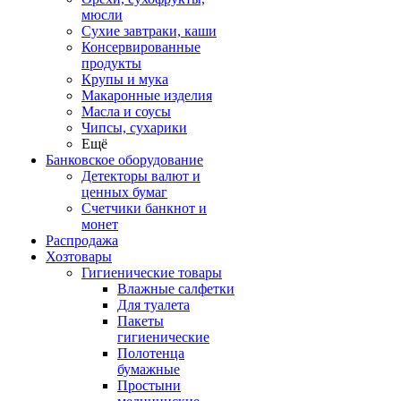
мюсли
Сухие завтраки, каши
Консервированные
продукты
Крупы и мука
Макаронные изделия
Масла и соусы
Чипсы, сухарики
Ещё
Банковское оборудование
Детекторы валют и
ценных бумаг
Счетчики банкнот и
монет
Распродажа
Хозтовары
Гигиенические товары
Влажные салфетки
Для туалета
Пакеты
гигиенические
Полотенца
бумажные
Простыни