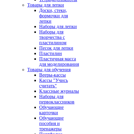
Товары для лепки
Доски, стеки,
формочки для
лепки
Наборы для лепки
Наборы для
творчества с
пластилином
Песок для лепки
Пластилин
Пластичная масса
для моделирования
Товары для обучения
Вееры-кассы
Кассы "Учись
считать"
Классные журналы
Наборы для
первоклассников
Обучающие
карточки
Обучающие
пособия и
тренажеры