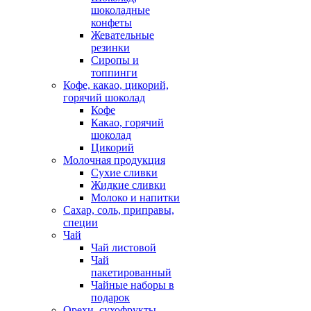
шоколадные
конфеты
Жевательные
резинки
Сиропы и
топпинги
Кофе, какао, цикорий,
горячий шоколад
Кофе
Какао, горячий
шоколад
Цикорий
Молочная продукция
Сухие сливки
Жидкие сливки
Молоко и напитки
Сахар, соль, приправы,
специи
Чай
Чай листовой
Чай
пакетированный
Чайные наборы в
подарок
Орехи, сухофрукты,