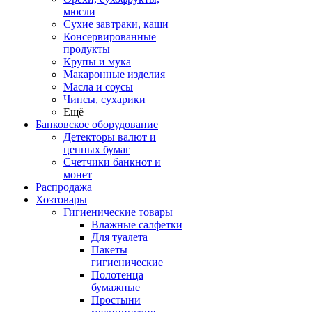
мюсли
Сухие завтраки, каши
Консервированные
продукты
Крупы и мука
Макаронные изделия
Масла и соусы
Чипсы, сухарики
Ещё
Банковское оборудование
Детекторы валют и
ценных бумаг
Счетчики банкнот и
монет
Распродажа
Хозтовары
Гигиенические товары
Влажные салфетки
Для туалета
Пакеты
гигиенические
Полотенца
бумажные
Простыни