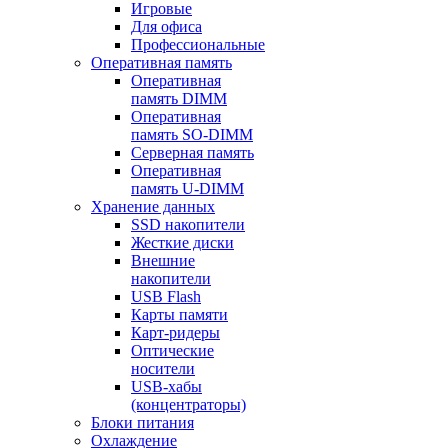
Игровые
Для офиса
Профессиональные
Оперативная память
Оперативная
память DIMM
Оперативная
память SO-DIMM
Серверная память
Оперативная
память U-DIMM
Хранение данных
SSD накопители
Жесткие диски
Внешние
накопители
USB Flash
Карты памяти
Карт-ридеры
Оптические
носители
USB-хабы
(концентраторы)
Блоки питания
Охлаждение