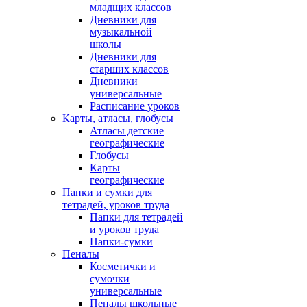
младщих классов
Дневники для
музыкальной
школы
Дневники для
старших классов
Дневники
универсальные
Расписание уроков
Карты, атласы, глобусы
Атласы детские
географические
Глобусы
Карты
географические
Папки и сумки для
тетрадей, уроков труда
Папки для тетрадей
и уроков труда
Папки-сумки
Пеналы
Косметички и
сумочки
универсальные
Пеналы школьные