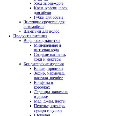
Уход за одеждой
Крем, краски, воск
для обуви
Губки для обуви
Чистящие средства для
автомобиля
Шампуни для волос
Продукты питания
Вода, соки, напитки
Минеральная и
питьевая вода
Сладкие напитки,
соки и нектары
Кондитерские изделия
Вафли, пряники
Зефир, мармелад,
пастила, шербет
Конфеты в
коробках
Леденцы, карамель
и драже
Мёд, джем, пасты
Печенье, крекеры,
сухари и сушки
Шоколад,