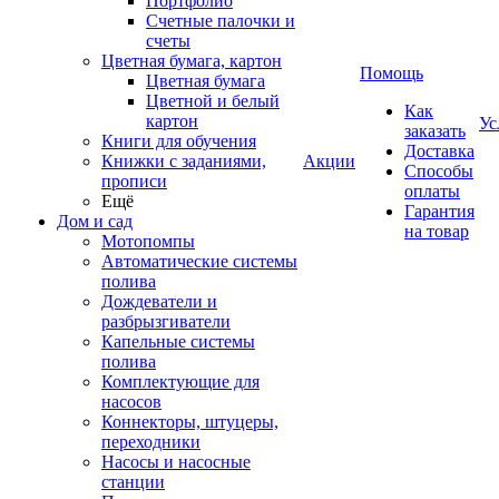
Портфолио
Счетные палочки и
счеты
Цветная бумага, картон
Помощь
Цветная бумага
Цветной и белый
Как
картон
Ус
заказать
Книги для обучения
Доставка
Книжки с заданиями,
Акции
Способы
прописи
оплаты
Ещё
Гарантия
Дом и сад
на товар
Мотопомпы
Автоматические системы
полива
Дождеватели и
разбрызгиватели
Капельные системы
полива
Комплектующие для
насосов
Коннекторы, штуцеры,
переходники
Насосы и насосные
станции