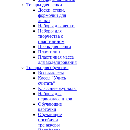
Товары для лепки
Доски, стеки,
формочки для
лепки
Наборы для лепки
Наборы для
творчества с
пластилином
Песок для лепки
Пластилин
Пластичная масса
для моделирования
Товары для обучения
Вееры-кассы
Кассы "Учись
считать"
Классные журналы
Наборы для
первоклассников
Обучающие
карточки
Обучающие
пособия и
тренажеры