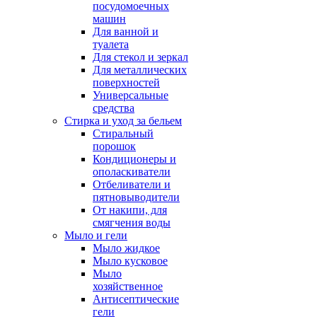
посудомоечных
машин
Для ванной и
туалета
Для стекол и зеркал
Для металлических
поверхностей
Универсальные
средства
Стирка и уход за бельем
Стиральный
порошок
Кондиционеры и
ополаскиватели
Отбеливатели и
пятновыводители
От накипи, для
смягчения воды
Мыло и гели
Мыло жидкое
Мыло кусковое
Мыло
хозяйственное
Антисептические
гели