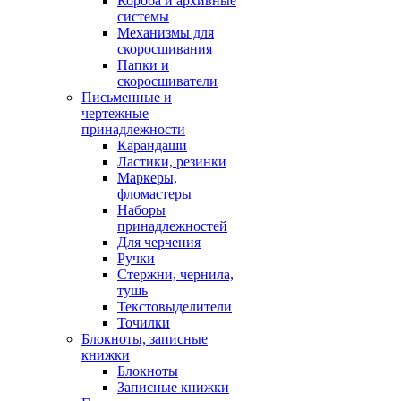
Короба и архивные
системы
Механизмы для
скоросшивания
Папки и
скоросшиватели
Письменные и
чертежные
принадлежности
Карандаши
Ластики, резинки
Маркеры,
фломастеры
Наборы
принадлежностей
Для черчения
Ручки
Стержни, чернила,
тушь
Текстовыделители
Точилки
Блокноты, записные
книжки
Блокноты
Записные книжки