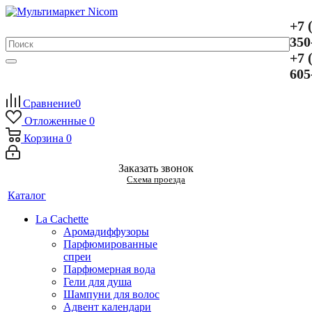
+7 
350
+7 
605
Сравнение
0
Отложенные
0
Корзина
0
Заказать звонок
Схема проезда
Каталог
La Cachette
Аромадиффузоры
Парфюмированные
спреи
Парфюмерная вода
Гели для душа
Шампуни для волос
Адвент календари