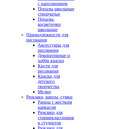
с наполнением
Пеналы школьные
створчатые
Пеналы-
косметички
школьные
Принадлежности для
рисования
Аксессуары для
рисования
Декоративные и
хобби краски
Кисти для
рисования
Краски для
детского
творчества
Мелки
Рюкзаки, ранцы, сумки
Ранцы с жестким
каркасом
Рюкзаки для
старшеклассников
и студентов
Рюкзаки для