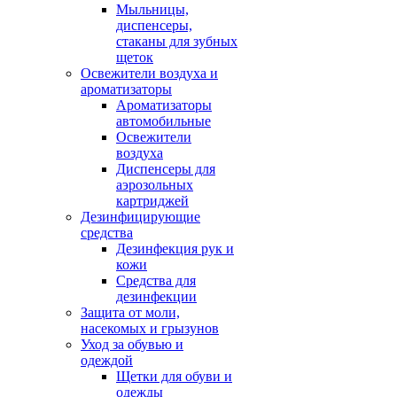
Мыльницы,
диспенсеры,
стаканы для зубных
щеток
Освежители воздуха и
ароматизаторы
Ароматизаторы
автомобильные
Освежители
воздуха
Диспенсеры для
аэрозольных
картриджей
Дезинфицирующие
средства
Дезинфекция рук и
кожи
Средства для
дезинфекции
Защита от моли,
насекомых и грызунов
Уход за обувью и
одеждой
Щетки для обуви и
одежды