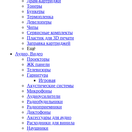
Драм-картриджи
Тонеры
Бункеры
Термопленка
Девелоперы
Чипы
Сервисные комплекты
Пластик для 3D печати
Заправка картриджей
Ещё
Аудио, Видео
Проекторы
ЖК панели
Телевизоры
Гарнитура
Игровая
Акустические системы
Микрофоны
Аудиоусилители
Радиобудильники
Радиоприемники
Диктофоны
Аксессуары для аудио
Расходники для винила
Наушники