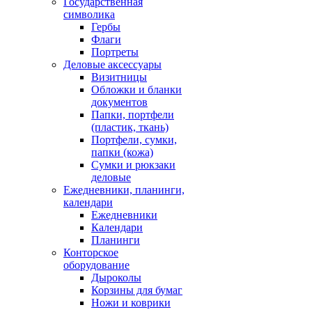
Государственная
символика
Гербы
Флаги
Портреты
Деловые аксессуары
Визитницы
Обложки и бланки
документов
Папки, портфели
(пластик, ткань)
Портфели, сумки,
папки (кожа)
Сумки и рюкзаки
деловые
Ежедневники, планинги,
календари
Ежедневники
Календари
Планинги
Конторское
оборудование
Дыроколы
Корзины для бумаг
Ножи и коврики