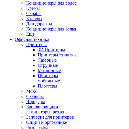
Кондиционеры для волос
Кремы
Скрабы
Баттеры
Дезодоранты
Кондиционеры для белья
Ещё
Офисная техника
Принтеры
3D Принтеры
Принтеры этикеток
Лазерные
Струйные
Матричные
Принтеры
мобильные
Плоттеры
МФУ
Сканеры
Шредеры
Брошюровщики,
ламинаторы, резаки
Запчасти для принтеров
Опции к оргтехнике
Ризографы