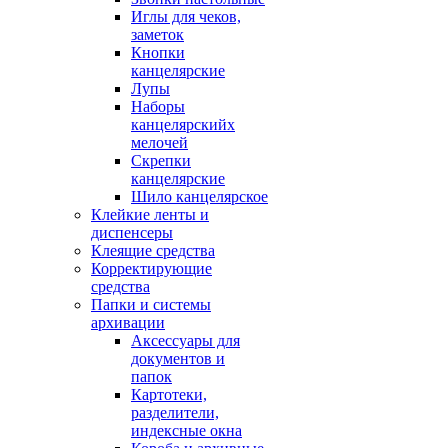
Иглы для чеков,
заметок
Кнопки
канцелярские
Лупы
Наборы
канцелярскийх
мелочей
Скрепки
канцелярские
Шило канцелярское
Клейкие ленты и
диспенсеры
Клеящие средства
Корректирующие
средства
Папки и системы
архивации
Аксессуары для
документов и
папок
Картотеки,
разделители,
индексные окна