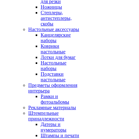
для резки
Ножницы
Степлеры,
антистеплеры,
скобы
Настольные аксессуары
Канцелярские
наборы
Коврики
настольные
Лотки для бумаг
Настольные
наборы
Подставки
настольные
Предметы оформления
интерьера
Рамки и
фотоальбомы
Рекламные материалы
Штемпельные
принадлежности
Датеры и
нумераторы
Штампы и печати