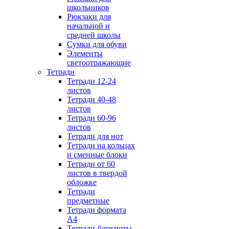
школьников
Рюкзаки для
начальной и
средней школы
Сумки для обуви
Элементы
светоотражающие
Тетради
Тетради 12-24
листов
Тетради 40-48
листов
Тетради 60-96
листов
Тетради для нот
Тетради на кольцах
и сменные блоки
Тетради от 60
листов в твердой
обложке
Тетради
предметные
Тетради формата
А4
Тетради-блокноты