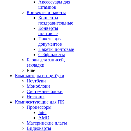
Аксессуары для
штампов
Конверты и пакеты
Конверты
поздравительные
Конверты
почтовые
Пакеты для
документов
Пакеты почтовые
Сейф-пакеты
Блоки для записей,
закладки
Ещё
Компьютеры и ноутбуки
Ноутбуки
Моноблоки
Системные блоки
Неттопы
Комплектующие для ПК
Процессоры
Intel
AMD
Материнские платы
Видеокарты