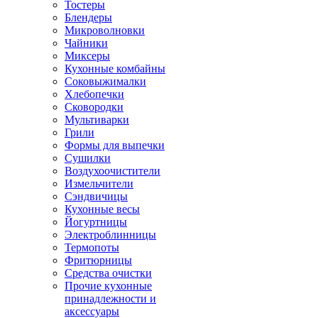
Тостеры
Блендеры
Микроволновки
Чайники
Миксеры
Кухонные комбайны
Соковыжималки
Хлебопечки
Сковородки
Мультиварки
Грили
Формы для выпечки
Сушилки
Воздухоочистители
Измельчители
Сэндвичицы
Кухонные весы
Йогуртницы
Электроблинницы
Термопоты
Фритюрницы
Средства очистки
Прочие кухонные
принадлежности и
аксессуары