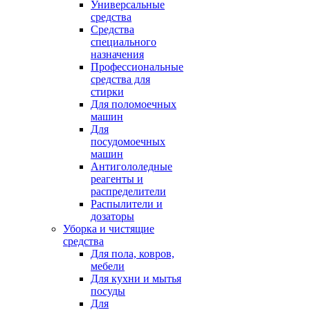
Универсальные
средства
Средства
специального
назначения
Профессиональные
средства для
стирки
Для поломоечных
машин
Для
посудомоечных
машин
Антигололедные
реагенты и
распределители
Распылители и
дозаторы
Уборка и чистящие
средства
Для пола, ковров,
мебели
Для кухни и мытья
посуды
Для