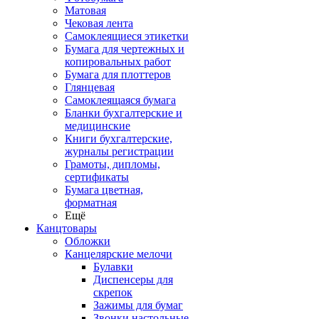
Матовая
Чековая лента
Самоклеящиеся этикетки
Бумага для чертежных и
копировальных работ
Бумага для плоттеров
Глянцевая
Самоклеящаяся бумага
Бланки бухгалтерские и
медицинские
Книги бухгалтерские,
журналы регистрации
Грамоты, дипломы,
сертификаты
Бумага цветная,
форматная
Ещё
Канцтовары
Обложки
Канцелярские мелочи
Булавки
Диспенсеры для
скрепок
Зажимы для бумаг
Звонки настольные