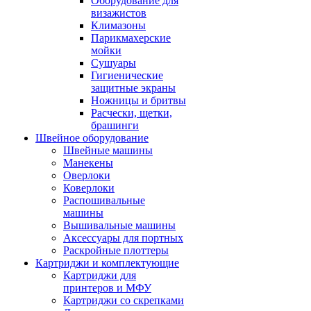
Оборудование для
визажистов
Климазоны
Парикмахерские
мойки
Сушуары
Гигиенические
защитные экраны
Ножницы и бритвы
Расчески, щетки,
брашинги
Швейное оборудование
Швейные машины
Манекены
Оверлоки
Коверлоки
Распошивальные
машины
Вышивальные машины
Аксессуары для портных
Раскройные плоттеры
Картриджи и комплектующие
Картриджи для
принтеров и МФУ
Картриджи со скрепками