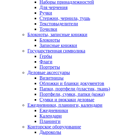
Наборы принадлежностей
Для черчения
Ручки
Стержни, чернила, тушь
Текстовыделители
Точилки
Блокноты, записные книжки
Блокноты
Записные книжки
Государственная символика
Гербы
Флаги
Портреты
Деловые аксессуары
Визитницы
Обложки и бланки документов
Папки, портфели (пластик, ткань)
Портфели, сумки, папки (кожа)
Сумки и рюкзаки деловые
Ежедневники, планинги, календари
Ежедневники
Календари
Планинги
Конторское оборудование
Дыроколы