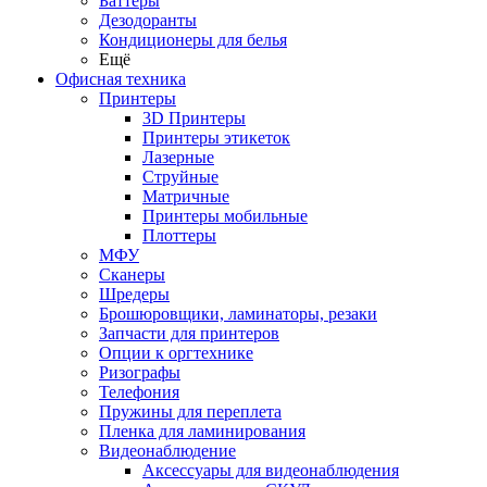
Баттеры
Дезодоранты
Кондиционеры для белья
Ещё
Офисная техника
Принтеры
3D Принтеры
Принтеры этикеток
Лазерные
Струйные
Матричные
Принтеры мобильные
Плоттеры
МФУ
Сканеры
Шредеры
Брошюровщики, ламинаторы, резаки
Запчасти для принтеров
Опции к оргтехнике
Ризографы
Телефония
Пружины для переплета
Пленка для ламинирования
Видеонаблюдение
Аксессуары для видеонаблюдения