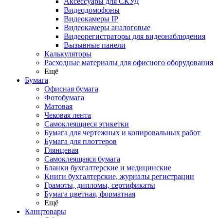
Аксессуары для СКУД
Видеодомофоны
Видеокамеры IP
Видеокамеры аналоговые
Видеорегистраторы для видеонаблюдения
Вызывные панели
Калькуляторы
Расходные материалы для офисного оборудования
Ещё
Бумага
Офисная бумага
Фотобумага
Матовая
Чековая лента
Самоклеящиеся этикетки
Бумага для чертежных и копировальных работ
Бумага для плоттеров
Глянцевая
Самоклеящаяся бумага
Бланки бухгалтерские и медицинские
Книги бухгалтерские, журналы регистрации
Грамоты, дипломы, сертификаты
Бумага цветная, форматная
Ещё
Канцтовары