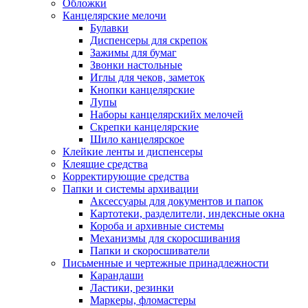
Обложки
Канцелярские мелочи
Булавки
Диспенсеры для скрепок
Зажимы для бумаг
Звонки настольные
Иглы для чеков, заметок
Кнопки канцелярские
Лупы
Наборы канцелярскийх мелочей
Скрепки канцелярские
Шило канцелярское
Клейкие ленты и диспенсеры
Клеящие средства
Корректирующие средства
Папки и системы архивации
Аксессуары для документов и папок
Картотеки, разделители, индексные окна
Короба и архивные системы
Механизмы для скоросшивания
Папки и скоросшиватели
Письменные и чертежные принадлежности
Карандаши
Ластики, резинки
Маркеры, фломастеры