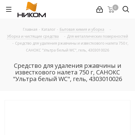
0
Главная
-
Каталог
-
Бытовая химия и уборка
-
Уборка и чистящие средства
-
Для металлических поверхностей
-
Средство для удаления ржавчины и известкового налета 750 г,
САНОКС "Ультра белый WC", гель, 4303010026
Средство для удаления ржавчины и
известкового налета 750 г, САНОКС
"Ультра белый WC", гель, 4303010026