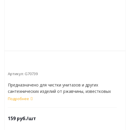
Артикул:
G70739
Предназначено для чистки унитазов и других
сантехнических изделий от ржавчины, известковых
отложений, органических и жировых загрязнений,
Подробнее
удаления неприятных запахов.
159
руб.
/шт