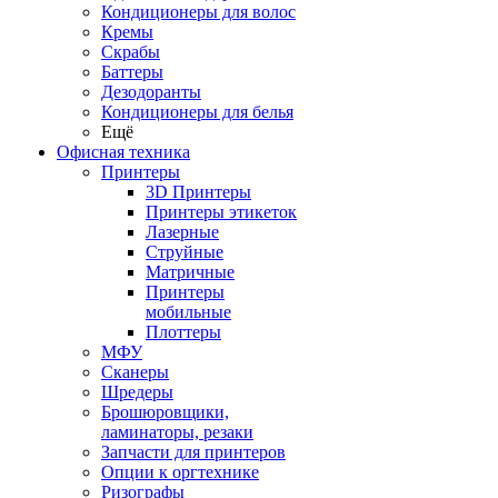
Кондиционеры для волос
Кремы
Скрабы
Баттеры
Дезодоранты
Кондиционеры для белья
Ещё
Офисная техника
Принтеры
3D Принтеры
Принтеры этикеток
Лазерные
Струйные
Матричные
Принтеры
мобильные
Плоттеры
МФУ
Сканеры
Шредеры
Брошюровщики,
ламинаторы, резаки
Запчасти для принтеров
Опции к оргтехнике
Ризографы