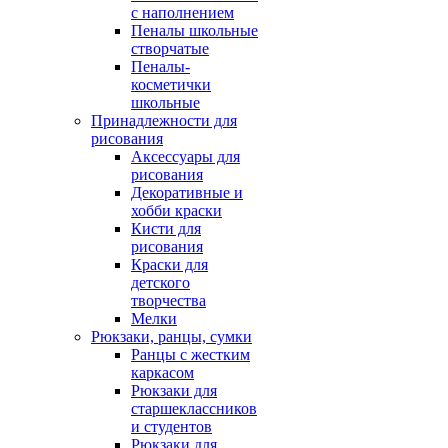
с наполнением
Пеналы школьные
створчатые
Пеналы-
косметички
школьные
Принадлежности для
рисования
Аксессуары для
рисования
Декоративные и
хобби краски
Кисти для
рисования
Краски для
детского
творчества
Мелки
Рюкзаки, ранцы, сумки
Ранцы с жестким
каркасом
Рюкзаки для
старшеклассников
и студентов
Рюкзаки для