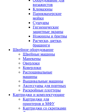
Оборудование для
визажистов
Климазоны
Парикмахерские
мойки
Сушуары
Гигиенические
защитные экраны
Ножницы и бритвы
Расчески, щетки,
брашинги
Швейное оборудование
Швейные машины
Манекены
Оверлоки
Коверлоки
Распошивальные
машины
Вышивальные машины
Аксессуары для портных
Раскройные плоттеры
Картриджи и комплектующие
Картриджи для
принтеров и МФУ
Картриджи со скрепками