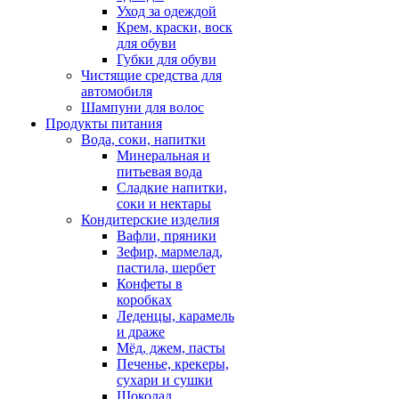
Уход за одеждой
Крем, краски, воск
для обуви
Губки для обуви
Чистящие средства для
автомобиля
Шампуни для волос
Продукты питания
Вода, соки, напитки
Минеральная и
питьевая вода
Сладкие напитки,
соки и нектары
Кондитерские изделия
Вафли, пряники
Зефир, мармелад,
пастила, шербет
Конфеты в
коробках
Леденцы, карамель
и драже
Мёд, джем, пасты
Печенье, крекеры,
сухари и сушки
Шоколад,