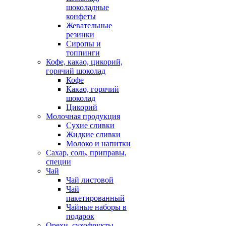
шоколадные
конфеты
Жевательные
резинки
Сиропы и
топпинги
Кофе, какао, цикорий,
горячий шоколад
Кофе
Какао, горячий
шоколад
Цикорий
Молочная продукция
Сухие сливки
Жидкие сливки
Молоко и напитки
Сахар, соль, приправы,
специи
Чай
Чай листовой
Чай
пакетированный
Чайные наборы в
подарок
Орехи, сухофрукты,