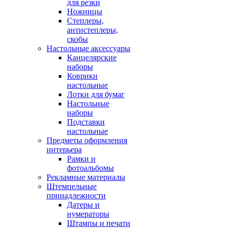
для резки
Ножницы
Степлеры,
антистеплеры,
скобы
Настольные аксессуары
Канцелярские
наборы
Коврики
настольные
Лотки для бумаг
Настольные
наборы
Подставки
настольные
Предметы оформления
интерьера
Рамки и
фотоальбомы
Рекламные материалы
Штемпельные
принадлежности
Датеры и
нумераторы
Штампы и печати