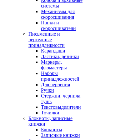
Короба и архивные
системы
Механизмы для
скоросшивания
Папки и
скоросшиватели
Письменные и
чертежные
принадлежности
Карандаши
Ластики, резинки
Маркеры,
фломастеры
Наборы
принадлежностей
Для черчения
Ручки
Стержни, чернила,
тушь
Текстовыделители
Точилки
Блокноты, записные
книжки
Блокноты
Записные книжки