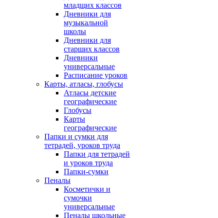
младщих классов
Дневники для
музыкальной
школы
Дневники для
старших классов
Дневники
универсальные
Расписание уроков
Карты, атласы, глобусы
Атласы детские
географические
Глобусы
Карты
географические
Папки и сумки для
тетрадей, уроков труда
Папки для тетрадей
и уроков труда
Папки-сумки
Пеналы
Косметички и
сумочки
универсальные
Пеналы школьные