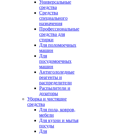
Универсальные
средства
Средства
специального
назначения
Профессиональные
средства для
стирки
Для поломоечных
машин
Для
посудомоечных
машин
Антигололедные
реагенты и
распределители
Распылители и
дозаторы
Уборка и чистящие
средства
Для пола, ковров,
мебели
Для кухни и мытья
посуды
Для