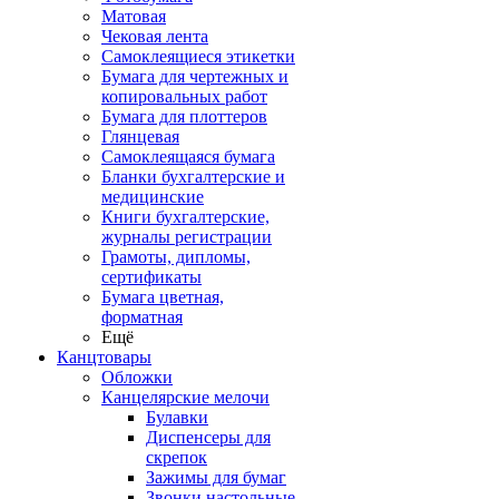
Матовая
Чековая лента
Самоклеящиеся этикетки
Бумага для чертежных и
копировальных работ
Бумага для плоттеров
Глянцевая
Самоклеящаяся бумага
Бланки бухгалтерские и
медицинские
Книги бухгалтерские,
журналы регистрации
Грамоты, дипломы,
сертификаты
Бумага цветная,
форматная
Ещё
Канцтовары
Обложки
Канцелярские мелочи
Булавки
Диспенсеры для
скрепок
Зажимы для бумаг
Звонки настольные