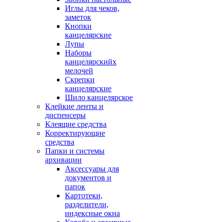
Иглы для чеков,
заметок
Кнопки
канцелярские
Лупы
Наборы
канцелярскийх
мелочей
Скрепки
канцелярские
Шило канцелярское
Клейкие ленты и
диспенсеры
Клеящие средства
Корректирующие
средства
Папки и системы
архивации
Аксессуары для
документов и
папок
Картотеки,
разделители,
индексные окна