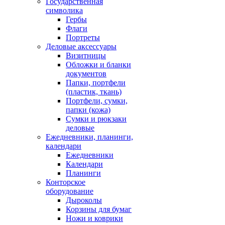
Государственная
символика
Гербы
Флаги
Портреты
Деловые аксессуары
Визитницы
Обложки и бланки
документов
Папки, портфели
(пластик, ткань)
Портфели, сумки,
папки (кожа)
Сумки и рюкзаки
деловые
Ежедневники, планинги,
календари
Ежедневники
Календари
Планинги
Конторское
оборудование
Дыроколы
Корзины для бумаг
Ножи и коврики