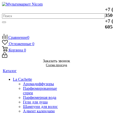
+7 
350
+7 
605
Сравнение
0
Отложенные
0
Корзина
0
Заказать звонок
Схема проезда
Каталог
La Cachette
Аромадиффузоры
Парфюмированные
спреи
Парфюмерная вода
Гели для душа
Шампуни для волос
Адвент календари