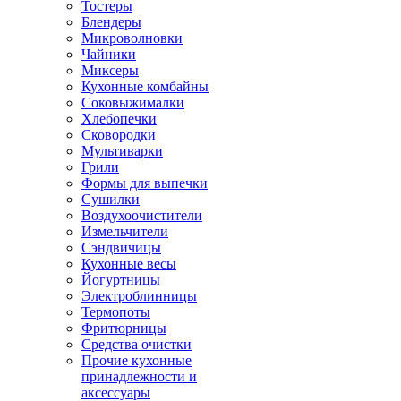
Тостеры
Блендеры
Микроволновки
Чайники
Миксеры
Кухонные комбайны
Соковыжималки
Хлебопечки
Сковородки
Мультиварки
Грили
Формы для выпечки
Сушилки
Воздухоочистители
Измельчители
Сэндвичицы
Кухонные весы
Йогуртницы
Электроблинницы
Термопоты
Фритюрницы
Средства очистки
Прочие кухонные
принадлежности и
аксессуары