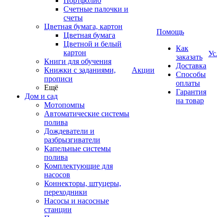
Портфолио
Счетные палочки и
счеты
Цветная бумага, картон
Помощь
Цветная бумага
Цветной и белый
Как
картон
Ус
заказать
Книги для обучения
Доставка
Книжки с заданиями,
Акции
Способы
прописи
оплаты
Ещё
Гарантия
Дом и сад
на товар
Мотопомпы
Автоматические системы
полива
Дождеватели и
разбрызгиватели
Капельные системы
полива
Комплектующие для
насосов
Коннекторы, штуцеры,
переходники
Насосы и насосные
станции