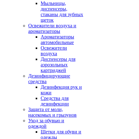
Мыльницы,
диспенсеры,
стаканы для зубных
щеток
Освежители воздуха и
ароматизаторы
Ароматизаторы
автомобильные
Освежители
воздуха
Диспенсеры для
аэрозольных
картриджей
Дезинфицирующие
средства
Дезинфекция рук и
кожи
Средства для
дезинфекции
Защита от моли,
насекомых и грызунов
Уход за обувью и
одеждой
Щетки для обуви и
одежды