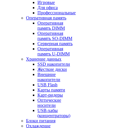
Игровые
Для офиса
Профессиональные
Оперативная память
Оперативная
память DIMM
Оперативная
память SO-DIMM
Серверная память
Оперативная
память U-DIMM
Хранение данных
SSD накопители
Жесткие диски
Внешние
накопители
USB Flash
Карты памяти
Карт-ридеры
Оптические
носители
USB-хабы
(концентраторы)
Блоки питания
Охлаждение