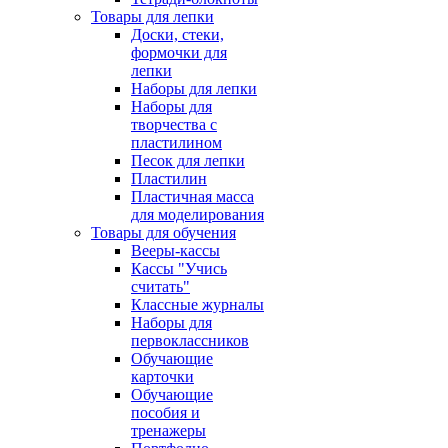
Товары для лепки
Доски, стеки,
формочки для
лепки
Наборы для лепки
Наборы для
творчества с
пластилином
Песок для лепки
Пластилин
Пластичная масса
для моделирования
Товары для обучения
Вееры-кассы
Кассы "Учись
считать"
Классные журналы
Наборы для
первоклассников
Обучающие
карточки
Обучающие
пособия и
тренажеры