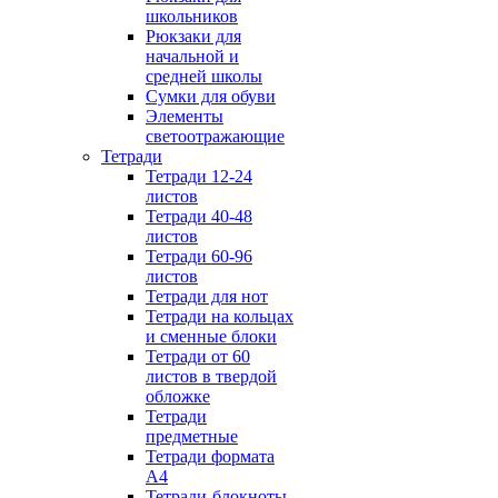
школьников
Рюкзаки для
начальной и
средней школы
Сумки для обуви
Элементы
светоотражающие
Тетради
Тетради 12-24
листов
Тетради 40-48
листов
Тетради 60-96
листов
Тетради для нот
Тетради на кольцах
и сменные блоки
Тетради от 60
листов в твердой
обложке
Тетради
предметные
Тетради формата
А4
Тетради-блокноты