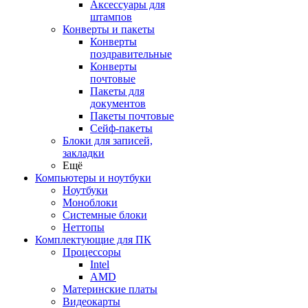
Аксессуары для
штампов
Конверты и пакеты
Конверты
поздравительные
Конверты
почтовые
Пакеты для
документов
Пакеты почтовые
Сейф-пакеты
Блоки для записей,
закладки
Ещё
Компьютеры и ноутбуки
Ноутбуки
Моноблоки
Системные блоки
Неттопы
Комплектующие для ПК
Процессоры
Intel
AMD
Материнские платы
Видеокарты