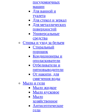
посудомоечных
машин
Для ванной и
туалета
Для стекол и зеркал
Для металлических
поверхностей
Универсальные
средства
Стирка и уход за бельем
Стиральный
порошок
Кондиционеры и
ополаскиватели
Отбеливатели и
пятновыводители
От накипи, для
смягчения воды
Мыло и гели
Мыло жидкое
Мыло кусковое
Мыло
хозяйственное
Антисептические
гели