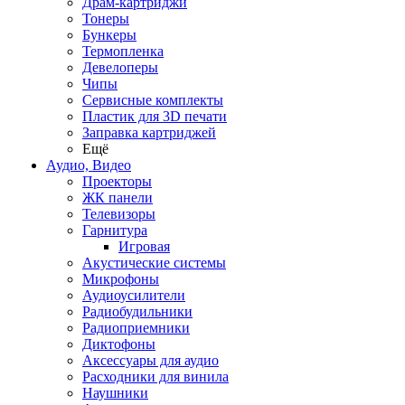
Драм-картриджи
Тонеры
Бункеры
Термопленка
Девелоперы
Чипы
Сервисные комплекты
Пластик для 3D печати
Заправка картриджей
Ещё
Аудио, Видео
Проекторы
ЖК панели
Телевизоры
Гарнитура
Игровая
Акустические системы
Микрофоны
Аудиоусилители
Радиобудильники
Радиоприемники
Диктофоны
Аксессуары для аудио
Расходники для винила
Наушники