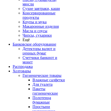
мюсли
Сухие завтраки, каши
Консервированные
продукты
Крупы и мука
Макаронные изделия
Масла и соусы
Чипсы, сухарики
Ещё
Банковское оборудование
Детекторы валют и
ценных бумаг
Счетчики банкнот и
монет
Распродажа
Хозтовары
Гигиенические товары
Влажные салфетки
Для туалета
Пакеты
гигиенические
Полотенца
бумажные
Простыни