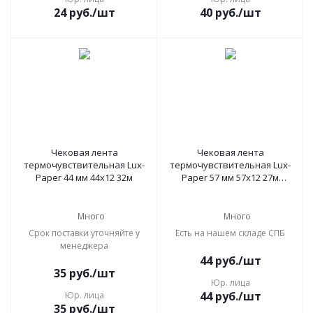
24
руб.
/шт
40
руб.
/шт
Чековая лента
Чековая лента
термочувствительная Lux-
термочувствительная Lux-
Paper 44 мм 44х12 32м
Paper 57 мм 57х12 27м
(52393)
Много
Много
Срок поставки уточняйте у
Есть на нашем складе СПБ
менеджера
44
руб.
/шт
35
руб.
/шт
Юр. лица
44
руб.
/шт
Юр. лица
35
руб.
/шт