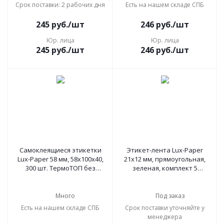
Срок поставки: 2 рабочих дня
Есть на нашем складе СПБ
245
руб.
/шт
246
руб.
/шт
Юр. лица
Юр. лица
245
руб.
/шт
246
руб.
/шт
Самоклеящиеся этикетки
Этикет-лента Lux-Paper
Lux-Paper 58 мм, 58х100х40,
21х12 мм, прямоугольная,
300 шт. ТермоТОП без
зеленая, комплект 5
препринта (51564)
рулонов по 600 шт
Много
Под заказ
Есть на нашем складе СПБ
Срок поставки уточняйте у
менеджера