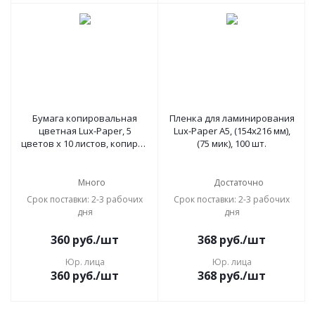
Бумага копировальная
Пленка для ламинирования
цветная Lux-Paper, 5
Lux-Paper А5, (154х216 мм),
цветов х 10 листов, копирка
(75 мик), 100 шт.
синяя, белая, красная,
желтая, зеленая
Много
Достаточно
Срок поставки: 2-3 рабочих
Срок поставки: 2-3 рабочих
дня
дня
360
руб.
/шт
368
руб.
/шт
Юр. лица
Юр. лица
360
руб.
/шт
368
руб.
/шт