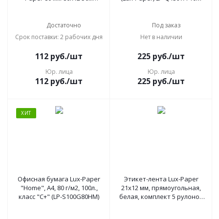
(51361)
Достаточно
Под заказ
Срок поставки: 2 рабочих дня
Нет в наличии
112
руб.
/шт
225
руб.
/шт
Юр. лица
Юр. лица
112
руб.
/шт
225
руб.
/шт
ХИТ
Офисная бумага Lux-Paper
Этикет-лента Lux-Paper
"Home", A4, 80 г/м2, 100л.,
21х12 мм, прямоугольная,
класс "C+" (LP-S100G80HM)
белая, комплект 5 рулонов
по 600 шт