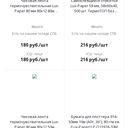
Чековая лента
Самоклеящиеся этикетки
термочувствительная Lux-
Lux-Paper 58 мм, 58х60x40,
Paper 80 мм 80х12 80м
500 шт. ТермоТОП без
(56807)
препринта
Много
Много
Есть на нашем складе СПБ
Есть на нашем складе СПБ
180
руб.
/шт
216
руб.
/шт
Юр. лица
Юр. лица
180
руб.
/шт
216
руб.
/шт
Чековая лента
Бумага для плоттера 914-
термочувствительная Lux-
50мм-10м (A0+, 36"), 80 г/м кв.
Paper 80 мм 80х12 50м
(Lux-Paper) LP-Q1397A-10M