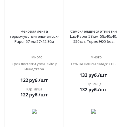
Чековая лента
Самоклеящиеся этикетки
термочувствительная Lux-
Lux-Paper 58 мм, 58х40x40,
Paper 57 мм 57х12 80м
550 шт. ТермоЭКО без
препринта
Много
Много
Срок поставки уточняйте у
Есть на нашем складе СПБ
менеджера
132
руб.
/шт
122
руб.
/шт
Юр. лица
132
руб.
/шт
Юр. лица
122
руб.
/шт